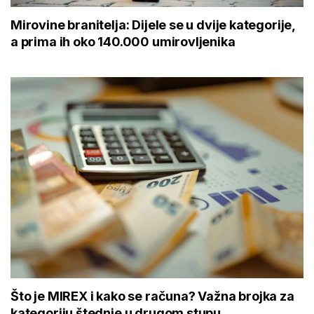
Mirovine branitelja: Dijele se u dvije kategorije,
a prima ih oko 140.000 umirovljenika
Što je MIREX i kako se računa? Važna brojka za
kategoriju štednje u drugom stupu