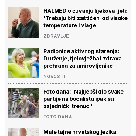
HALMED o čuvanju lijekova ljeti:
'Trebaju biti zaštićeni od visoke
temperature i vlage'
ZDRAVLJE
Radionice aktivnog starenja:
Druženje, tjelovježba i zdrava
prehrana za umirovljenike
NOVOSTI
Foto dana: 'Najljepši dio svake
partije na boćalištu ipak su
zajednički trenuci'
FOTO DANA
Male tajne hrvatskog jezika: