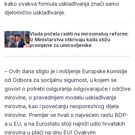
kako ovakva formula usklađivanja znači samo
djelomično usklađivanje.
Vlada počela raditi na mirovinskoj reformi:
Iz Ministarstva otkrivaju kada stižu
promjene za umirovljenike
– Ovih dana stiglo je i mišljenje Europske komisije
od Odbora za socijalnu sigurnost, u kojem se
govori o potrebi osiguranja odgovarajuće i održive
mirovine, o pravednijem modelu usklađivanja
mirovina, kao i povećanju neoporezivog dijela
mirovine. Premijer se hvali o najvećem rastu BDP-
a u EU, a na Eurostatu stoji najniži udio hrvatskih
mirovina u plaći na dnu EU! Ovakvim