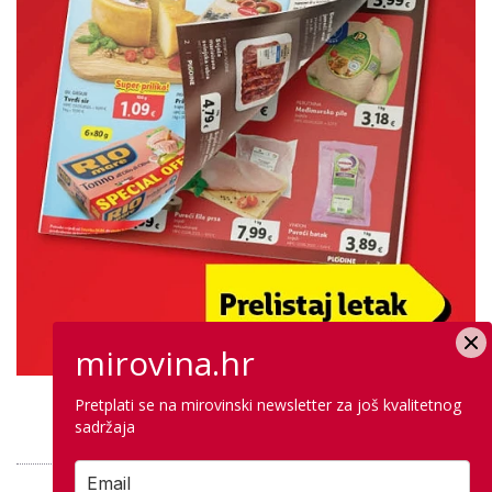
mirovina.hr
Pretplati se na mirovinski newsletter za još kvalitetnog
PROVJERITE PONUDU
sadržaja