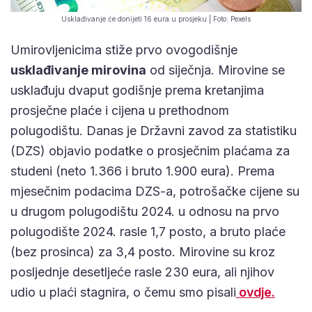
Usklađivanje će donijeti 16 eura u prosjeku | Foto: Pexels
Umirovljenicima stiže prvo ovogodišnje
usklađivanje mirovina
od siječnja. Mirovine se
usklađuju dvaput godišnje prema kretanjima
prosječne plaće i cijena u prethodnom
polugodištu. Danas je Državni zavod za statistiku
(DZS) objavio podatke o prosječnim plaćama za
studeni (neto 1.366 i bruto 1.900 eura). Prema
mjesečnim podacima DZS-a, potrošačke cijene su
u drugom polugodištu 2024. u odnosu na prvo
polugodište 2024. rasle 1,7 posto, a bruto plaće
(bez prosinca) za 3,4 posto. Mirovine su kroz
posljednje desetljeće rasle 230 eura, ali njihov
udio u plaći stagnira, o čemu smo pisali
ovdje.