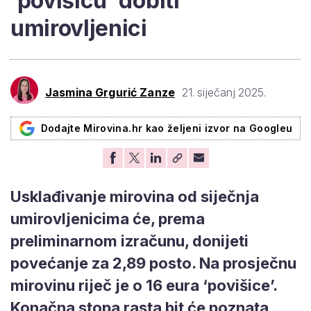
'povišicu' dobiti
umirovljenici
Jasmina Grgurić Zanze
21. siječanj 2025.
Dodajte Mirovina.hr kao željeni izvor na Googleu
Usklađivanje mirovina od siječnja
umirovljenicima će, prema
preliminarnom izračunu, donijeti
povećanje za 2,89 posto. Na prosječnu
mirovinu riječ je o 16 eura ‘povišice’.
Konačna stopa rasta bit će poznata