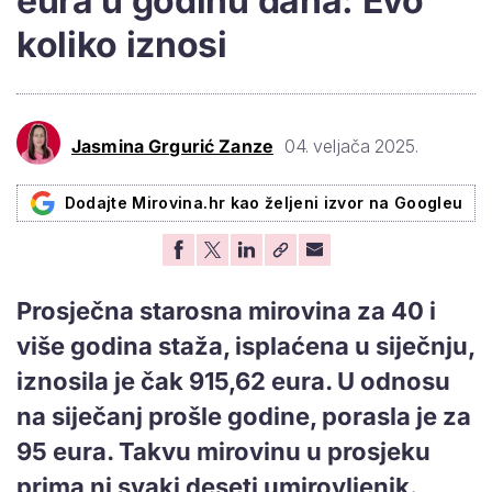
eura u godinu dana: Evo
koliko iznosi
Jasmina Grgurić Zanze
04. veljača 2025.
Dodajte Mirovina.hr kao željeni izvor na Googleu
Prosječna starosna mirovina za 40 i
više godina staža, isplaćena u siječnju,
iznosila je čak 915,62 eura. U odnosu
na siječanj prošle godine, porasla je za
95 eura. Takvu mirovinu u prosjeku
prima ni svaki deseti umirovljenik.