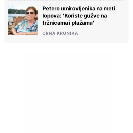
Petero umirovljenika na meti
lopova: 'Koriste gužve na
tržnicama i plažama'
CRNA KRONIKA