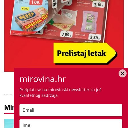
mirovina.hr
PROVJERITE PONUDU
Pretplati se na mirovinski newsletter za još
kvalitetnog sadržaja
Mirovine