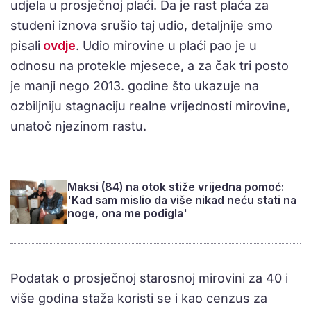
udjela u prosječnoj plaći. Da je rast plaća za
studeni iznova srušio taj udio, detaljnije smo
pisali
ovdje
. Udio mirovine u plaći pao je u
odnosu na protekle mjesece, a za čak tri posto
je manji nego 2013. godine što ukazuje na
ozbiljniju stagnaciju realne vrijednosti mirovine,
unatoč njezinom rastu.
Maksi (84) na otok stiže vrijedna pomoć:
'Kad sam mislio da više nikad neću stati na
noge, ona me podigla'
Podatak o prosječnoj starosnoj mirovini za 40 i
više godina staža koristi se i kao cenzus za