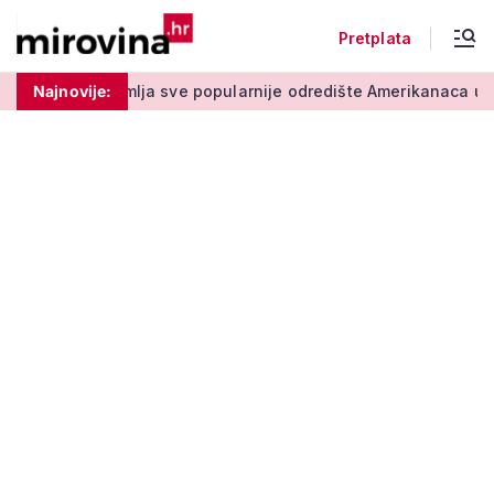
Pretplata
sve popularnije odredište Amerikanaca u mirovini: Pruža mir i 
Najnovije: