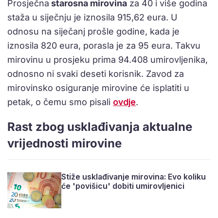
Prosječna
starosna mirovina
za 40 i više godina
staža u siječnju je iznosila 915,62 eura. U
odnosu na siječanj prošle godine, kada je
iznosila 820 eura, porasla je za 95 eura. Takvu
mirovinu u prosjeku prima 94.408 umirovljenika,
odnosno ni svaki deseti korisnik. Zavod za
mirovinsko osiguranje mirovine će isplatiti u
petak, o čemu smo pisali
ovdje
.
Rast zbog usklađivanja aktualne
vrijednosti mirovine
Stiže usklađivanje mirovina: Evo koliku
će 'povišicu' dobiti umirovljenici