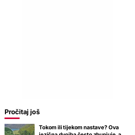
Pročitaj još
Tokom ili tijekom nastave? Ova
jezična dvojba često zbunjuje, a