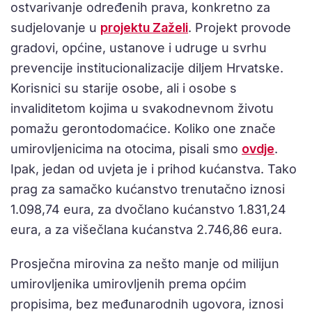
ostvarivanje određenih prava, konkretno za
sudjelovanje u
projektu Zaželi
. Projekt provode
gradovi, općine, ustanove i udruge u svrhu
prevencije institucionalizacije diljem Hrvatske.
Korisnici su starije osobe, ali i osobe s
invaliditetom kojima u svakodnevnom životu
pomažu gerontodomaćice. Koliko one znače
umirovljenicima na otocima, pisali smo
ovdje
.
Ipak, jedan od uvjeta je i prihod kućanstva. Tako
prag za samačko kućanstvo trenutačno iznosi
1.098,74 eura, za dvočlano kućanstvo 1.831,24
eura, a za višečlana kućanstva 2.746,86 eura.
Prosječna mirovina za nešto manje od milijun
umirovljenika umirovljenih prema općim
propisima, bez međunarodnih ugovora, iznosi