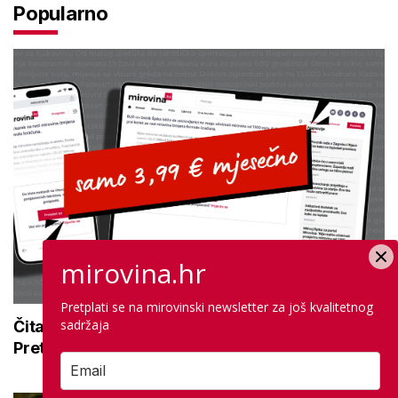
Popularno
mirovina.hr
Pretplati se na mirovinski newsletter za još kvalitetnog
sadržaja
Čitajte mirovina.hr bez oglasa ovog ljeta:
Pretplatite se za samo 3,99 € mjesečno