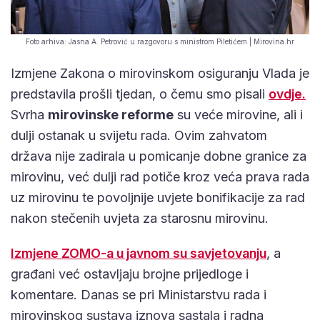
Foto arhiva: Jasna A. Petrović u razgovoru s ministrom Piletićem | Mirovina.hr
Izmjene Zakona o mirovinskom osiguranju Vlada je
predstavila prošli tjedan, o čemu smo pisali
ovdje.
Svrha
mirovinske reforme
su veće mirovine, ali i
dulji ostanak u svijetu rada. Ovim zahvatom
država nije zadirala u pomicanje dobne granice za
mirovinu, već dulji rad potiče kroz veća prava rada
uz mirovinu te povoljnije uvjete bonifikacije za rad
nakon stečenih uvjeta za starosnu mirovinu.
Izmjene ZOMO-a u javnom su savjetovanju
, a
građani već ostavljaju brojne prijedloge i
komentare. Danas se pri Ministarstvu rada i
mirovinskog sustava iznova sastala i radna