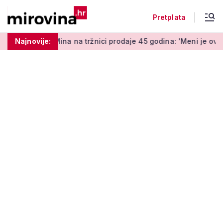
Pretplata
na tržnici prodaje 45 godina: 'Meni je ovo zabava i terapija'
Najnovije: