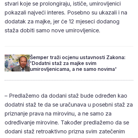
stvari koje se prolongiraju, ističe, umirovljenici
pokazali najveći interes. Posebno su ukazali i na
dodatak za majke, jer će 12 mjeseci dodanog
staža dobiti samo nove umirovljenice.
Šemper traži ocjenu ustavnosti Zakona:
'Dodatni staž za majke svim
umirovljenicama, a ne samo novima'
– Predlažemo da dodani staž bude određen kao
dodatni staž te da se uračunava u posebni staž za
priznanje prava na mirovinu, a ne samo za
određivanje mirovine. Također predlažemo da se
dodani staž retroaktivno prizna svim zatečenim