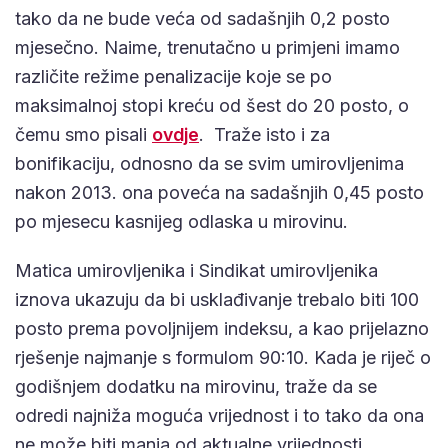
tako da ne bude veća od sadašnjih 0,2 posto
mjesečno. Naime, trenutačno u primjeni imamo
različite režime penalizacije koje se po
maksimalnoj stopi kreću od šest do 20 posto, o
čemu smo pisali
ovdje
. Traže isto i za
bonifikaciju, odnosno da se svim umirovljenima
nakon 2013. ona poveća na sadašnjih 0,45 posto
po mjesecu kasnijeg odlaska u mirovinu.
Matica umirovljenika i Sindikat umirovljenika
iznova ukazuju da bi usklađivanje trebalo biti 100
posto prema povoljnijem indeksu, a kao prijelazno
rješenje najmanje s formulom 90:10. Kada je riječ o
godišnjem dodatku na mirovinu, traže da se
odredi najniža moguća vrijednost i to tako da ona
ne može biti manja od aktualne vrijednosti