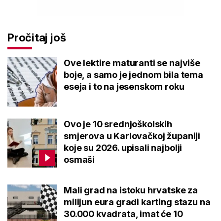
Pročitaj još
Ove lektire maturanti se najviše
boje, a samo je jednom bila tema
eseja i to na jesenskom roku
Ovo je 10 srednjoškolskih smjerova
u Karlovačkoj županiji koje su 2026.
upisali najbolji osmaši
Mali grad na istoku hrvatske za
milijun eura gradi karting stazu na
30.000 kvadrata, imat će 10 garaža
Galerija: Sanacija olimpijskog