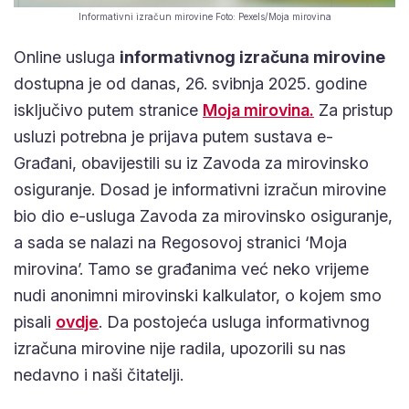
Informativni izračun mirovine Foto: Pexels/Moja mirovina
Online usluga
informativnog izračuna mirovine
dostupna je od danas, 26. svibnja 2025. godine
Moja mirovina.
isključivo putem stranice
Za pristup
usluzi potrebna je prijava putem sustava e-Građani,
obavijestili su iz Zavoda za mirovinsko osiguranje.
Dosad je informativni izračun mirovine bio dio e-
usluga Zavoda za mirovinsko osiguranje, a sada se
nalazi na Regosovoj stranici ‘Moja mirovina’. Tamo
se građanima već neko vrijeme nudi anonimni
ovdje
mirovinski kalkulator, o kojem smo pisali
. Da
postojeća usluga informativnog izračuna mirovine
nije radila, upozorili su nas nedavno i naši čitatelji.
Usluga preko opcije e-PASS