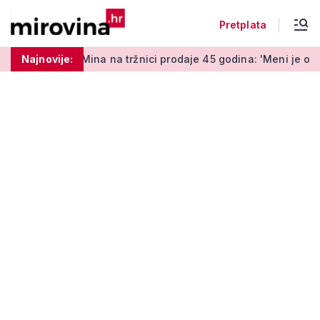
Pretplata
a tržnici prodaje 45 godina: 'Meni je ovo zabava i terapija'
Najnovije: