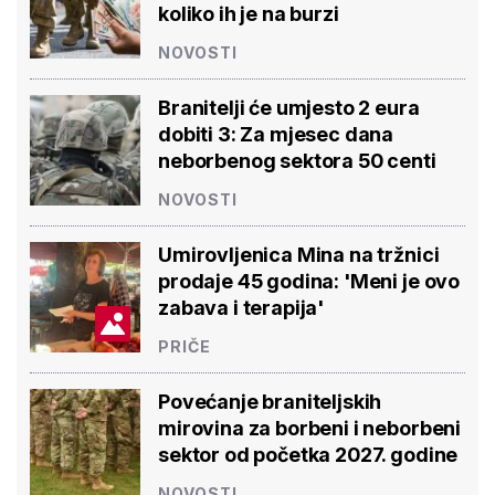
Branitelji će umjesto 2 eura
dobiti 3: Za mjesec dana
neborbenog sektora 50 centi
NOVOSTI
Umirovljenica Mina na tržnici
prodaje 45 godina: 'Meni je ovo
zabava i terapija'
PRIČE
Povećanje braniteljskih mirovina
za borbeni i neborbeni sektor od
početka 2027. godine
NOVOSTI
Novi projekt za aktivne seniore:
'Osmijeh, topla riječ i stvaranje