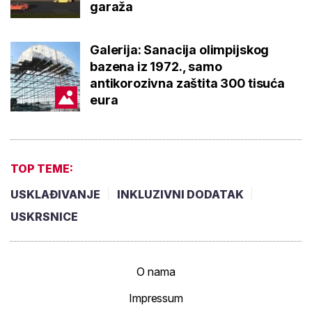
bazena iz 1972., samo antikorozivna
zaštita 300 tisuća eura
TOP TEME:
USKLAĐIVANJE
INKLUZIVNI DODATAK
USKRSNICE
O nama
Impressum
Marketing
Uvjeti korištenja
Posao