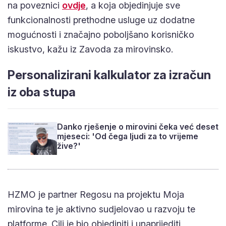
funkcionalnosti prethodne usluge uz dodatne
mogućnosti i značajno poboljšano korisničko
iskustvo, kažu iz Zavoda za mirovinsko.
Personalizirani kalkulator za izračun
iz oba stupa
Danko rješenje o mirovini čeka već deset
mjeseci: 'Od čega ljudi za to vrijeme
žive?'
HZMO je partner Regosu na projektu Moja mirovina
te je aktivno sudjelovao u razvoju te platforme. Cilj
je bio objediniti i unaprijediti informativne izračune
mirovina te osigurati korisnicima sve informacije na