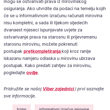
Ako utvrdite da podaci na temelju kojih će se u
informativnom izračunu računati mirovina nisu
kompletni, a sada ili tijekom sljedećih dvanaest
mjeseci ispunjavate uvjete za ostvarivanje prava na
starosnu ili prijevremenu starosnu mirovinu, možete
pretkompletiranja
pokrenuti postupak
koji kroz
ranije iskazanu namjeru odlaska u mirovinu ubrzava
postupak. Kako predati zahtjev za mirovinu,
ovdje
pogledajte
.
Pridružite se našoj
Viber zajednici
i prvi saznajte
sve informacije.
hzmo
informativni izračun mirovine
mirovinski kalkulator
moja mirovina