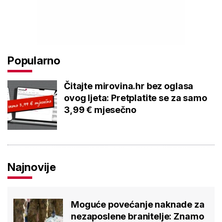
Popularno
Čitajte mirovina.hr bez oglasa ovog
ljeta: Pretplatite se za samo 3,99 €
mjesečno
Najnovije
Moguće povećanje naknade za
nezaposlene branitelje: Znamo
koliko ih je na burzi
NOVOSTI