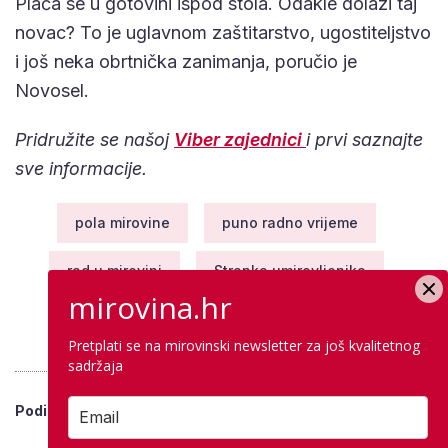
Plaća se u gotovini ispod stola. Odakle dolazi taj
novac? To je uglavnom zaštitarstvo, ugostiteljstvo
i još neka obrtnička zanimanja, poručio je
Novosel.
Pridružite se našoj
Viber zajednici
i prvi saznajte
sve informacije.
pola mirovine
puno radno vrijeme
rad u mirovini
Stranka umirovljenika
mirovina.hr
ustavni sud
ZOMO
Pretplati se na mirovinski newsletter za još kvalitetnog
sadržaja
Podijeli vijest