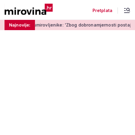
Pretplata
rovljenike: 'Zbog dobronamjernosti postaju meta prijevare'
Najnovije: