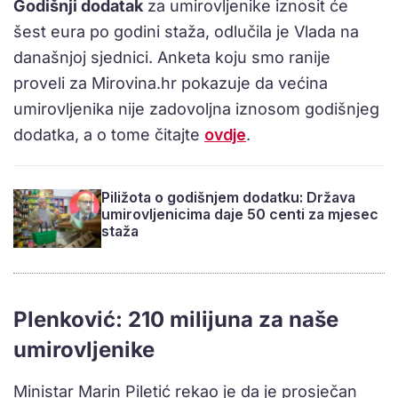
Godišnji dodatak
za umirovljenike iznosit će
šest eura po godini staža, odlučila je Vlada na
današnjoj sjednici. Anketa koju smo ranije
proveli za Mirovina.hr pokazuje da većina
umirovljenika nije zadovoljna iznosom godišnjeg
dodatka, a o tome čitajte
ovdje
.
Piližota o godišnjem dodatku: Država
umirovljenicima daje 50 centi za mjesec
staža
Plenković: 210 milijuna za naše
umirovljenike
Ministar Marin Piletić rekao je da je prosječan