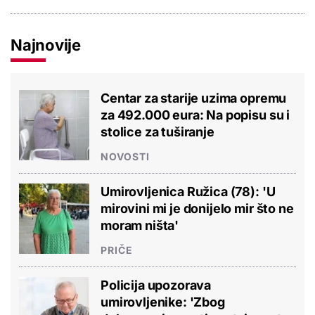
Najnovije
Centar za starije uzima opremu
za 492.000 eura: Na popisu su i
stolice za tuširanje
NOVOSTI
Umirovljenica Ružica (78): 'U
mirovini mi je donijelo mir što ne
moram ništa'
PRIČE
Policija upozorava
umirovljenike: 'Zbog