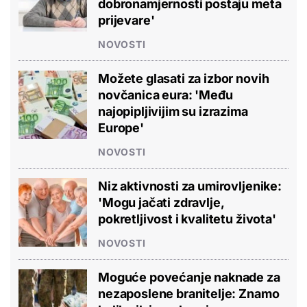
dobronamjernosti postaju meta
prijevare'
NOVOSTI
Možete glasati za izbor novih
novčanica eura: 'Među
najopipljivijim su izrazima
Europe'
NOVOSTI
Niz aktivnosti za umirovljenike:
'Mogu jačati zdravlje,
pokretljivost i kvalitetu života'
NOVOSTI
Moguće povećanje naknade za
nezaposlene branitelje: Znamo