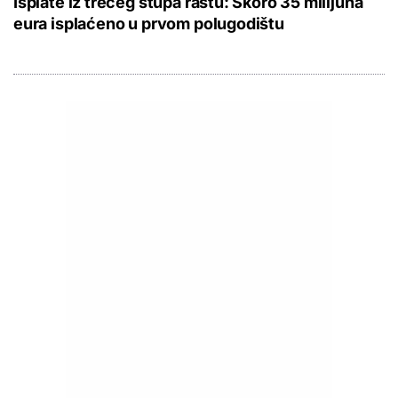
Isplate iz trećeg stupa rastu: Skoro 35 milijuna
eura isplaćeno u prvom polugodištu