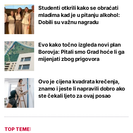
Studenti otkrili kako se obraćati
mladima kad je u pitanju alkohol:
Dobili su važnu nagradu
Evo kako točno izgleda novi plan
Borovja: Pitali smo Grad hoće li ga
mijenjati zbog prigovora
Ovo je cijena kvadrata krečenja,
znamo i jeste li napravili dobro ako
ste čekali ljeto za ovaj posao
TOP TEME: