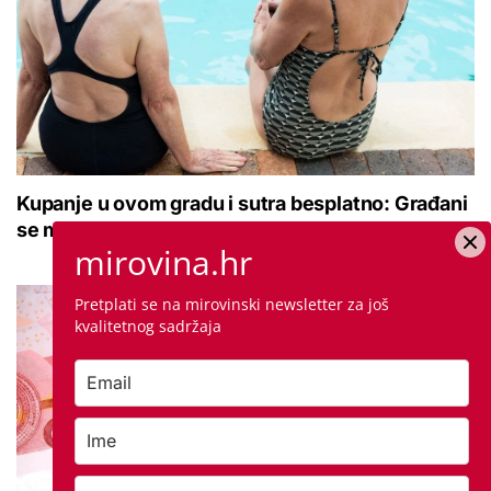
Kupanje u ovom gradu i sutra besplatno: Građani
se mogu ohladiti tijekom toplinskog vala
mirovina.hr
Pretplati se na mirovinski newsletter za još
kvalitetnog sadržaja