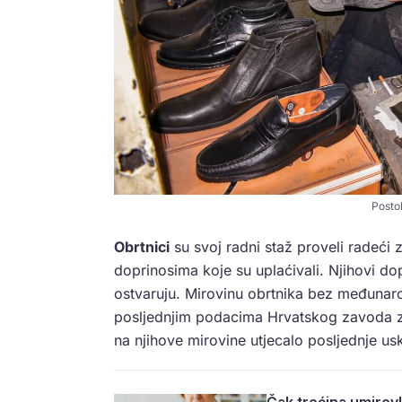
Postol
Obrtnici
su svoj radni staž proveli radeći z
doprinosima koje su uplaćivali. Njihovi dop
ostvaruju. Mirovinu obrtnika bez međunar
posljednjim podacima Hrvatskog zavoda za
na njihove mirovine utjecalo posljednje us