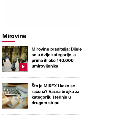
PROVJERITE PONUDU
PROVJERITE PONUDU
PROVJERIT
Mirovine
Mirovine branitelja: Dijele
se u dvije kategorije, a
prima ih oko 140.000
umirovljenika
Što je MIREX i kako se
računa? Važna brojka za
kategoriju štednje u
drugom stupu