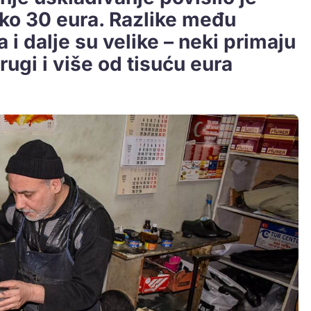
oko 30 eura. Razlike među
i dalje su velike – neki primaju
drugi i više od tisuću eura