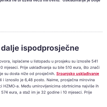
jenika ne bi uzela veću mirovinu: 'Usklađivanje je bolje
 dalje ispodprosječne
ora, isplaćene u listopadu u prosjeku su iznosile 541
 mjeseci. Prije usklađivanja su bile 510 eura, što znači
lje su dosta niže od prosječnih.
Srpanjsko usklađivanje
i i iznosilo je 6,48 posto. Naime, prosječna mirovina
ci HZMO-a. Među umirovljenicima obrtnicima najviše ih
574 eura, a staž im je 32 godine i 10 mjeseci. Prije