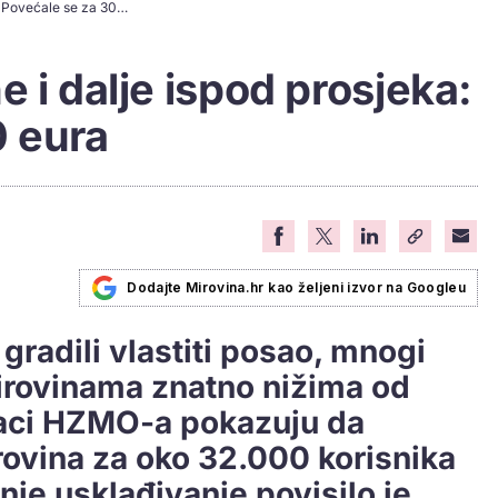
Obrtničke mirovine i dalje ispod prosjeka: Povećale se za 30 eura
 i dalje ispod prosjeka:
0 eura
Dodajte Mirovina.hr kao željeni izvor na Googleu
k gradili vlastiti posao, mnogi
mirovinama znatno nižima od
daci HZMO-a pokazuju da
rovina za oko 32.000 korisnika
nje usklađivanje povisilo je