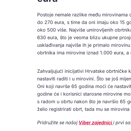
Postoje nemale razlike među mirovinama o
do 270 eura, s time da oni imaju oko 15 god
oko 500 više. Najviše umirovljenih obrtni
630 eura, što je veoma blizu ukupne prosj
usklađivanja najviše ih je primalo mirovin
obrtnika ima mirovine iznad 1.000 eura, a 
Zahvaljujući inicijativi Hrvatske obrtničke
nastaviti raditi i u mirovini. Što se još mi
Oni koji navrše 65 godina moći će nastaviti
godine će i korisnici starosne mirovine moći
s radom u obrtu nakon što je navršio 65 go
želio registrirati obrt, tada mu se mirovina
Pridružite se našoj
Viber zajednici
i prvi s