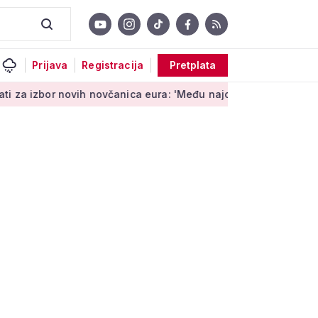
Prijava
Registracija
Pretplata
vih novčanica eura: 'Među najopipljivijim su izrazima Europe'