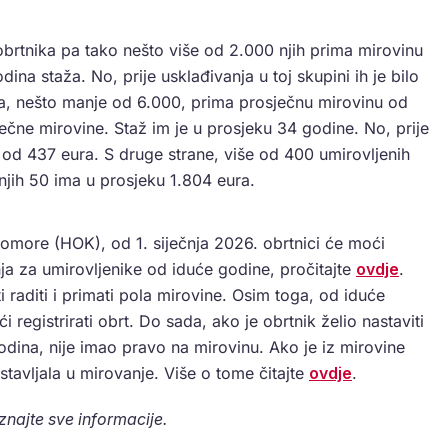
brtnika pa tako nešto više od 2.000 njih prima mirovinu
ina staža. No, prije usklađivanja u toj skupini ih je bilo
ka, nešto manje od 6.000, prima prosječnu mirovinu od
ečne mirovine. Staž im je u prosjeku 34 godine. No, prije
u od 437 eura. S druge strane, više od 400 umirovljenih
njih 50 ima u prosjeku 1.804 eura.
 komore (HOK), od 1. siječnja 2026. obrtnici će moći
jenja za umirovljenike od iduće godine, pročitajte
ovdje
.
 raditi i primati pola mirovine. Osim toga, od iduće
 registrirati obrt. Do sada, ako je obrtnik želio nastaviti
dina, nije imao pravo na mirovinu. Ako je iz mirovine
 stavljala u mirovanje. Više o tome čitajte
ovdje
.
aznajte sve informacije.