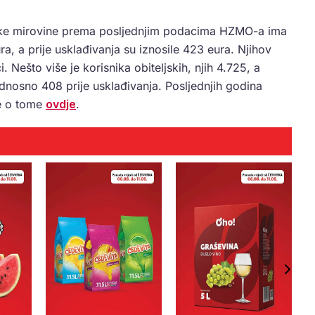
idske mirovine prema posljednjim podacima HZMO-a ima
, a prije usklađivanja su iznosile 423 eura. Njihov
 Nešto više je korisnika obiteljskih, njih 4.725, a
dnosno 408 prije usklađivanja. Posljednjih godina
še o tome
ovdje
.