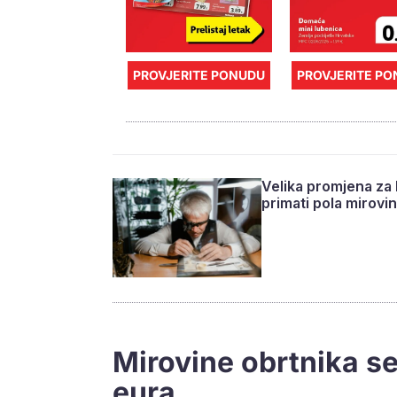
PROVJERITE PONUDU
PROVJERITE P
Velika promjena za 
primati pola mirovi
Mirovine obrtnika s
eura