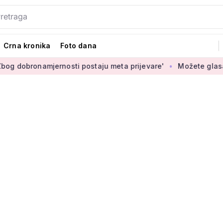
Crna kronika
Foto dana
jernosti postaju meta prijevare'
Možete glasati za izbor no