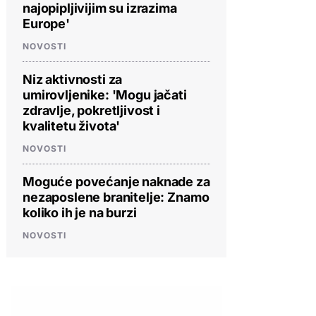
najopipljivijim su izrazima
Europe'
NOVOSTI
Niz aktivnosti za
umirovljenike: 'Mogu jačati
zdravlje, pokretljivost i
kvalitetu života'
NOVOSTI
Moguće povećanje naknade za
nezaposlene branitelje: Znamo
koliko ih je na burzi
NOVOSTI