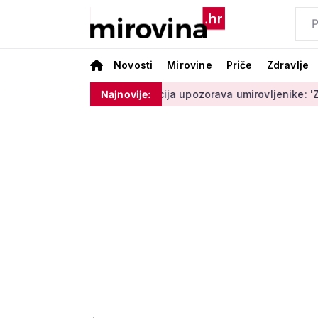
Novosti
Mirovine
Priče
Zdravlje
ram ništa'
Policija upozorava umirovljenike: 'Zbog dobronam
Najnovije: