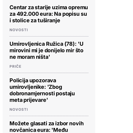
Centar za starije uzima opremu
za 492.000 eura: Na popisu su
i stolice za tuširanje
NOVOSTI
Umirovljenica Ružica (78): 'U
mirovini mi je donijelo mir što
ne moram ništa'
PRIČE
Policija upozorava
umirovljenike: 'Zbog
dobronamjernosti postaju
meta prijevare'
NOVOSTI
Možete glasati za izbor novih
novčanica eura: 'Među