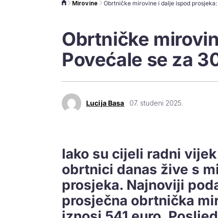
Mirovine
Obrtničke mirovine
Povećale se za 3
Lucija Basa
07. studeni 2025.
Iako su cijeli radni vije
obrtnici danas žive s 
prosjeka. Najnoviji po
prosječna obrtnička mi
iznosi 541 euro. Posljed