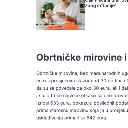
Čak trećina umirovl
zbog inflacije'
Obrtničke mirovine i
Obrtničke mirovine, bez međunarodnih ugov
euro s prosječnim stažom od 30 godina i 10
da su se povećale za oko 30 eura, ali i da
je bilo treće najveće otkako se ono provod
iznosi 633 eura, pokazuju posljednji poda
prima starosnu mirovinu koja je u prosjeku 
usklađivanja primali su 542 eura.