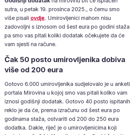
Godišnji dodatak
na mirovinu bit će isplaćen
sutra, u petak 19. prosinca 2025., o čemu smo
više pisali
ovdje
. Umirovljenici mahom nisu
zadovoljni s iznosom od šest eura po godini staža
pa smo vas pitali koliki dodatak očekujete da će
vam sjesti na račune.
Čak 50 posto umirovljenika dobiva
više od 200 eura
Gotovo 6.000 umirovljenika sudjelovalo je u anketi
portala Mirovina u kojoj smo vas pitali koliko vam
iznosi godišnji dodatak. Gotovo 40 posto ispitanih
reklo je da će, prema izračunu od šest eura po
godinama staža, ostvariti od 200 do 250 eura
dodatka. Dakle, riječ je o umirovljenicima koji