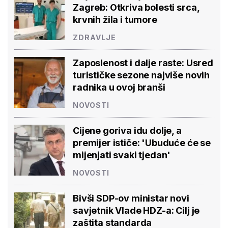
Zagreb: Otkriva bolesti srca,
krvnih žila i tumore
ZDRAVLJE
Zaposlenost i dalje raste: Usred
turističke sezone najviše novih
radnika u ovoj branši
NOVOSTI
Cijene goriva idu dolje, a
premijer ističe: 'Ubuduće će se
mijenjati svaki tjedan'
NOVOSTI
Bivši SDP-ov ministar novi
savjetnik Vlade HDZ-a: Cilj je
zaštita standarda