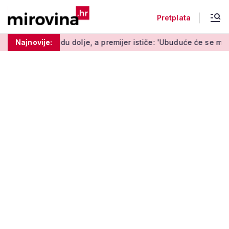
Pretplata
 dolje, a premijer ističe: 'Ubuduće će se mijenjati svaki tjedan'
Najnovije: