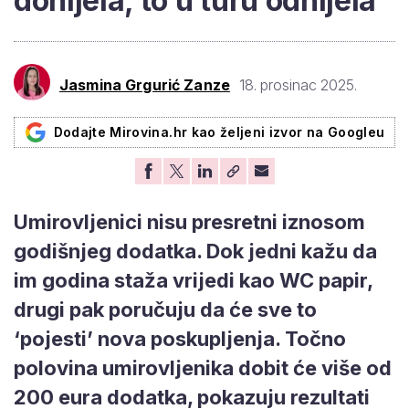
donijela, to u turu odnijela'
Jasmina Grgurić Zanze
18. prosinac 2025.
Dodajte Mirovina.hr kao željeni izvor na Googleu
Umirovljenici nisu presretni iznosom
godišnjeg dodatka. Dok jedni kažu da
im godina staža vrijedi kao WC papir,
drugi pak poručuju da će sve to
‘pojesti’ nova poskupljenja. Točno
polovina umirovljenika dobit će više od
200 eura dodatka, pokazuju rezultati