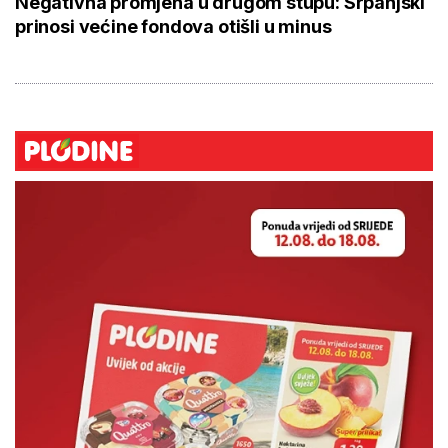
Negativna promjena u drugom stupu: Srpanjski
prinosi većine fondova otišli u minus