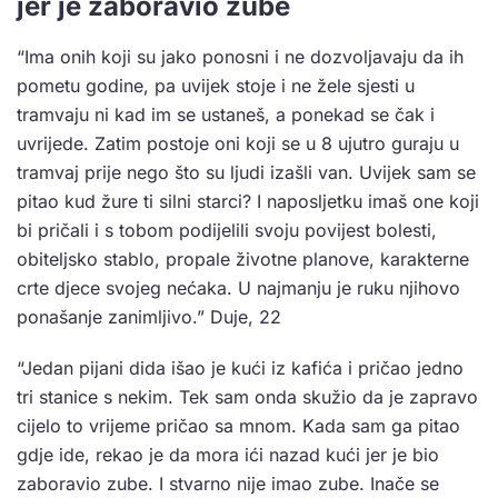
jer je zaboravio zube
“Ima onih koji su jako ponosni i ne dozvoljavaju da ih
pometu godine, pa uvijek stoje i ne žele sjesti u
tramvaju ni kad im se ustaneš, a ponekad se čak i
uvrijede. Zatim postoje oni koji se u 8 ujutro guraju u
tramvaj prije nego što su ljudi izašli van. Uvijek sam se
pitao kud žure ti silni starci? I naposljetku imaš one koji
bi pričali i s tobom podijelili svoju povijest bolesti,
obiteljsko stablo, propale životne planove, karakterne
crte djece svojeg nećaka. U najmanju je ruku njihovo
ponašanje zanimljivo.” Duje, 22
“Jedan pijani dida išao je kući iz kafića i pričao jedno
tri stanice s nekim. Tek sam onda skužio da je zapravo
cijelo to vrijeme pričao sa mnom. Kada sam ga pitao
gdje ide, rekao je da mora ići nazad kući jer je bio
zaboravio zube. I stvarno nije imao zube. Inače se