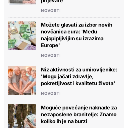
prijevare'
NOVOSTI
Možete glasati za izbor novih
novčanica eura: 'Među
najopipljivijim su izrazima
Europe'
NOVOSTI
Niz aktivnosti za umirovljenike:
'Mogu jačati zdravlje,
pokretljivost i kvalitetu života'
NOVOSTI
Moguće povećanje naknade za
nezaposlene branitelje: Znamo
koliko ih je na burzi