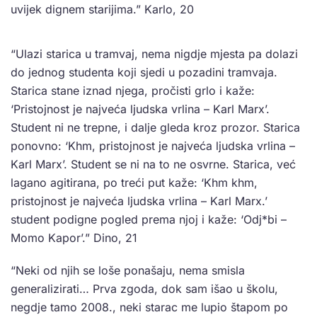
uvijek dignem starijima.” Karlo, 20
“Ulazi starica u tramvaj, nema nigdje mjesta pa dolazi
do jednog studenta koji sjedi u pozadini tramvaja.
Starica stane iznad njega, pročisti grlo i kaže:
‘Pristojnost je najveća ljudska vrlina – Karl Marx’.
Student ni ne trepne, i dalje gleda kroz prozor. Starica
ponovno: ‘Khm, pristojnost je najveća ljudska vrlina –
Karl Marx’. Student se ni na to ne osvrne. Starica, već
lagano agitirana, po treći put kaže: ‘Khm khm,
pristojnost je najveća ljudska vrlina – Karl Marx.’
student podigne pogled prema njoj i kaže: ‘Odj*bi –
Momo Kapor’.” Dino, 21
“Neki od njih se loše ponašaju, nema smisla
generalizirati… Prva zgoda, dok sam išao u školu,
negdje tamo 2008., neki starac me lupio štapom po