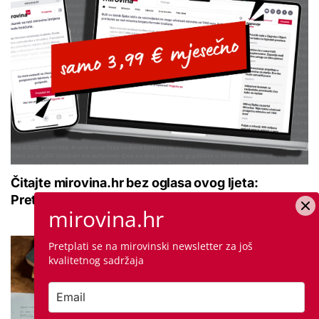
Čitajte mirovina.hr bez oglasa ovog ljeta:
Pretplatite se za samo 3,99 € mjesečno
mirovina.hr
Pretplati se na mirovinski newsletter za još
kvalitetnog sadržaja