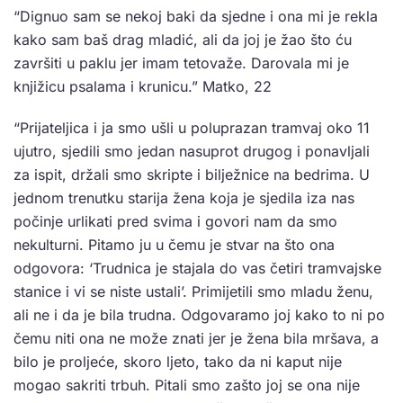
“Dignuo sam se nekoj baki da sjedne i ona mi je rekla
kako sam baš drag mladić, ali da joj je žao što ću
završiti u paklu jer imam tetovaže. Darovala mi je
knjižicu psalama i krunicu.” Matko, 22
“Prijateljica i ja smo ušli u poluprazan tramvaj oko 11
ujutro, sjedili smo jedan nasuprot drugog i ponavljali
za ispit, držali smo skripte i bilježnice na bedrima. U
jednom trenutku starija žena koja je sjedila iza nas
počinje urlikati pred svima i govori nam da smo
nekulturni. Pitamo ju u čemu je stvar na što ona
odgovora: ‘Trudnica je stajala do vas četiri tramvajske
stanice i vi se niste ustali’. Primijetili smo mladu ženu,
ali ne i da je bila trudna. Odgovaramo joj kako to ni po
čemu niti ona ne može znati jer je žena bila mršava, a
bilo je proljeće, skoro ljeto, tako da ni kaput nije
mogao sakriti trbuh. Pitali smo zašto joj se ona nije