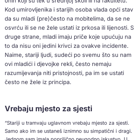
onih koji su tek u srednjoj školi ili na fakultetu.
Kod umirovljenika i starijih osoba vlada opći stav
da su mladi (pre)često na mobitelima, da se ne
osvrću ili se ne žele ustati iz prkosa ili lijenosti. S
druge strane, mladi imaju priče koje upućuju na
to da nisu oni jedini krivci za ovakve incidente.
Naime, stariji ljudi, sudeći po svemu što su nam
ovi mladići i djevojke rekli, često nemaju
razumijevanja niti pristojnosti, pa im se ustati
često ne žele iz principa.
Vrebaju mjesto za sjesti
“Stariji u tramvaju uglavnom vrebaju mjesto za sjesti.
Samo ako im se ustaneš iznimno su simpatični i dragi.
Jednom sam imala poprilično neugodno iskustvo. U