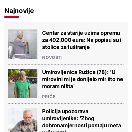
Najnovije
Centar za starije uzima opremu
za 492.000 eura: Na popisu su i
stolice za tuširanje
NOVOSTI
Umirovljenica Ružica (78): 'U
mirovini mi je donijelo mir što ne
moram ništa'
PRIČE
Policija upozorava
umirovljenike: 'Zbog
dobronamjernosti postaju meta