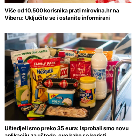
Više od 10.500 korisnika prati mirovina.hr na
Viberu: Uključite se i ostanite informirani
Uštedjeli smo preko 35 eura: Isprobali smo novu
aplikaciju za uštede, evo kako se koristi