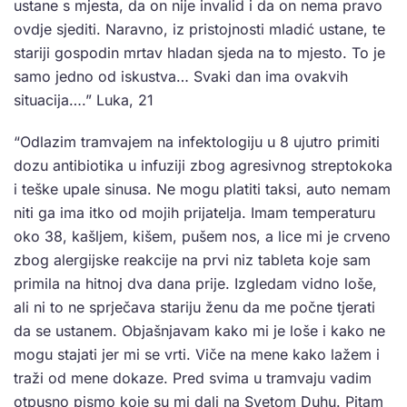
ustane s mjesta, da on nije invalid i da on nema pravo
ovdje sjediti. Naravno, iz pristojnosti mladić ustane, te
stariji gospodin mrtav hladan sjeda na to mjesto. To je
samo jedno od iskustva… Svaki dan ima ovakvih
situacija….” Luka, 21
“Odlazim tramvajem na infektologiju u 8 ujutro primiti
dozu antibiotika u infuziji zbog agresivnog streptokoka
i teške upale sinusa. Ne mogu platiti taksi, auto nemam
niti ga ima itko od mojih prijatelja. Imam temperaturu
oko 38, kašljem, kišem, pušem nos, a lice mi je crveno
zbog alergijske reakcije na prvi niz tableta koje sam
primila na hitnoj dva dana prije. Izgledam vidno loše,
ali ni to ne sprječava stariju ženu da me počne tjerati
da se ustanem. Objašnjavam kako mi je loše i kako ne
mogu stajati jer mi se vrti. Viče na mene kako lažem i
traži od mene dokaze. Pred svima u tramvaju vadim
otpusno pismo koje su mi dali na Svetom Duhu. Pitam