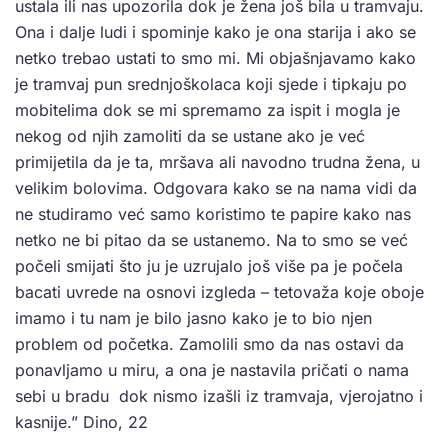
ustala ili nas upozorila dok je žena još bila u tramvaju.
Ona i dalje ludi i spominje kako je ona starija i ako se
netko trebao ustati to smo mi. Mi objašnjavamo kako
je tramvaj pun srednjoškolaca koji sjede i tipkaju po
mobitelima dok se mi spremamo za ispit i mogla je
nekog od njih zamoliti da se ustane ako je već
primijetila da je ta, mršava ali navodno trudna žena, u
velikim bolovima. Odgovara kako se na nama vidi da
ne studiramo već samo koristimo te papire kako nas
netko ne bi pitao da se ustanemo. Na to smo se već
počeli smijati što ju je uzrujalo još više pa je počela
bacati uvrede na osnovi izgleda – tetovaža koje oboje
imamo i tu nam je bilo jasno kako je to bio njen
problem od početka. Zamolili smo da nas ostavi da
ponavljamo u miru, a ona je nastavila pričati o nama
sebi u bradu dok nismo izašli iz tramvaja, vjerojatno i
kasnije.” Dino, 22