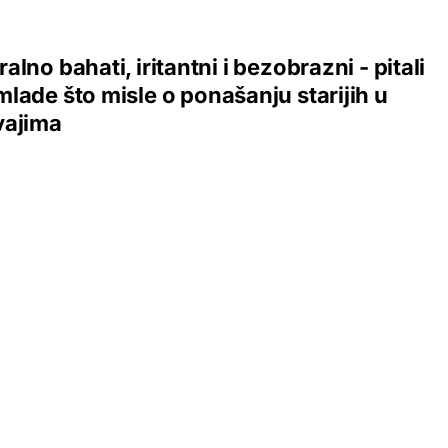
alno bahati, iritantni i bezobrazni - pitali
lade što misle o ponašanju starijih u
vajima