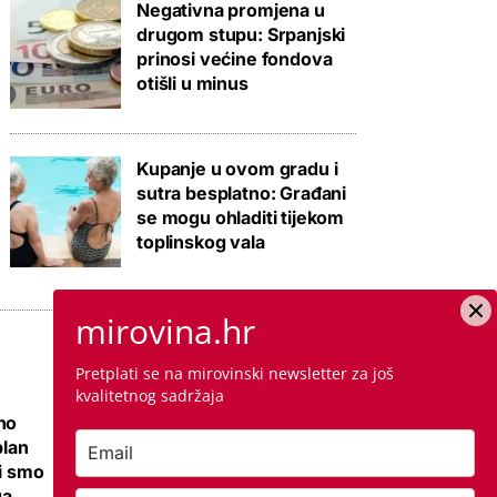
Negativna promjena u
drugom stupu: Srpanjski
prinosi većine fondova
otišli u minus
Kupanje u ovom gradu i
sutra besplatno: Građani
se mogu ohladiti tijekom
toplinskog vala
mirovina.hr
Pretplati se na mirovinski newsletter za još
kvalitetnog sadržaja
no
Ovo je cijena
plan
kvadrata krečenja,
li smo
znamo i da li ste
ga
napravili dobro ako