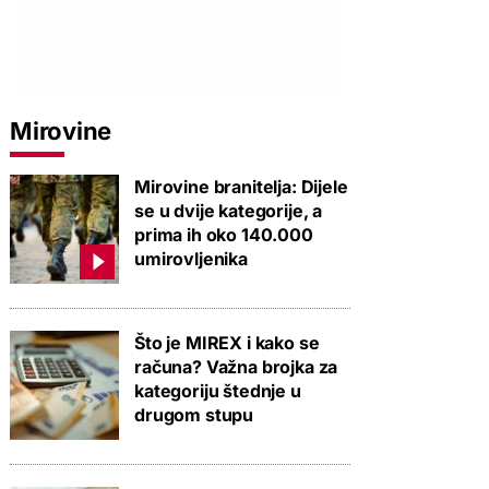
Mirovine
Mirovine branitelja: Dijele
se u dvije kategorije, a
prima ih oko 140.000
umirovljenika
Što je MIREX i kako se
računa? Važna brojka za
kategoriju štednje u
drugom stupu