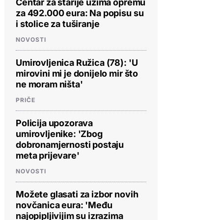
Centar za starije uzima opremu
za 492.000 eura: Na popisu su
i stolice za tuširanje
NOVOSTI
Umirovljenica Ružica (78): 'U
mirovini mi je donijelo mir što
ne moram ništa'
PRIČE
Policija upozorava
umirovljenike: 'Zbog
dobronamjernosti postaju
meta prijevare'
NOVOSTI
Možete glasati za izbor novih
novčanica eura: 'Među
najopipljivijim su izrazima