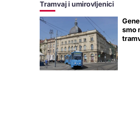
Tramvaj i umirovljenici
Gener
smo m
tram