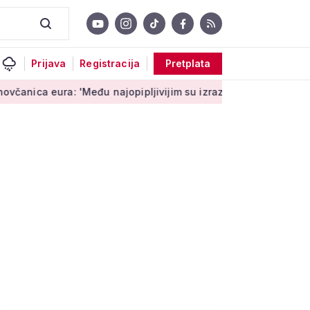
Prijava
Registracija
Pretplata
 eura: 'Među najopipljivijim su izrazima Europe'
Niz aktivno