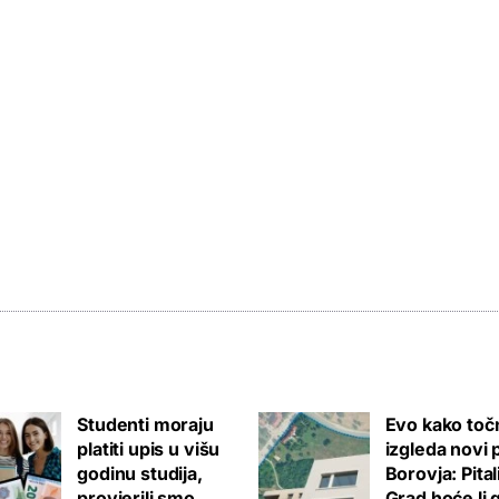
Studenti moraju
Evo kako toč
platiti upis u višu
izgleda novi 
godinu studija,
Borovja: Pita
provjerili smo
Grad hoće li 