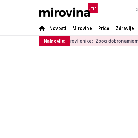
Novosti
Mirovine
Priče
Zdravlje
Policija upozorava umirovljenike: 'Zbog dobronamjernosti post
Najnovije: