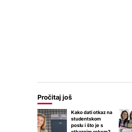
Pročitaj još
Kako dati otkaz na
studentskom
poslu i što je s
otkaznim rokom?