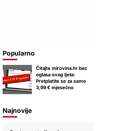
Popularno
Čitajte mirovina.hr bez
oglasa ovog ljeta:
Pretplatite se za samo
3,99 € mjesečno
Najnovije