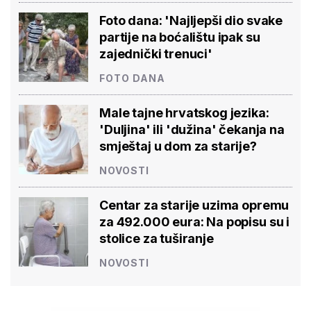
Foto dana: 'Najljepši dio svake
partije na boćalištu ipak su
zajednički trenuci'
FOTO DANA
Male tajne hrvatskog jezika:
'Duljina' ili 'dužina' čekanja na
smještaj u dom za starije?
NOVOSTI
Centar za starije uzima opremu
za 492.000 eura: Na popisu su i
stolice za tuširanje
NOVOSTI