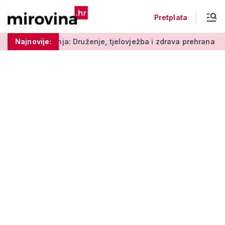
Pretplata
: Druženje, tjelovježba i zdrava prehrana za umirovljenike
Najnovije: