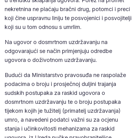
u trenutku sklapanja ugovora. Porez na promet
nekretnina ne plaćaju bračni drug, potomci i preci
koji čine uspravnu liniju te posvojenici i posvojitelji
koji su u tom odnosu s umrlim.
Na ugovor o dosmrtnom uzdržavanju na
odgovarajući se način primjenjuju odredbe
ugovora o doživotnom uzdržavanju.
Budući da Ministarstvo pravosuđa ne raspolaže
podacima o broju i prosječnoj duljini trajanja
sudskih postupaka za raskid ugovora o
dosmrtnom uzdržavanju te o broju postupaka
tijekom kojih je tužitelj (primatelj uzdržavanja)
umro, a navedeni podatci važni su za ocjenu
stanja i učinkovitosti mehanizama za raskid
ugovora, iz Ureda pučke pravobraniteljice