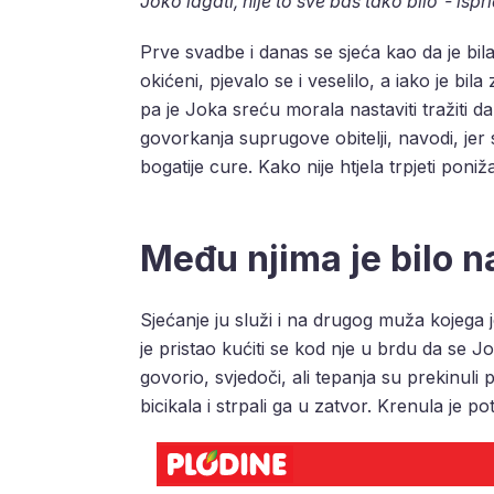
Joko lagati, nije to sve baš tako bilo”- isp
Prve svadbe i danas se sjeća kao da je bila 
okićeni, pjevalo se i veselilo, a iako je bila
pa je Joka sreću morala nastaviti tražiti d
govorkanja suprugove obitelji, navodi, jer s
bogatije cure. Kako nije htjela trpjeti poniža
Među njima je bilo n
Sjećanje ju služi i na drugog muža kojega je
je pristao kućiti se kod nje u brdu da se Jo
govorio, svjedoči, ali tepanja su prekinuli 
bicikala i strpali ga u zatvor. Krenula je