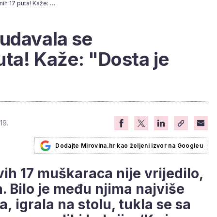
72-godišnja Joka udavala se nevjerojatnih 17 puta! Kaže: "Dosta je bilo"
 udavala se
uta! Kaže: "Dosta je
19.
Dodajte Mirovina.hr kao željeni izvor na Googleu
ih 17 muškaraca nije vrijedilo,
. Bilo je među njima najviše
la,
igrala na stolu, tukla se sa