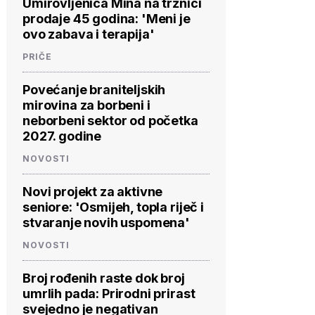
Umirovljenica Mina na tržnici
prodaje 45 godina: 'Meni je
ovo zabava i terapija'
PRIČE
Povećanje braniteljskih
mirovina za borbeni i
neborbeni sektor od početka
2027. godine
NOVOSTI
Novi projekt za aktivne
seniore: 'Osmijeh, topla riječ i
stvaranje novih uspomena'
NOVOSTI
Broj rođenih raste dok broj
umrlih pada: Prirodni prirast
svejedno je negativan