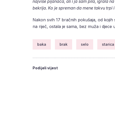
najviše pijanaca, ali i ja sam pila,
igrala na
bekrija. Ko je spreman da mene takvu trpi 
Nakon svih 17 bračnih pokušaja, od kojih s
na riječ, ostala je sama, bez muža i djece
baka
brak
selo
starica
Podijeli vijest