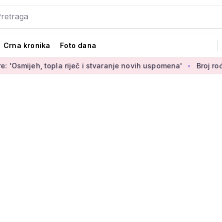
Crna kronika
Foto dana
opla riječ i stvaranje novih uspomena'
Broj rođenih raste dok