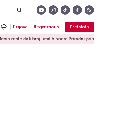
Prijava
Registracija
Pretplata
 broj umrlih pada: Prirodni prirast svejedno je negativan
Me