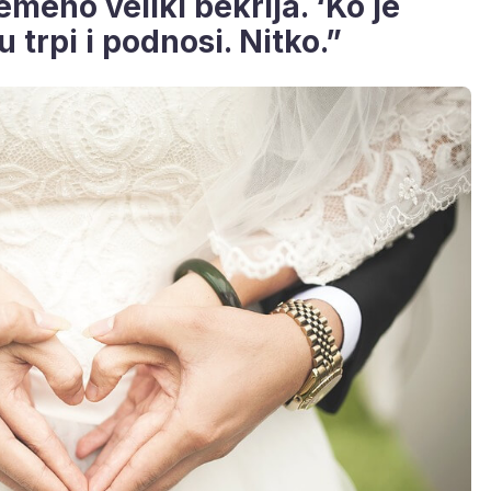
emeno veliki bekrija. ‘Ko je
trpi i podnosi. Nitko.”