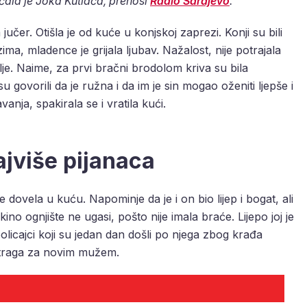
ričala je Joka Kutlača, prenosi
Radio Sarajevo
.
jučer. Otišla je od kuće u konjskoj zaprezi. Konji su bili
 zima, mladence je grijala ljubav. Nažalost, nije potrajala
alje. Naime, za prvi bračni brodolom kriva su bila
u govorili da je ružna i da im je sin mogao oženiti ljepše i
vanja, spakirala se i vratila kući.
ajviše pijanaca
 dovela u kuću. Napominje da je i on bio lijep i bogat, ali
kino ognjište ne ugasi, pošto nije imala braće. Lijepo joj je
policajci koji su jedan dan došli po njega zbog krađa
 potraga za novim mužem.