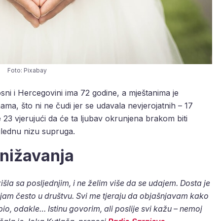
Foto: Pixabay
ni i Hercegovini ima 72 godine, a mještanima je
a, što ni ne čudi jer se udavala nevjerojatnih – 17
ile 23 vjerujući da će ta ljubav okrunjena brakom biti
eglednu nizu supruga.
ponižavanja
la sa posljednjim, i ne želim više da se udajem. Dosta je
ljam često u društvu. Svi me tjeraju da objašnjavam kako
o, odakle… Istinu govorim, ali poslije svi kažu – nemoj