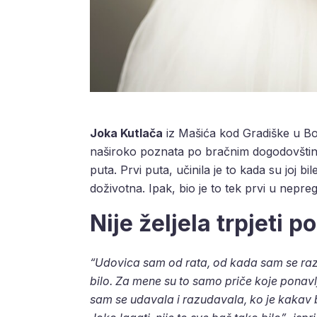
Joka Kutlača
iz Mašića kod Gradiške u Bos
naširoko poznata po bračnim dogodovštinam
puta. Prvi puta, učinila je to kada su joj b
doživotna. Ipak, bio je to tek prvi u nepr
Nije željela trpjeti 
“Udovica sam od rata, od kada sam se raziš
bilo. Za mene su to samo priče koje ponav
sam se udavala i razudavala, ko je kakav bi