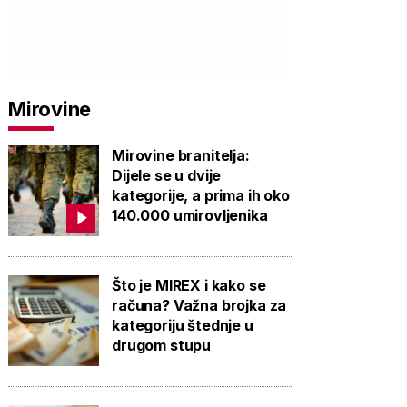
Mirovine
Mirovine branitelja:
Dijele se u dvije
kategorije, a prima ih oko
140.000 umirovljenika
Što je MIREX i kako se
računa? Važna brojka za
kategoriju štednje u
drugom stupu