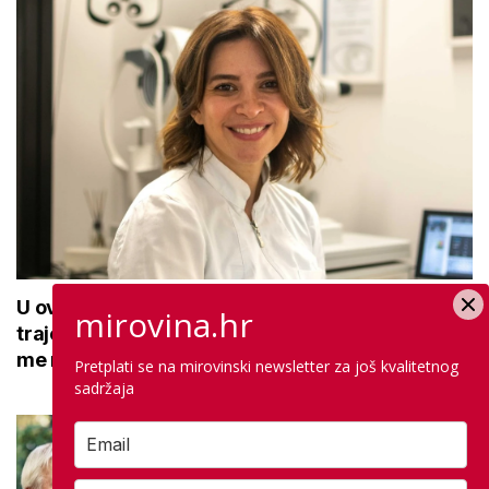
U ovoj optici rade najdetaljniji pregled vida,
mirovina.hr
traje sat vremena: Bila sam na njemu, evo što
me naučio
Pretplati se na mirovinski newsletter za još kvalitetnog
sadržaja