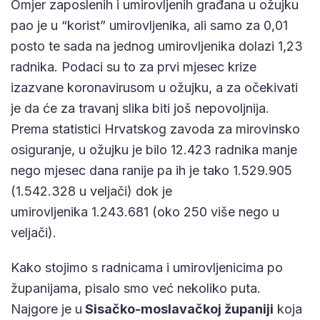
Omjer zaposlenih i umirovljenih građana u ožujku
pao je u “korist” umirovljenika, ali samo za 0,01
posto te sada na jednog umirovljenika dolazi 1,23
radnika. Podaci su to za prvi mjesec krize
izazvane koronavirusom u ožujku, a za očekivati
je da će za travanj slika biti još nepovoljnija.
Prema statistici Hrvatskog zavoda za mirovinsko
osiguranje, u ožujku je bilo 12.423 radnika manje
nego mjesec dana ranije pa ih je tako 1.529.905
(1.542.328 u veljači) dok je
umirovljenika 1.243.681 (oko 250 više nego u
veljači).
Kako stojimo s radnicama i umirovljenicima po
županijama, pisalo smo već nekoliko puta.
Najgore je u
Sisačko-moslavačkoj županiji
koja