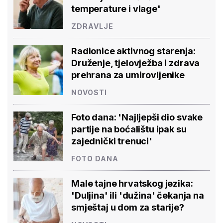
temperature i vlage'
ZDRAVLJE
Radionice aktivnog starenja:
Druženje, tjelovježba i zdrava
prehrana za umirovljenike
NOVOSTI
Foto dana: 'Najljepši dio svake
partije na boćalištu ipak su
zajednički trenuci'
FOTO DANA
Male tajne hrvatskog jezika:
'Duljina' ili 'dužina' čekanja na
smještaj u dom za starije?