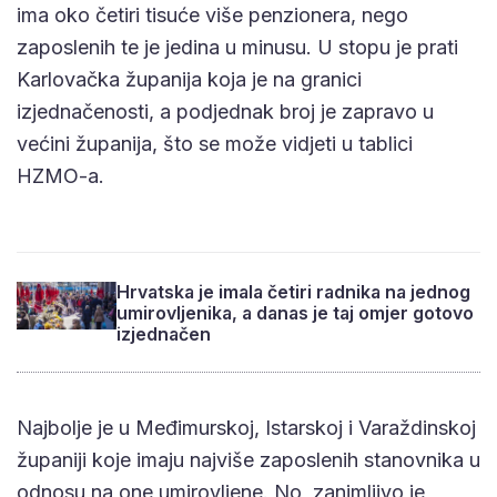
ima oko četiri tisuće više penzionera, nego
zaposlenih te je jedina u minusu. U stopu je prati
Karlovačka županija koja je na granici
izjednačenosti, a podjednak broj je zapravo u
većini županija, što se može vidjeti u tablici
HZMO-a.
Hrvatska je imala četiri radnika na jednog
umirovljenika, a danas je taj omjer gotovo
izjednačen
Najbolje je u Međimurskoj, Istarskoj i Varaždinskoj
županiji koje imaju najviše zaposlenih stanovnika u
odnosu na one umirovljene. No, zanimljivo je