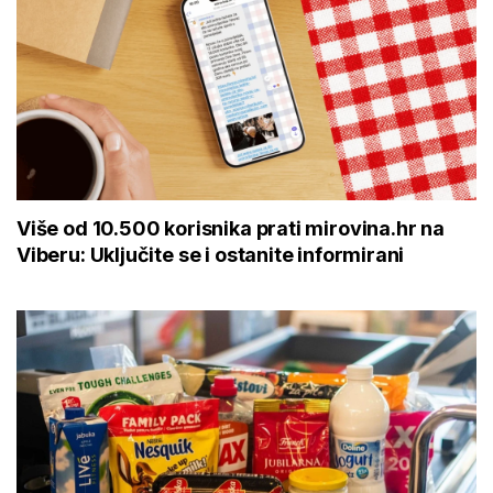
Više od 10.500 korisnika prati mirovina.hr na
Viberu: Uključite se i ostanite informirani