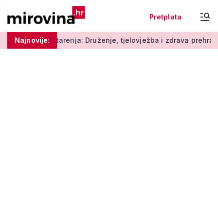
Pretplata
renja: Druženje, tjelovježba i zdrava prehrana za umirovljenik
Najnovije: