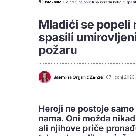
Istaknuto
Mladići se popeli
spasili umirovljen
požaru
Jasmina Grgurić Zanze
07. lipanj 2020.
Heroji ne postoje samo
nama. Oni možda nikada
ali njihove priče prona