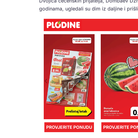
Dvojica čečenskih prijatelja, Dombaev Dzh
godinama, ugledali su dim iz daljine i prišl
PROVJERITE PONUDU
PROVJERITE P