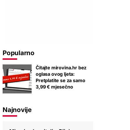
Popularno
Čitajte mirovina.hr bez
oglasa ovog ljeta:
Pretplatite se za samo
3,99 € mjesečno
Najnovije