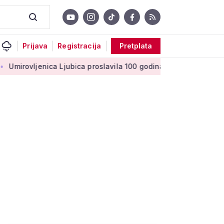
Prijava
Registracija
Pretplata
ica Ljubica proslavila 100 godina: 'Stoljeće uspomena, ljubavi 