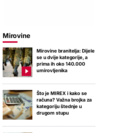
Mirovine
Mirovine branitelja: Dijele
se u dvije kategorije, a
prima ih oko 140.000
umirovljenika
Što je MIREX i kako se
računa? Važna brojka za
kategoriju štednje u
drugom stupu