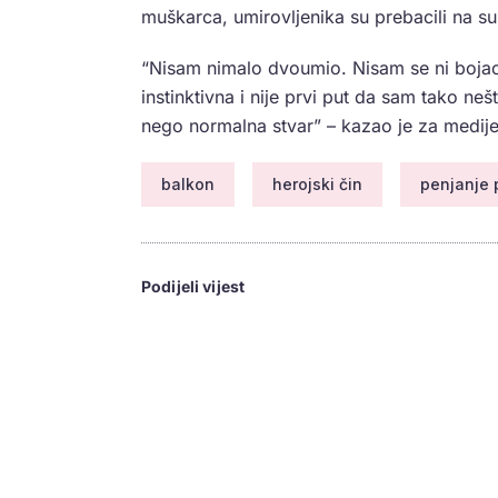
muškarca, umirovljenika su prebacili na sus
“Nisam nimalo dvoumio. Nisam se ni bojao,
instinktivna i nije prvi put da sam tako ne
nego normalna stvar” – kazao je za medi
balkon
herojski čin
penjanje 
Podijeli vijest