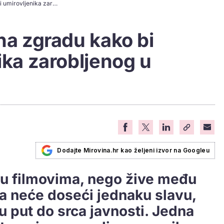
Mladići se popeli na zgradu kako bi spasili umirovljenika zarobljenog u požaru
 na zgradu kako bi
ika zarobljenog u
Dodajte Mirovina.hr kao željeni izvor na Googleu
 u filmovima, nego žive među
 neće doseći jednaku slavu,
đu put do srca javnosti. Jedna