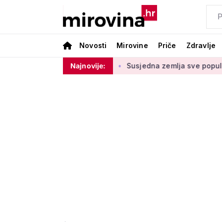
Novosti
Mirovine
Priče
Zdravlje
dnje u drugom stupu
Najnovije:
Susjedna zemlja sve popularnije odredi