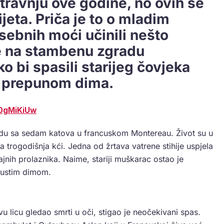
 travnju ove godine, no ovih se
ijeta. Priča je to o mladim
sebnih moći učinili nešto
se na stambenu zgradu
 bi spasili starijeg čovjeka
u prepunom dima.
0gMiKiUw
adu sa sedam katova u francuskom Montereau. Život su u
ina trogodišnja kći. Jedna od žrtava vatrene stihije uspjela
ajnih prolaznika. Naime, stariji muškarac ostao je
gustim dimom.
u licu gledao smrti u oči, stigao je neočekivani spas.