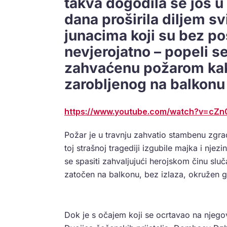
takva dogodila se još u
dana proširila diljem sv
junacima koji su bez po
nevjerojatno – popeli 
zahvaćenu požarom kako
zarobljenog na balkon
https://www.youtube.com/watch?v=cZn
Požar je u travnju zahvatio stambenu zgr
toj strašnoj tragediji izgubile majka i njez
se spasiti zahvaljujući herojskom činu sluč
zatočen na balkonu, bez izlaza, okružen 
Dok je s očajem koji se ocrtavao na njegov