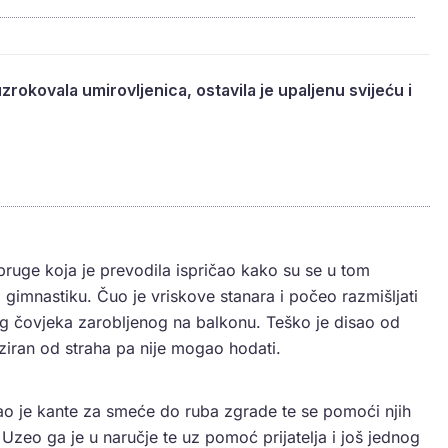
zrokovala umirovljenica, ostavila je upaljenu svijeću i
uge koja je prevodila ispričao kako su se u tom
i gimnastiku. Čuo je vriskove stanara i počeo razmišljati
g čovjeka zarobljenog na balkonu. Teško je disao od
ziran od straha pa nije mogao hodati.
o je kante za smeće do ruba zgrade te se pomoći njih
zeo ga je u naručje te uz pomoć prijatelja i još jednog