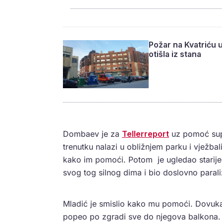
Požar na Kvatriću u
otišla iz stana
Dombaev je za
Tellerreport
uz pomoć supr
trenutku nalazi u obližnjem parku i vježbal
kako im pomoći. Potom je ugledao starije
svog tog silnog dima i bio doslovno parali
Mladić je smislio kako mu pomoći. Dovuka
popeo po zgradi sve do njegova balkona. U