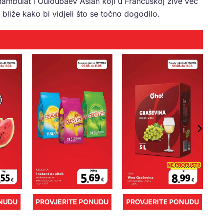
ambulat i Ouloubaev Aslan koji u Francuskoj žive već
i bliže kako bi vidjeli što se točno dogodilo.
ONUDU
PROVJERITE PONUDU
PROVJERITE PONUDU