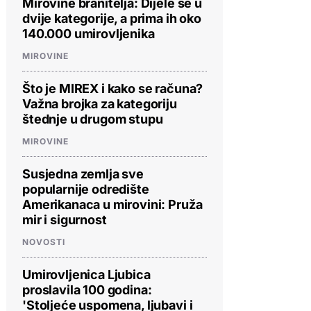
Mirovine branitelja: Dijele se u
dvije kategorije, a prima ih oko
140.000 umirovljenika
MIROVINE
Što je MIREX i kako se računa?
Važna brojka za kategoriju
štednje u drugom stupu
MIROVINE
Susjedna zemlja sve
popularnije odredište
Amerikanaca u mirovini: Pruža
mir i sigurnost
NOVOSTI
Umirovljenica Ljubica
PROVJERITE PONUDU
PROVJERITE PONUDU
PROVJERIT
proslavila 100 godina:
'Stoljeće uspomena, ljubavi i