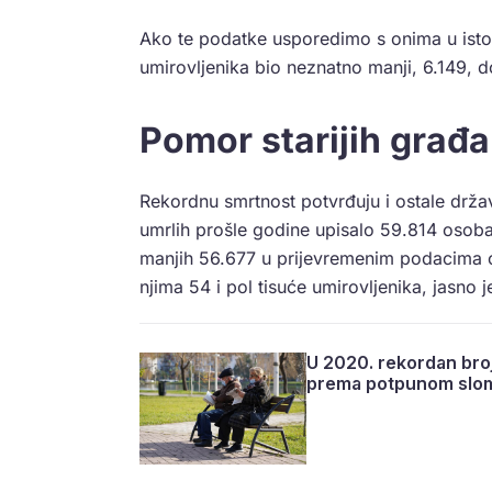
Ako te podatke usporedimo s onima u isto
umirovljenika bio neznatno manji, 6.149, 
Pomor starijih građ
Rekordnu smrtnost potvrđuju i ostale držav
umrlih prošle godine upisalo 59.814 osoba.
manjih 56.677 u prijevremenim podacima o
njima 54 i pol tisuće umirovljenika, jasno 
U 2020. rekordan bro
prema potpunom slo