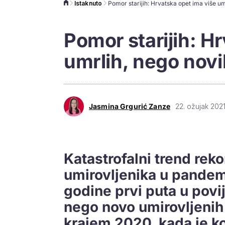
Istaknuto
Pomor starijih: H
umrlih, nego novi
Jasmina Grgurić Zanze
22. ožujak 2021
Katastrofalni trend rek
umirovljenika u pandemi
godine prvi puta u povij
nego novo umirovljenih 
krajem 2020. kada je ko