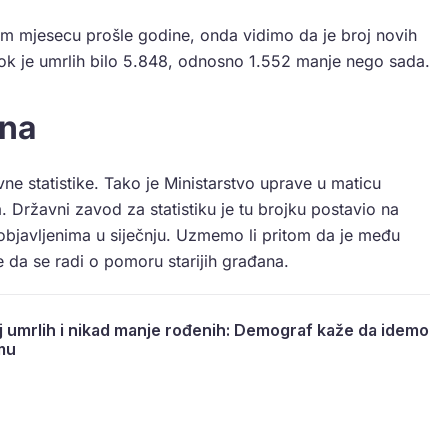
m mjesecu prošle godine, onda vidimo da je broj novih
dok je umrlih bilo 5.848, odnosno 1.552 manje nego sada.
ana
ne statistike. Tako je Ministarstvo uprave u maticu
 Državni zavod za statistiku je tu brojku postavio na
bjavljenima u siječnju. Uzmemo li pritom da je među
je da se radi o pomoru starijih građana.
j umrlih i nikad manje rođenih: Demograf kaže da idemo
mu