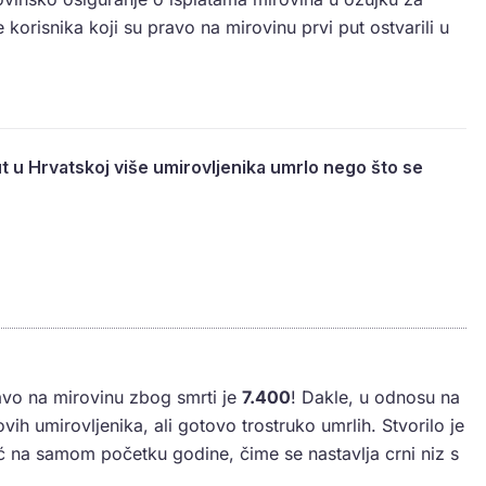
 korisnika koji su pravo na mirovinu prvi put ostvarili u
t u Hrvatskoj više umirovljenika umrlo nego što se
ravo na mirovinu zbog smrti je
7.400
! Dakle, u odnosu na
h umirovljenika, ali gotovo trostruko umrlih. Stvorilo je
eć na samom početku godine, čime se nastavlja crni niz s