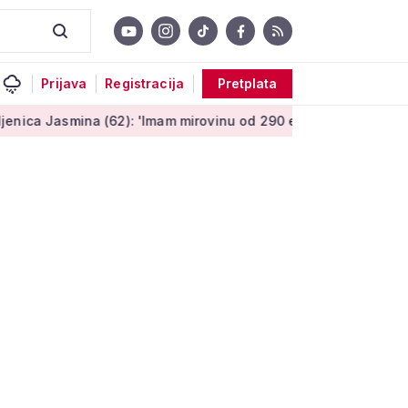
Prijava
Registracija
Pretplata
(62): 'Imam mirovinu od 290 eura, a dobijem i socijalnu pomoć