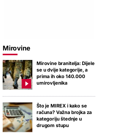
Mirovine
Mirovine branitelja: Dijele
se u dvije kategorije, a
prima ih oko 140.000
umirovljenika
Što je MIREX i kako se
računa? Važna brojka za
kategoriju štednje u
drugom stupu