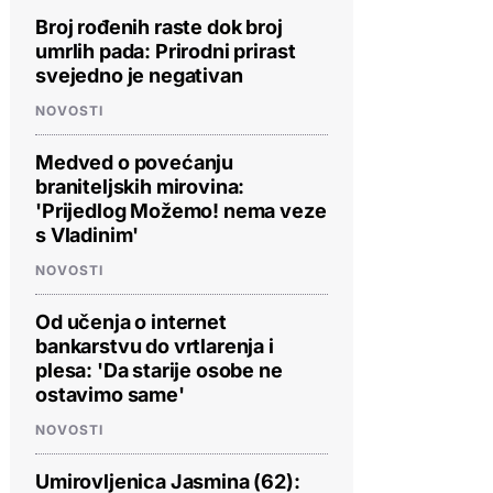
Broj rođenih raste dok broj
umrlih pada: Prirodni prirast
svejedno je negativan
NOVOSTI
Medved o povećanju
braniteljskih mirovina:
'Prijedlog Možemo! nema veze
s Vladinim'
NOVOSTI
Od učenja o internet
bankarstvu do vrtlarenja i
plesa: 'Da starije osobe ne
ostavimo same'
NOVOSTI
Umirovljenica Jasmina (62):