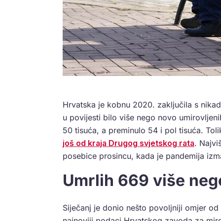
Hrvatska je kobnu 2020. zaključila s nikad
u povijesti bilo više nego novo umirovljeni
50 tisuća, a preminulo 54 i pol tisuća. Tol
još od kraja Drugog svjetskog rata
. Najvi
posebice prosincu, kada je pandemija izma
Umrlih 669 više neg
Siječanj je donio nešto povoljniji omjer o
najnoviji podaci Hrvatskog zavoda za miro