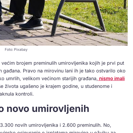
Foto: Pixabay
 većim brojem preminulih umirovljenika kojih je prvi put
h gađana. Pravo na mirovinu lani ih je tako ostvarilo oko
iko umrlih, velikom većinom starijih građana,
nismo imali
še života ugašeno je krajem godine, u studenome i
knula kontroli.
o novo umirovljenih
d 3.300 novih umirovljenika i 2.600 preminulih. No,
vinsko osiguranje o isplatama mirovina u ožujku za