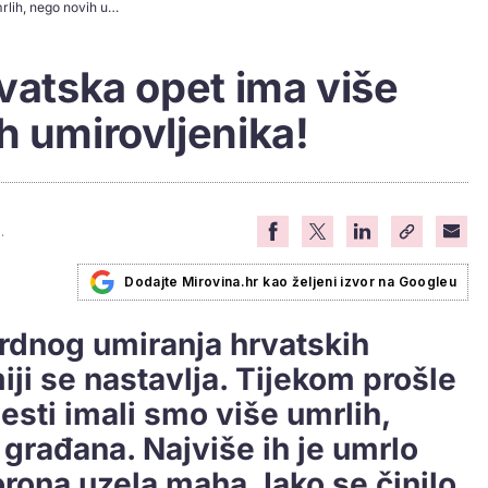
Pomor starijih: Hrvatska opet ima više umrlih, nego novih umirovljenika!
rvatska opet ima više
h umirovljenika!
.
Dodajte Mirovina.hr kao željeni izvor na Googleu
ordnog umiranja hrvatskih
ji se nastavlja. Tijekom prošle
esti imali smo više umrlih,
građana. Najviše ih je umrlo
rona uzela maha. Iako se činilo