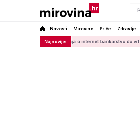
Novosti
Mirovine
Priče
Zdravlje
inim'
Od učenja o internet bankarstvu do vrtlarenja i plesa:
Najnovije: