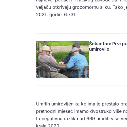
veljaču otkrivaju grozomornu sliku. Tako je
2021. godini 6.731.
Šokantno: Prvi pu
umirovilo!
Umrlih umirovljenika kojima je prestalo p
prethodni mjesec imamo dvostruko više novi
to negativnu razliku od 669 umrlih više v
kraja 2020.