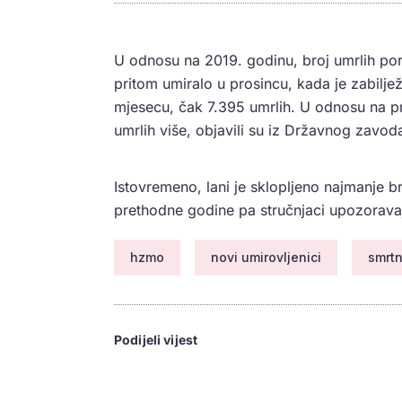
U odnosu na 2019. godinu, broj umrlih por
pritom umiralo u prosincu, kada je zabilj
mjesecu, čak 7.395 umrlih. U odnosu na pr
umrlih više, objavili su iz Državnog zavoda
Istovremeno, lani je sklopljeno najmanje 
prethodne godine pa stručnjaci upozoravaj
hzmo
novi umirovljenici
smrt
Podijeli vijest