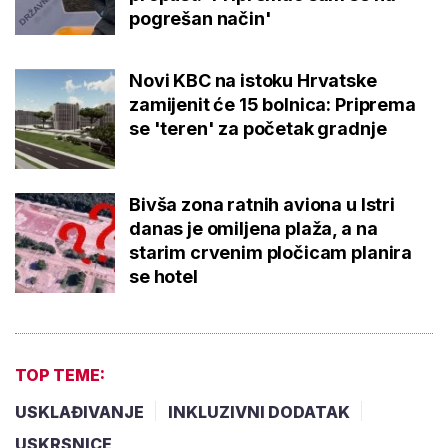
pogrešan način'
Novi KBC na istoku Hrvatske
zamijenit će 15 bolnica: Priprema
se 'teren' za početak gradnje
Bivša zona ratnih aviona u Istri
danas je omiljena plaža, a na
starim crvenim pločicam planira
se hotel
TOP TEME:
USKLAĐIVANJE
INKLUZIVNI DODATAK
USKRSNICE