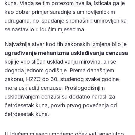
kuna. Vlada se tim potezom hvalila, isticala ga je
kao dobar primjer suradnje s umirovljeničkim
udrugama, no ispadanje siromašnih umirovljenika
se nastavilo u idućim mjesecima.
Najvažnija stvar kod tih zakonskih izmjena bilo je
ugrađivanje mehanizma usklađivanja cenzusa
koji je vrlo sličan usklađivanju mirovina, ali se
događa jednom godišnje. Prema današnjem
zakonu, HZZO do 30. studenog svake godine
mora uskladiti cenzuse. Prošlogodišnjim
usklađivanjem cenzusi su dodatno narasli za
četrdesetak kuna, povrh prvog povećanja od
četrdesetak kuna.
U idućem mjesecu možemo očekivati apsolutno