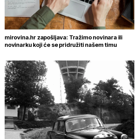
mirovina.hr zapošljava: Tražimo novinara ili
novinarku koji će se pridružiti našem timu