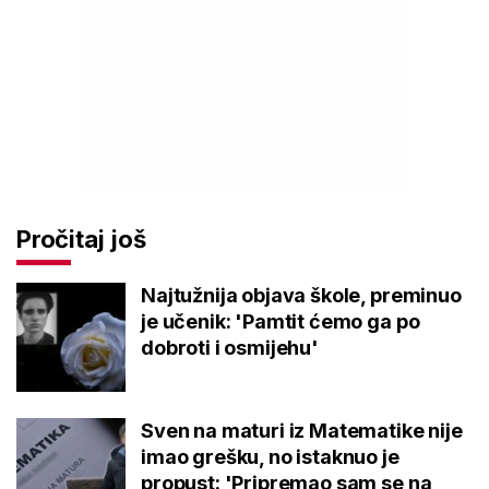
Pročitaj još
Najtužnija objava škole, preminuo
je učenik: 'Pamtit ćemo ga po
dobroti i osmijehu'
Sven na maturi iz Matematike nije
imao grešku, no istaknuo je
propust: 'Pripremao sam se na