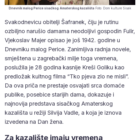
Dnevnik malog Perice sisačkog
Amaterskog kazališta
Foto: Dom kulture Sisak
Svakodnevicu obitelji Šafranek, čiju je rutinu
ozbiljno narušio damama neodoljivi gospodin Fulir,
Vjekoslav Majer opisao je još 1942. godine u
Dnevniku malog Perice. Zanimljiva radnja novele,
smještena u zagrebački milje toga vremena,
poslužila je 28 godina kasnije Kreši Goliku kao
predložak kultnog filma “Tko pjeva zlo ne misli”.
Da ova priča ne prestaje osvajati srca domaće
publike, posebice starijih dama, dokazuje i
najnovija predstava sisačkog Amaterskog
kazališta u režiji Silvija Vadle, a koja je iznova
izvedena na Dan žena.
Za kazalište imaju vremena