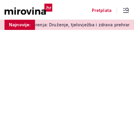
Pretplata
ja: Druženje, tjelovježba i zdrava prehrana za umirovljenike
Najnovije: