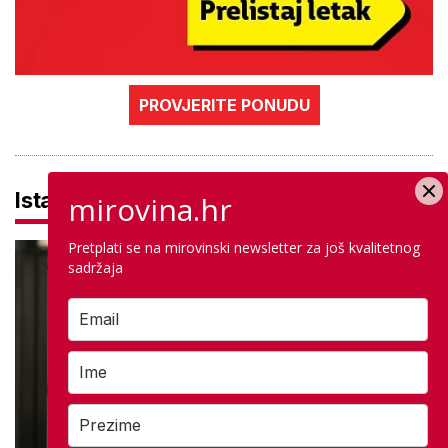
PROVJERITE PONUDU
Istaknuto
mirovina.hr
Pretplati se na mirovinski newsletter za još kvalitetnog
sadržaja