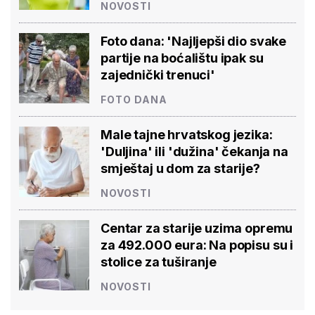
NOVOSTI
Foto dana: 'Najljepši dio svake
partije na boćalištu ipak su
zajednički trenuci'
FOTO DANA
Male tajne hrvatskog jezika:
'Duljina' ili 'dužina' čekanja na
smještaj u dom za starije?
NOVOSTI
Centar za starije uzima opremu
za 492.000 eura: Na popisu su i
stolice za tuširanje
NOVOSTI