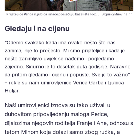
Prijateljice Verica i Ljubica i inače posjećuju kazalište
Foto: J. Grgurić/Mirovina.hr
Gledaju i na cijenu
“Odemo svakako kada ima ovako nešto što nas
zanima, nije to prečesto. Mi smo prijateljice i kada je
nešto zanimljivo uvijek se nađemo i pogledamo
zajedno. Sigurno je to desetak puta godišnje. Naravno
da pritom gledamo i cijenu i popuste. Sve je to važno”
– rekle su nam umirovljenice Verica Garba i Ljubica
Holjar.
Naši umirovljenici iznova su tako uživali u
duhovitom pripovijedanju maloga Perice,
dijalozima njegovih roditelja Franje i Ane, odnosu s
tetom Minom koja dolazi samo zbog ručka, a