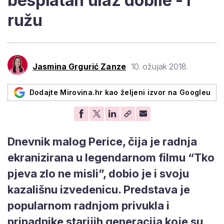
besplatan ulaz dobile - i
ružu
Jasmina Grgurić Zanze
10. ožujak 2018.
Dodajte Mirovina.hr kao željeni izvor na Googleu
Dnevnik malog Perice, čija je radnja
ekranizirana u legendarnom filmu “Tko
pjeva zlo ne misli”, dobio je i svoju
kazališnu izvedenicu. Predstava je
popularnom radnjom privukla i
pripadnike starijih generacija koje su