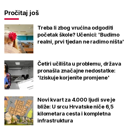
Pročitaj još
Treba li zbog vrućina odgoditi
početak škole? Učenici: 'Budimo
realni, prvi tjedan ne radimo ništa'
Četiri učilišta u problemu, država
pronašla značajne nedostatke:
'Iziskuje korjenite promjene'
Novi kvart za 4.000 ljudi sve je
bliže: U srcu Hrvatske niče 6,5
kilometara cesta i kompletna
infrastruktura