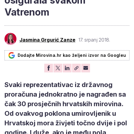
osigurala svakom
Vatrenom
Jasmina Grgurić Zanze
17. srpanj 2018.
Dodajte Mirovina.hr kao željeni izvor na Googleu
Svaki reprezentativac iz državnog
proračuna jednokratno je nagrađen sa
čak 30 prosječnih hrvatskih mirovina.
Od ovakvog poklona umirovljenik u
Hrvatskoj mora živjeti točno dvije i pol
godine. I duže, ako je među pola