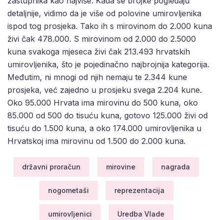
zastupnika kao najviše. Kada se brojke pogledaju
detaljnije, vidimo da je više od polovine umirovljenika
ispod tog prosjeka. Tako ih s mirovinom do 2.000 kuna
živi čak 478.000. S mirovinom od 2.000 do 2.5000
kuna svakoga mjeseca živi čak 213.493 hrvatskih
umirovljenika, što je pojedinačno najbrojnija kategorija.
Međutim, ni mnogi od njih nemaju te 2.344 kune
prosjeka, već zajedno u prosjeku svega 2.204 kune.
Oko 95.000 Hrvata ima mirovinu do 500 kuna, oko
85.000 od 500 do tisuću kuna, gotovo 125.000 živi od
tisuću do 1.500 kuna, a oko 174.000 umirovljenika u
Hrvatskoj ima mirovinu od 1.500 do 2.000 kuna.
državni proračun
mirovine
nagrada
nogometaši
reprezentacija
umirovljenici
Uredba Vlade