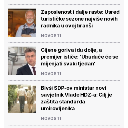
Zaposlenost i dalje raste: Usred
turističke sezone najviše novih
radnika u ovoj branši
NOVOSTI
Cijene goriva idu dolje, a
premijer ističe: 'Ubuduće će se
mijenjati svaki tjedan'
NOVOSTI
Bivši SDP-ov ministar novi
savjetnik Vlade HDZ-a: Cilj je
zaštita standarda
umirovljenika
NOVOSTI