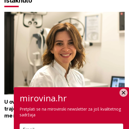
Istaknuto
mirovina.hr
U ovoj optici rade najdetaljniji pregled vida,
traje sat vremena: Bila sam na njemu, evo što
Pretplati se na mirovinski newsletter za još kvalitetnog
sadržaja
me naučio