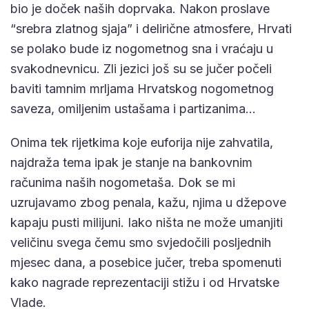
bio je doček naših doprvaka. Nakon proslave
“srebra zlatnog sjaja” i delirične atmosfere, Hrvati
se polako bude iz nogometnog sna i vraćaju u
svakodnevnicu. Zli jezici još su se jučer počeli
baviti tamnim mrljama Hrvatskog nogometnog
saveza, omiljenim ustašama i partizanima…
Onima tek rijetkima koje euforija nije zahvatila,
najdraža tema ipak je stanje na bankovnim
računima naših nogometaša. Dok se mi
uzrujavamo zbog penala, kažu, njima u džepove
kapaju pusti milijuni. Iako ništa ne može umanjiti
veličinu svega čemu smo svjedočili posljednih
mjesec dana, a posebice jučer, treba spomenuti
kako nagrade reprezentaciji stižu i od Hrvatske
Vlade.