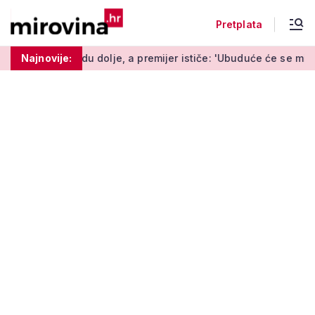
Pretplata
du dolje, a premijer ističe: 'Ubuduće će se mijenjati svaki tjeda
Najnovije: