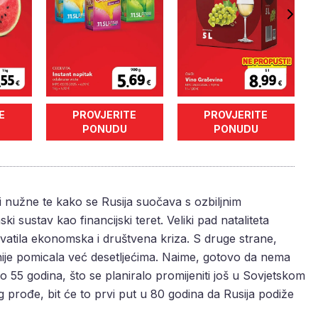
E
PROVJERITE
PROVJERITE
PONUDU
PONUDU
i nužne te kako se Rusija suočava s ozbiljnim
sustav kao financijski teret. Veliki pad nataliteta
hvatila ekonomska i društvena kriza. S druge strane,
nije pomicala već desetljećima. Naime, gotovo da nema
 55 godina, što se planiralo promijeniti još u Sovjetskom
og prođe, bit će to prvi put u 80 godina da Rusija podiže