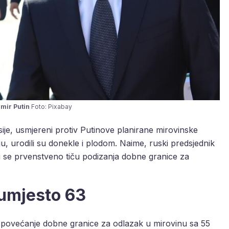
imir Putin
Foto: Pixabay
je, usmjereni protiv Putinove planirane mirovinske
ju, urodili su donekle i plodom. Naime, ruski predsjednik
i se prvenstveno tiču podizanja dobne granice za
 umjesto 63
o povećanje dobne granice za odlazak u mirovinu sa 55