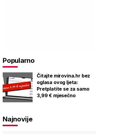
Popularno
Čitajte mirovina.hr bez
oglasa ovog ljeta:
Pretplatite se za samo
3,99 € mjesečno
Najnovije