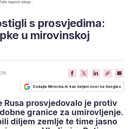
Rusi ipak nešto postigli s prosvjedima: Putin najavio ustupke u mirovinskoj reformi
stigli s prosvjedima:
upke u mirovinskoj
018.
Dodajte Mirovina.hr kao željeni izvor na Googleu
e Rusa prosvjedovalo je protiv
dobne granice za umirovljenje.
ili diljem zemlje te time jasno