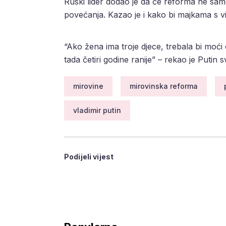
Ruski lider dodao je da će reforma ne sam
povećanja. Kazao je i kako bi majkama s vi
“Ako žena ima troje djece, trebala bi moći o
tada četiri godine ranije” – rekao je Putin s
mirovine
mirovinska reforma
vladimir putin
Podijeli vijest