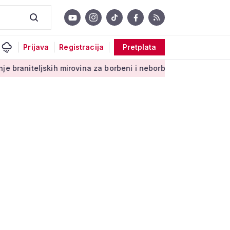
Prijava
Registracija
Pretplata
ih mirovina za borbeni i neborbeni sektor od početka 2027. go