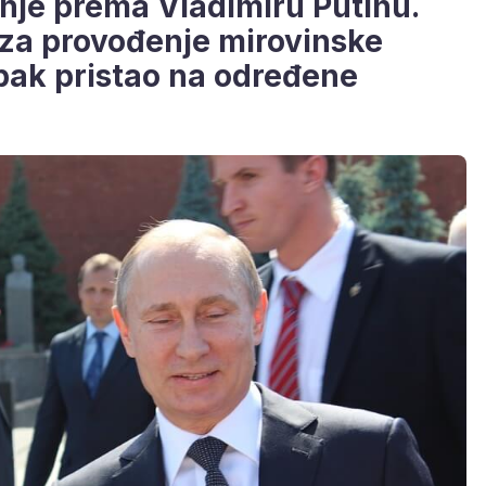
anje prema Vladimiru Putinu.
 za provođenje mirovinske
 ipak pristao na određene