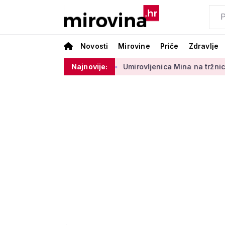
Novosti
Mirovine
Priče
Zdravlje
sektora 50 centi
Najnovije:
Umirovljenica Mina na tržnici prodaje 45 go