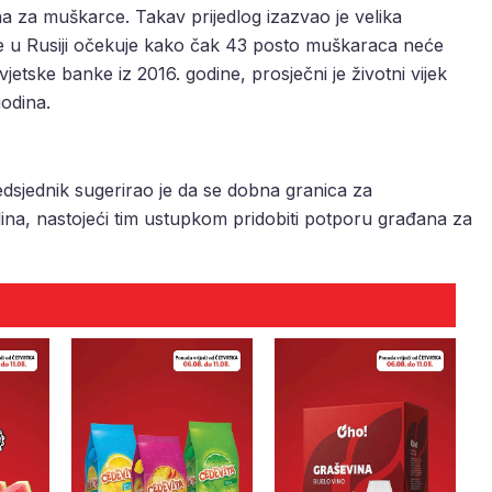
a za muškarce. Takav prijedlog izazvao je velika
 se u Rusiji očekuje kako čak 43 posto muškaraca neće
etske banke iz 2016. godine, prosječni je životni vijek
odina.
redsjednik sugerirao je da se dobna granica za
na, nastojeći tim ustupkom pridobiti potporu građana za