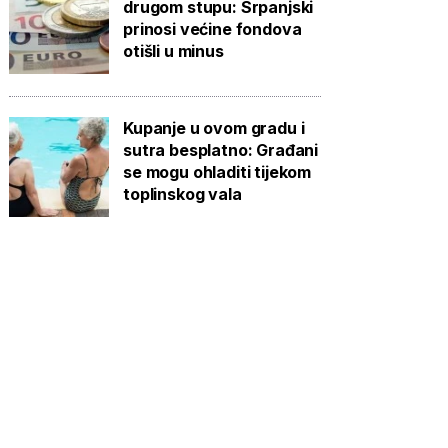
drugom stupu: Srpanjski
prinosi većine fondova
otišli u minus
Kupanje u ovom gradu i
sutra besplatno: Građani
se mogu ohladiti tijekom
toplinskog vala