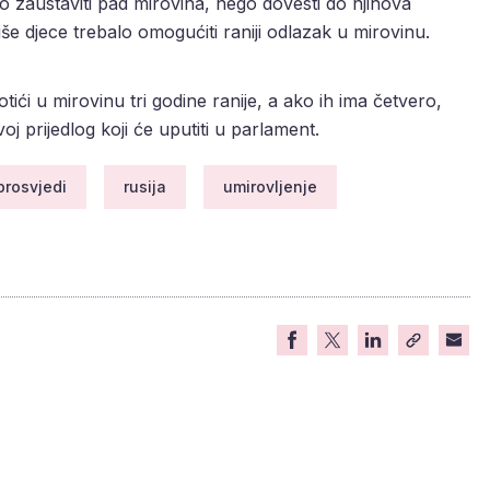
o zaustaviti pad mirovina, nego dovesti do njihova
še djece trebalo omogućiti raniji odlazak u mirovinu.
tići u mirovinu tri godine ranije, a ako ih ima četvero,
voj prijedlog koji će uputiti u parlament.
prosvjedi
rusija
umirovljenje