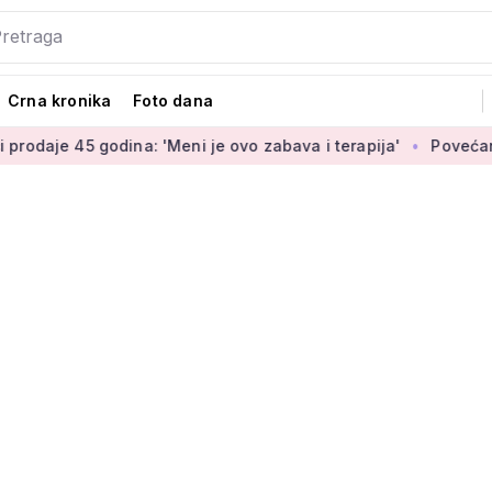
Crna kronika
Foto dana
dina: 'Meni je ovo zabava i terapija'
Povećanje braniteljsk