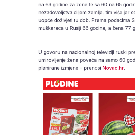
na 63 godine za žene te sa 60 na 65 godin
nezadovoljstva diljem zemlje, tim više jer
uopće doživjeti tu dob. Prema podacima Svj
muškaraca u Rusiji 66 godina, a žena 77 g
U govoru na nacionalnoj televiziji ruski p
umirovljenje žena poveća na samo 60 godi
planirane izmjene – prenosi
Novac.hr
.