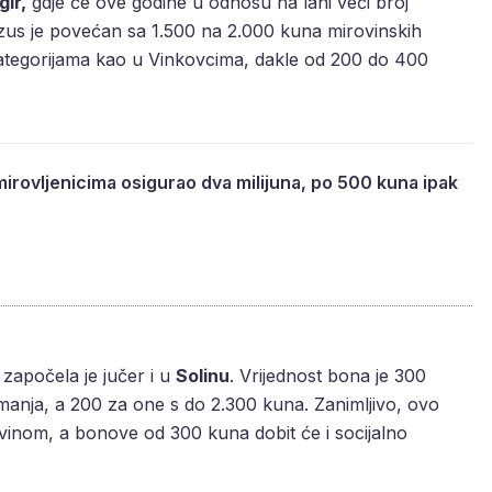
gir,
gdje će ove godine u odnosu na lani veći broj
nzus je povećan sa 1.500 na 2.000 kuna mirovinskih
kategorijama kao u Vinkovcima, dakle od 200 do 400
mirovljenicima osigurao dva milijuna, po 500 kuna ipak
započela je jučer i u
Solinu
. Vrijednost bona je 300
manja, a 200 za one s do 2.300 kuna. Zanimljivo, ovo
inom, a bonove od 300 kuna dobit će i socijalno