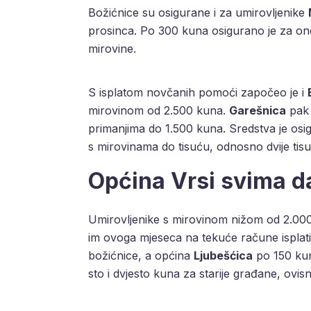
Božićnice su osigurane i za umirovljenike
prosinca. Po 300 kuna osigurano je za one
mirovine.
S isplatom novčanih pomoći započeo je i
mirovinom od 2.500 kuna.
Garešnica
pak 
primanjima do 1.500 kuna. Sredstva je osi
s mirovinama do tisuću, odnosno dvije tis
Općina Vrsi svima d
Umirovljenike s mirovinom nižom od 2.000
im ovoga mjeseca na tekuće račune isplat
božićnice, a općina
Ljubešćica
po 150 kun
sto i dvjesto kuna za starije građane, ovi