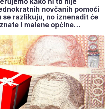
jerujemo kako ni to nije
jednokratnih novčanih pomoći
 se razlikuju, no iznenadit će
oznate i malene općine…