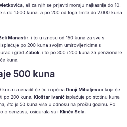
Metkovića
, ali za njih se prijaviti moraju najkasnije do 10.
 s do 1.500 kuna, a po 200 od toga limita do 2.000 kuna
Beli Manastir
, i to u iznosu od 150 kuna za sve s
isplaćuje po 200 kuna svojim umirovljenicima s
gurao i grad
Zabok
, i to po 300 i 200 kuna za penzionere
uće kuna.
aje 500 kuna
 kuna iznenadit će će i općina
Donji
Mihaljevac
koja će
iti po 200 kuna.
Kloštar Ivanić
isplaćuje po stotinu kuna
a, što je 50 kuna više u odnosu na prošlu godinu. Po
sno o cenzusu, osigurala su i
Klinča Sela.