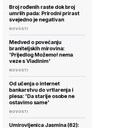
Broj rođenih raste dok broj
umrlih pada: Prirodni prirast
svejedno je negativan
NOVOSTI
Medved o povećanju
braniteljskih mirovina:
'Prijedlog Možemo! nema
veze s Vladinim'
NOVOSTI
Od učenja o internet
bankarstvu do vrtlarenja i
plesa: 'Da starije osobe ne
ostavimo same'
NOVOSTI
Umirovljenica Jasmina (62):