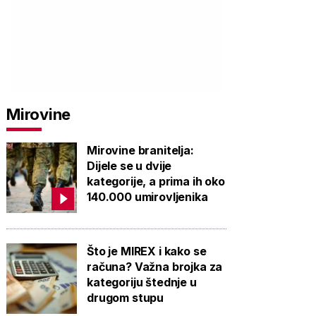
Mirovine
Mirovine branitelja:
Dijele se u dvije
kategorije, a prima ih oko
140.000 umirovljenika
Što je MIREX i kako se
računa? Važna brojka za
kategoriju štednje u
drugom stupu