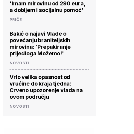
'Imam mirovinu od 290 eura,
a dobijem i socijalnu pomoć'
PRIČE
Bakić o najavi Vlade o
povećanju braniteljskih
mirovina: 'Prepakiranje
prijedloga Možemo!'
NOVOSTI
Vrlo velika opasnost od
vrućine do kraja tjedna:
Crveno upozorenje vlada na
ovom području
NOVOSTI