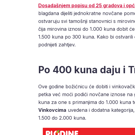
Dosadašnjem popisu od 25 gradova i opć
blagdana dijeliti jednokratne novčane pomo
ostvaruju svi tamošnji stanovnici s mirovi
čija mirovina iznosi do 1.000 kuna dobit 
1.500 kuna po 300 kuna. Kako bi ostvarili o
podnijeti zahtjev.
Po 400 kuna daju i Tr
Ove godine božićnicu će dobiti i vinkovački
petka već moći podići novčane iznose na g
kuna za one s primanjima do 1.000 kuna te
Vinkovcima
uvedena i dodatna kategorija
1.500 do 2.000 kuna.