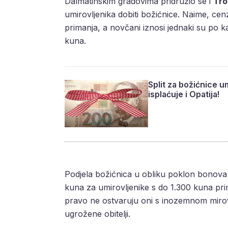
Dalmatinskim gradovima pridružio se i
Tro
umirovljenika dobiti božićnice. Naime, ce
primanja, a novčani iznosi jednaki su po 
kuna.
Split za božićnice u
isplaćuje i Opatija!
Podjela božićnica u obliku poklon bonova 
kuna za umirovljenike s do 1.300 kuna pri
pravo ne ostvaruju oni s inozemnom mirov
ugrožene obitelji.