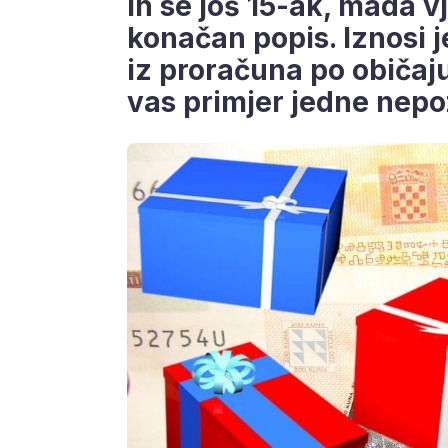
ih se još 15-ak, mada v
konačan popis. Iznosi 
iz proračuna po običaju
vas primjer jedne nep