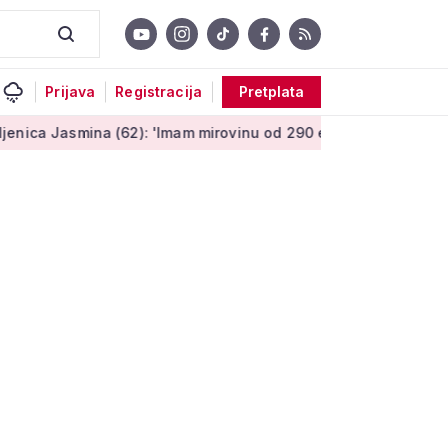
Prijava
Registracija
Pretplata
 (62): 'Imam mirovinu od 290 eura, a dobijem i socijalnu pomo