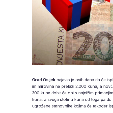
Grad Osijek
najavio je ovih dana da će ispl
im mirovina ne prelazi 2.000 kuna, a novča
300 kuna dobit će oni s najnižim primanji
kuna, a svega stotinu kuna od toga pa do 2
ugrožene stanovnike kojima će također ispl