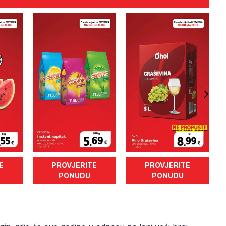
E
PROVJERITE
PROVJERITE
PONUDU
PONUDU