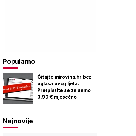
Popularno
Čitajte mirovina.hr bez
oglasa ovog ljeta:
Pretplatite se za samo
3,99 € mjesečno
Najnovije