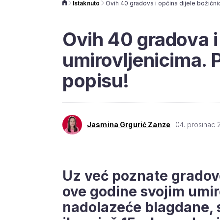
Istaknuto
Ovih 40 gradova i
umirovljenicima. Pr
popisu!
Jasmina Grgurić Zanze
04. prosinac 
Uz već poznate gradove 
ove godine svojim umiro
nadolazeće blagdane, s