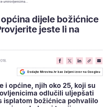
Ovih 40 gradova i općina dijele božićnice umirovljenicima. Provjerite jeste li na popisu!
 općina dijele božićnice
ovjerite jeste li na
2018.
Dodajte Mirovina.hr kao željeni izvor na Googleu
i općine, njih oko 25, koji su
vljenicima odlučili uljepšati
 isplatom božićnica pohvalilo