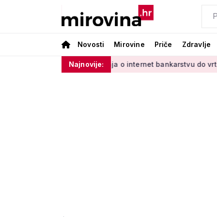
Novosti
Mirovine
Priče
Zdravlje
dinim'
Od učenja o internet bankarstvu do vrtlarenja i ples
Najnovije: