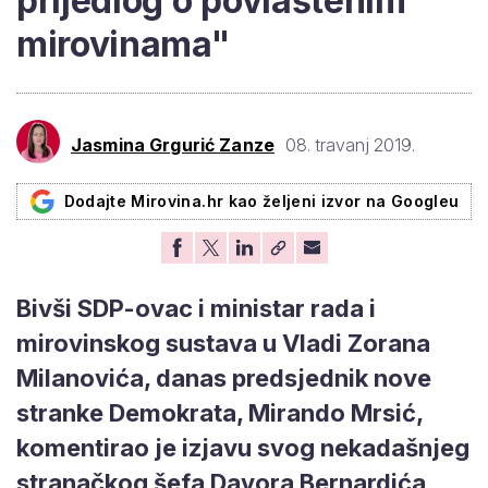
prijedlog o povlaštenim
mirovinama"
Jasmina Grgurić Zanze
08. travanj 2019.
Dodajte Mirovina.hr kao željeni izvor na Googleu
Bivši SDP-ovac i ministar rada i
mirovinskog sustava u Vladi Zorana
Milanovića, danas predsjednik nove
stranke Demokrata, Mirando Mrsić,
komentirao je izjavu svog nekadašnjeg
stranačkog šefa Davora Bernardića