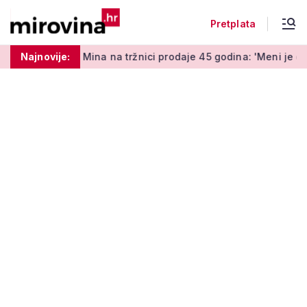
Pretplata
ina na tržnici prodaje 45 godina: 'Meni je ovo zabava i terapij
Najnovije: