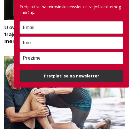
Pretplati se na mirovinski newsletter za još kvalitetnog
sadržaja
U ovoj optici rade najdetaljniji pregled vida,
traje sat vremena: Bila sam na njemu, evo što
me naučio
Pretplati se na newsletter