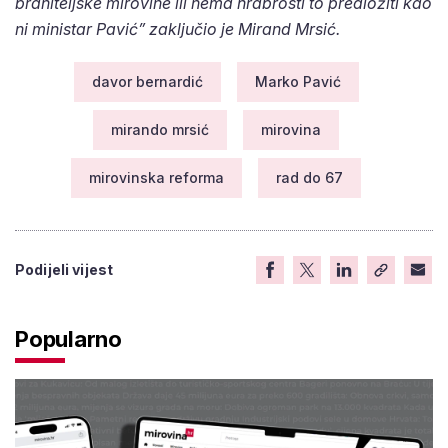
braniteljske mirovine ili nema hrabrosti to predložiti kao
ni ministar Pavić” zaključio je Mirand Mrsić.
davor bernardić
Marko Pavić
mirando mrsić
mirovina
mirovinska reforma
rad do 67
Podijeli vijest
Popularno