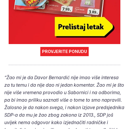
PROVJERITE PONUDU
“Žao mi je da Davor Bernardić nije imao više interesa
za tu temu i da nije dao ni jedan komentar. Žao mi je što
nije više vremena provodio u Sabornici i na odborima,
pa bi imao priliku saznati više o tome to smo napravili.
Žalosno je da nakon svega, i nakon izjave predsjednika
SDP-a da mu je žao zbog zakona iz 2013., SDP još
uvijek nema odgovor kako izjednačiti radničke i