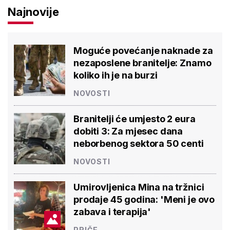
Najnovije
Moguće povećanje naknade za
nezaposlene branitelje: Znamo
koliko ih je na burzi
NOVOSTI
Branitelji će umjesto 2 eura
dobiti 3: Za mjesec dana
neborbenog sektora 50 centi
NOVOSTI
Umirovljenica Mina na tržnici
prodaje 45 godina: 'Meni je ovo
zabava i terapija'
PRIČE