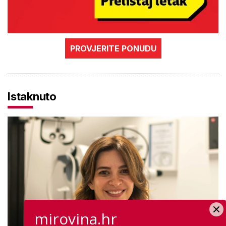
PROVJERITE PONUDU
Istaknuto
mirovina.hr