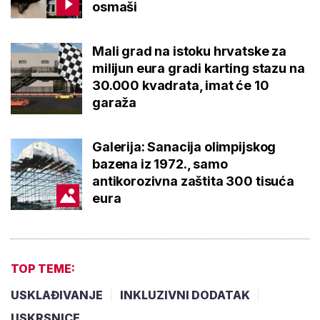
osmaši
Mali grad na istoku hrvatske za
milijun eura gradi karting stazu na
30.000 kvadrata, imat će 10
garaža
Galerija: Sanacija olimpijskog
bazena iz 1972., samo
antikorozivna zaštita 300 tisuća
eura
TOP TEME:
USKLAĐIVANJE
INKLUZIVNI DODATAK
USKRSNICE