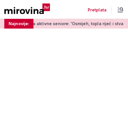
Pretplata
 aktivne seniore: 'Osmijeh, topla riječ i stvaranje novih uspom
Najnovije: