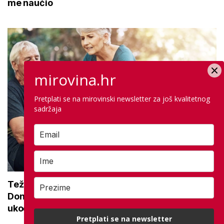
me naučio
mirovina.hr
Pretplati se na mirovinski newsletter za još kvalitetnog
sadržaja
Teže se krećete zbog bolnih zglobova?
Donosimo savjete za lakši pokret i ublažavanje
ukočenosti
Pretplati se na newsletter