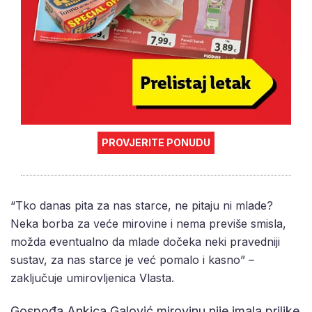
PROVJERITE PONUDU
“Tko danas pita za nas starce, ne pitaju ni mlade?
Neka borba za veće mirovine i nema previše smisla,
možda eventualno da mlade dočeka neki pravedniji
sustav, za nas starce je već pomalo i kasno” –
zaključuje umirovljenica Vlasta.
Gospođa Ankica Galović mirovinu nije imala prilike