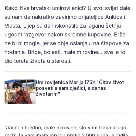
Kako žive hrvatski umirovljenici? U svoj svijet dale
su nam da nakratko zavirimo prijateljice Ankica i
Vlasta. Lijep su dan iskoristile za laganu šetnju i
ugodni razgovor nakon skromne kupovine. Brže
ne bi ni mogle, jer se obje oslanjaju na štapove za
hodanje. Brige, bolesti, male mirovine… sve je to
dio tereta života u starosti.
Umirovljenica Marija (75): "Čitav život
posvetila sam dječici, a danas
životarim"
“Jadno i bijedno, male mirovine, što vam treba drugo
reći? Ja vam imam mrvicu preko 2.000 kuna, a radila