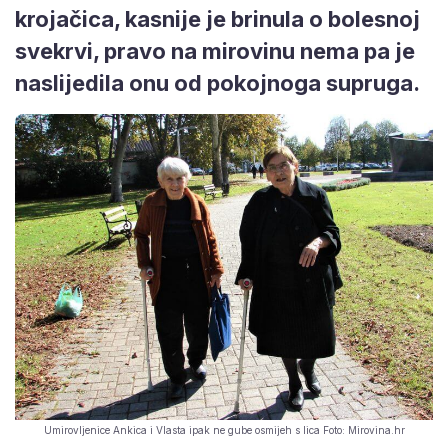
krojačica, kasnije je brinula o bolesnoj
svekrvi, pravo na mirovinu nema pa je
naslijedila onu od pokojnoga supruga.
Umirovljenice Ankica i Vlasta ipak ne gube osmijeh s lica Foto: Mirovina.hr