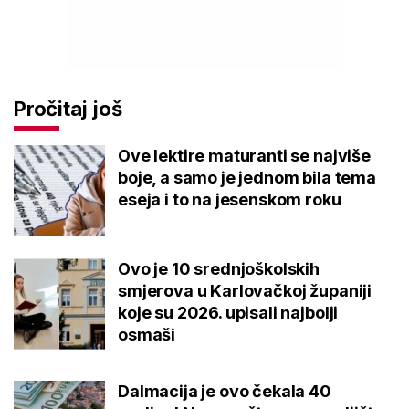
Pročitaj još
Ove lektire maturanti se najviše
boje, a samo je jednom bila tema
eseja i to na jesenskom roku
Ovo je 10 srednjoškolskih
smjerova u Karlovačkoj županiji
koje su 2026. upisali najbolji
osmaši
Dalmacija je ovo čekala 40