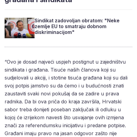
Sindikat zadovoljan obratom: "Neke
zemlje EU to smatraju dobnom
diskriminacijom"
“Ovo je dosad najveći uspjeh postignut u zajedništvu
sindikata i građana. Tisuće naših članova koji su
sudjelovali u akciji, i stotine tisuća građana koji su dali
svoj potpis jamstvo su da ćemo i u budućnosti znati
zaustaviti svaki novi pokušaj da se zadire u prava
radnika. Da bi ova priča do kraja završila, Hrvatski
sabor treba donijeti poseban zaključak ili odluku u
kojoj će izrijekom navesti što usvajanje ovih izmjena
znači za referendumsku inicijativu i predane potpise.
Građani imaju pravo na jasan odgovor zašto nije