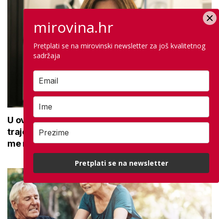
mirovina.hr
Pretplati se na mirovinski newsletter za još kvalitetnog
sadržaja
U ovoj optici rade najdetaljniji pregled vida,
traje sat vremena: Bila sam na njemu, evo što
me naučio
Pretplati se na newsletter