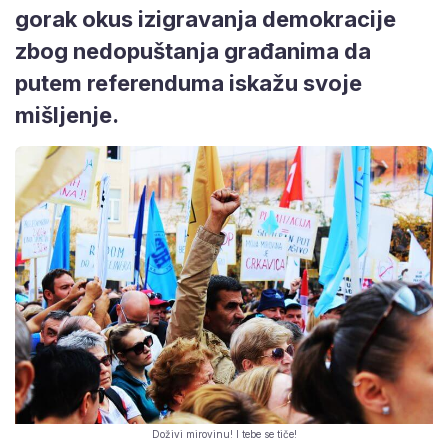
gorak okus izigravanja demokracije
zbog nedopuštanja građanima da
putem referenduma iskažu svoje
mišljenje.
Doživi mirovinu! I tebe se tiče!