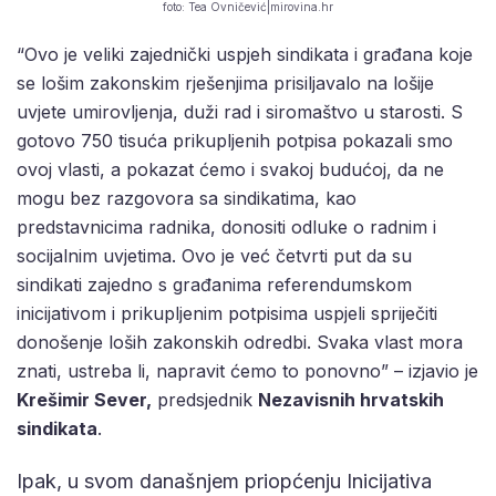
foto: Tea Ovničević|mirovina.hr
“Ovo je veliki zajednički uspjeh sindikata i građana koje
se lošim zakonskim rješenjima prisiljavalo na lošije
uvjete umirovljenja, duži rad i siromaštvo u starosti. S
gotovo 750 tisuća prikupljenih potpisa pokazali smo
ovoj vlasti, a pokazat ćemo i svakoj budućoj, da ne
mogu bez razgovora sa sindikatima, kao
predstavnicima radnika, donositi odluke o radnim i
socijalnim uvjetima. Ovo je već četvrti put da su
sindikati zajedno s građanima referendumskom
inicijativom i prikupljenim potpisima uspjeli spriječiti
donošenje loših zakonskih odredbi. Svaka vlast mora
znati, ustreba li, napravit ćemo to ponovno” – izjavio je
Krešimir Sever,
predsjednik
Nezavisnih hrvatskih
sindikata
.
Ipak, u svom današnjem priopćenju Inicijativa