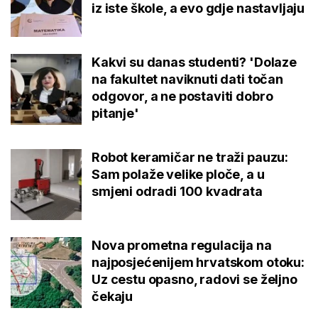
iz iste škole, a evo gdje nastavljaju
Kakvi su danas studenti? 'Dolaze
na fakultet naviknuti dati točan
odgovor, a ne postaviti dobro
pitanje'
Robot keramičar ne traži pauzu:
Sam polaže velike ploče, a u
smjeni odradi 100 kvadrata
Nova prometna regulacija na
najposjećenijem hrvatskom otoku:
Uz cestu opasno, radovi se željno
čekaju