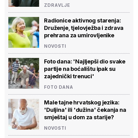
ZDRAVLJE
Radionice aktivnog starenja:
Druženje, tjelovježba i zdrava
prehrana za umirovljenike
NOVOSTI
Foto dana: 'Najljepši dio svake
partije na boćalištu ipak su
zajednički trenuci'
FOTO DANA
Male tajne hrvatskog jezika:
'Duljina' ili 'dužina' čekanja na
smještaj u dom za starije?
NOVOSTI