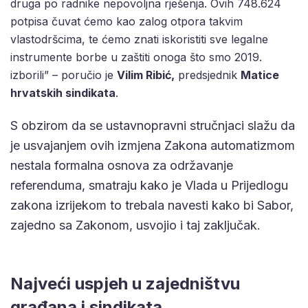
druga po radnike nepovoljna rješenja. Ovih 748.624
potpisa čuvat ćemo kao zalog otpora takvim
vlastodršcima, te ćemo znati iskoristiti sve legalne
instrumente borbe u zaštiti onoga što smo 2019.
izborili”
–
poručio je
Vilim Ribić,
predsjednik
Matice
hrvatskih sindikata
.
S obzirom da se ustavnopravni stručnjaci slažu da
je usvajanjem ovih izmjena Zakona automatizmom
nestala formalna osnova za održavanje
referenduma, smatraju kako je Vlada u Prijedlogu
zakona izrijekom to trebala navesti kako bi Sabor,
zajedno sa Zakonom, usvojio i taj zaključak.
Najveći uspjeh u zajedništvu
građana i sindikata