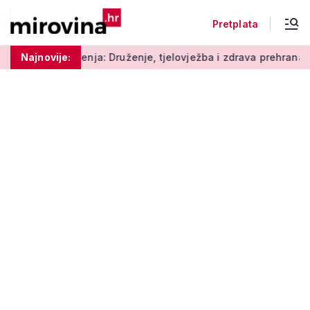
Pretplata
ja: Druženje, tjelovježba i zdrava prehrana za umirovljenike
Najnovije: