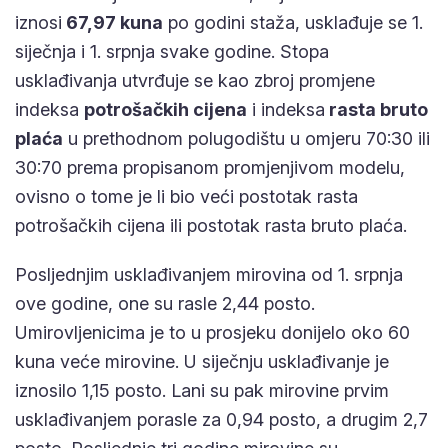
iznosi
67,97 kuna
po godini staža, usklađuje se 1.
siječnja i 1. srpnja svake godine. Stopa
usklađivanja utvrđuje se kao zbroj promjene
indeksa
potrošačkih cijena
i indeksa
rasta bruto
plaća
u prethodnom polugodištu u omjeru 70:30 ili
30:70 prema propisanom promjenjivom modelu,
ovisno o tome je li bio veći postotak rasta
potrošačkih cijena ili postotak rasta bruto plaća.
Posljednjim usklađivanjem mirovina od 1. srpnja
ove godine, one su rasle 2,44 posto.
Umirovljenicima je to u prosjeku donijelo oko 60
kuna veće mirovine. U siječnju usklađivanje je
iznosilo 1,15 posto. Lani su pak mirovine prvim
usklađivanjem porasle za 0,94 posto, a drugim 2,7