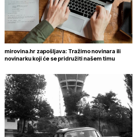
mirovina.hr zapošljava: Tražimo novinara ili
novinarku koji će se pridružiti našem timu