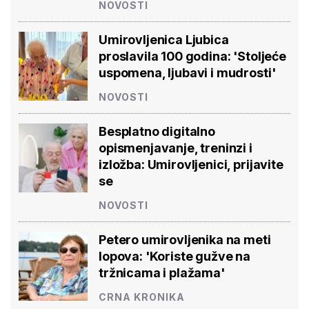
NOVOSTI
Umirovljenica Ljubica
proslavila 100 godina: 'Stoljeće
uspomena, ljubavi i mudrosti'
NOVOSTI
Besplatno digitalno
opismenjavanje, treninzi i
izložba: Umirovljenici, prijavite
se
NOVOSTI
Petero umirovljenika na meti
lopova: 'Koriste gužve na
tržnicama i plažama'
CRNA KRONIKA