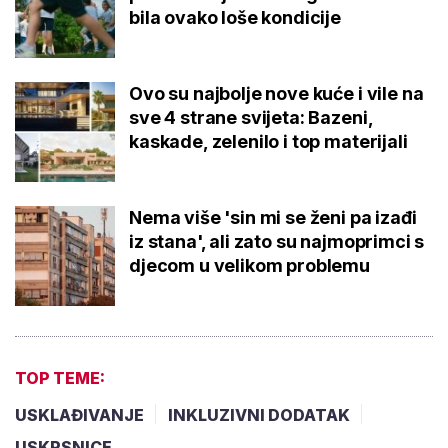
bila ovako loše kondicije
Ovo su najbolje nove kuće i vile na
sve 4 strane svijeta: Bazeni,
kaskade, zelenilo i top materijali
Nema više 'sin mi se ženi pa izađi
iz stana', ali zato su najmoprimci s
djecom u velikom problemu
TOP TEME:
USKLAĐIVANJE
INKLUZIVNI DODATAK
USKRSNICE