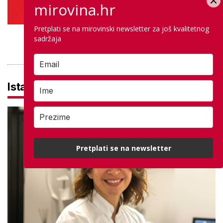
mirovina.hr
Pretplati se na mirovinski newsletter za još kvalitetnog
sadržaja
PROVJERITE PONUDU
Istaknuto
Pretplati se na newsletter