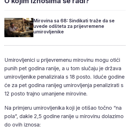
O kojim iznosima se radi?
Mirovina sa 68: Sindikati traže da se
uvede odšteta za prijevremene
umirovljenike
Umirovljenici u prijevremenu mirovinu mogu otići
punih pet godina ranije, a u tom slučaju je država
umirovljenike penalizirala s 18 posto. Iduće godine
će za pet godina ranijeg umirovljenja penalizirati s
12 posto trajno umanjene mirovine.
Na primjeru umirovljenika koji je otišao točno “na
pola”, dakle 2,5 godine ranije u mirovinu dolazimo
do ovih iznosa: