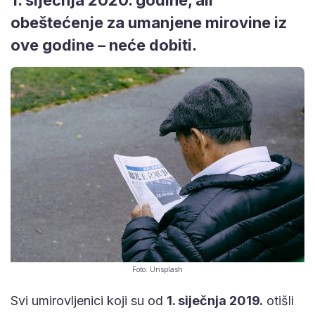
obeštećenje za umanjene mirovine iz
ove godine – neće dobiti.
Foto: Unsplash
Svi umirovljenici koji su od
1. siječnja 2019.
otišli