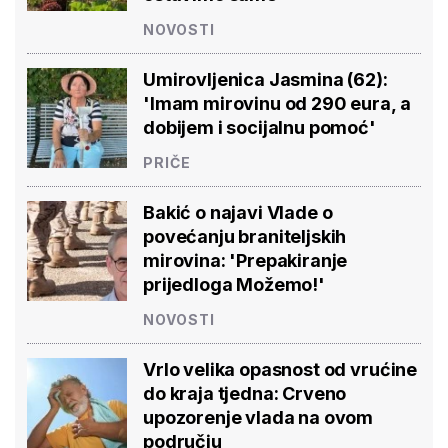
NOVOSTI
Umirovljenica Jasmina (62):
'Imam mirovinu od 290 eura, a
dobijem i socijalnu pomoć'
PRIČE
Bakić o najavi Vlade o
povećanju braniteljskih
mirovina: 'Prepakiranje
prijedloga Možemo!'
NOVOSTI
Vrlo velika opasnost od vrućine
do kraja tjedna: Crveno
upozorenje vlada na ovom
području