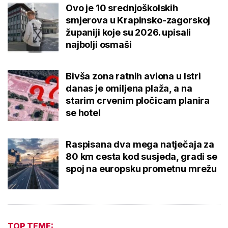
Ovo je 10 srednjoškolskih
smjerova u Krapinsko-zagorskoj
županiji koje su 2026. upisali
najbolji osmaši
Bivša zona ratnih aviona u Istri
danas je omiljena plaža, a na
starim crvenim pločicam planira
se hotel
Raspisana dva mega natječaja za
80 km cesta kod susjeda, gradi se
spoj na europsku prometnu mrežu
TOP TEME: