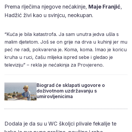
Prema riječima njegove nećakinje,
Maje Franjić
,
Hadžić živi kao u svinjcu, neokupan.
“Kuća je bila katastrofa. Ja sam unutra jedva ušla s
malim djetetom. Još se on grije na drva u kuhinji jer mu
peć ne radi, pokvarena je. Koma, koma. Imao je koricu
kruha u ruci, čašu mlijeka ispred sebe i gledao je
televiziju” – rekla je nećakinja za Provjereno.
Biograd će sklapati ugovore o
doživotnom uzdržavanju s
umirovljenicima
Dodala je da su u WC školjci plivale fekalije te