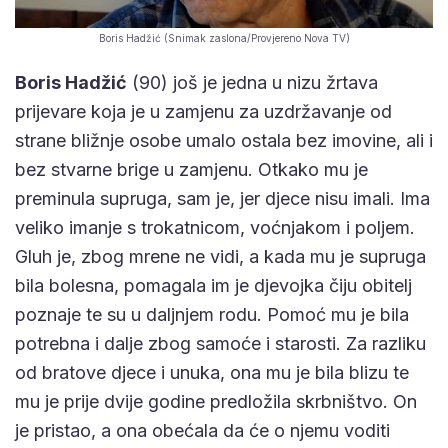
Boris Hadžić (Snimak zaslona/Provjereno Nova TV)
Boris Hadžić
(90) još je jedna u nizu žrtava
prijevare koja je u zamjenu za uzdržavanje od
strane bližnje osobe umalo ostala bez imovine, ali i
bez stvarne brige u zamjenu. Otkako mu je
preminula supruga, sam je, jer djece nisu imali. Ima
veliko imanje s trokatnicom, voćnjakom i poljem.
Gluh je, zbog mrene ne vidi, a kada mu je supruga
bila bolesna, pomagala im je djevojka čiju obitelj
poznaje te su u daljnjem rodu. Pomoć mu je bila
potrebna i dalje zbog samoće i starosti. Za razliku
od bratove djece i unuka, ona mu je bila blizu te
mu je prije dvije godine predložila skrbništvo. On
je pristao, a ona obećala da će o njemu voditi