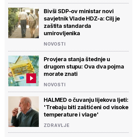
Bivši SDP-ov ministar novi
savjetnik Vlade HDZ-a: Cilj je
zaštita standarda
umirovljenika
NOVOSTI
Provjera stanja štednje u
drugom stupu: Ova dva pojma
morate znati
NOVOSTI
HALMED o čuvanju lijekova ljeti:
'Trebaju biti zaštićeni od visoke
temperature i vlage'
ZDRAVLJE