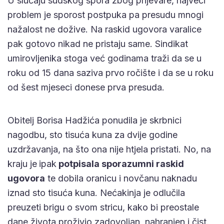
U slučaju sudskog spora zbog prijevare, najveći
problem je sporost postpuka pa presudu mnogi
nažalost ne dožive. Na raskid ugovora varalice
pak gotovo nikad ne pristaju same. Sindikat
umirovljenika stoga već godinama traži da se u
roku od 15 dana saziva prvo ročište i da se u roku
od šest mjeseci donese prva presuda.
Obitelj Borisa Hadžića ponudila je skrbnici
nagodbu, sto tisuća kuna za dvije godine
uzdržavanja, na što ona nije htjela pristati. No, na
kraju je
ipak
potpisala sporazumni raskid
ugovora
te dobila oranicu i novčanu naknadu
iznad sto tisuća kuna. Nećakinja je odlučila
preuzeti brigu o svom stricu, kako bi preostale
dane života proživio zadovoljan, nahranjen i čist.