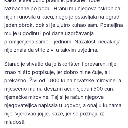
kako je sve puno prašine, paučine i robe
razbacane po podu. Hranu mu njegova “skrbnica”
nije ni unosila u kuću, nego je ostavljala na ogradi
jedan obrok, dok si je ujutro kuhao sam. Posteljina
mu je u godinu i pol dana uzdržavanja
promijenjena samo – jednom. Nažalost, nećakinja
nije znala da stric živi u takvim uvjetima.
Starac je shvatio da je iskorišten i prevaren, nije
znao ni što potpisuje, jer dobro ni ne čuje, ali
prekasno. Živi od 1.800 kuna hrvatske mirovine, a
mjesečno mu na devizni račun sjeda i 500 eura
njemačke mirovine. Taj si je račun njegova
njegovateljica napisala u ugovor, a onaj u kunama
nije. Vjerovao joj je, kaže, jer se poznaju iz
mladosti.