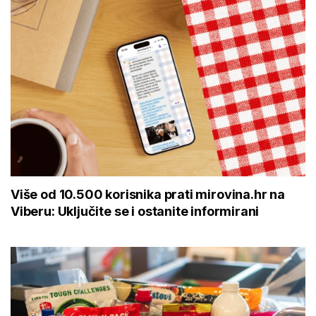
Više od 10.500 korisnika prati mirovina.hr na
Viberu: Uključite se i ostanite informirani