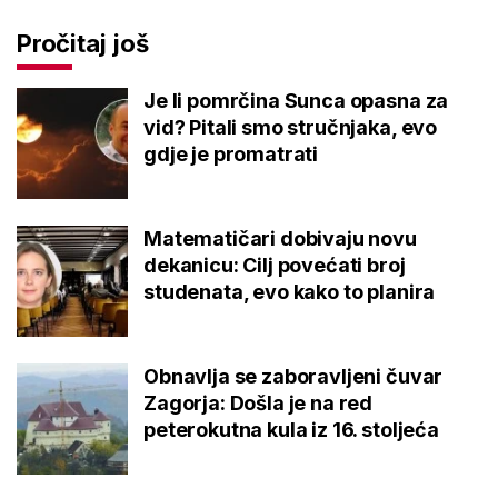
Pročitaj još
Je li pomrčina Sunca opasna za
vid? Pitali smo stručnjaka, evo
gdje je promatrati
Matematičari dobivaju novu
dekanicu: Cilj povećati broj
studenata, evo kako to planira
Obnavlja se zaboravljeni čuvar
Zagorja: Došla je na red
peterokutna kula iz 16. stoljeća