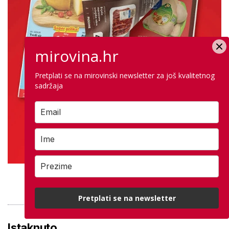
mirovina.hr
Pretplati se na mirovinski newsletter za još kvalitetnog
sadržaja
PROVJERITE PONUDU
Pretplati se na newsletter
Istaknuto