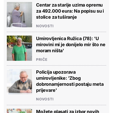
Centar za starije uzima opremu
za 492.000 eura: Na popisu su i
stolice za tuširanje
NOVOSTI
Umirovljenica Ružica (78): 'U
mirovini mi je donijelo mir što ne
moram ništa'
PRIČE
Policija upozorava
umirovljenike: 'Zbog
dobronamjernosti postaju meta
prijevare'
NOVOSTI
Možete glasati za izbor novih