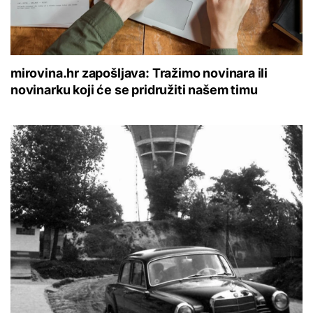
mirovina.hr zapošljava: Tražimo novinara ili
novinarku koji će se pridružiti našem timu