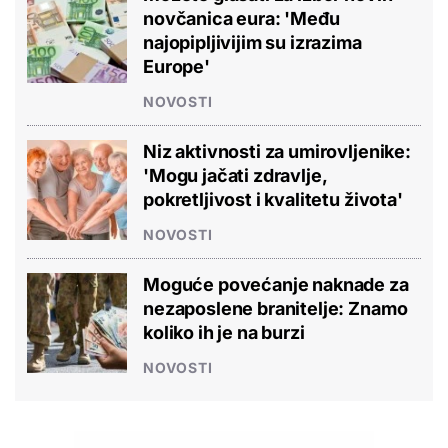
novčanica eura: 'Među
najopipljivijim su izrazima
Europe'
NOVOSTI
Niz aktivnosti za umirovljenike:
'Mogu jačati zdravlje,
pokretljivost i kvalitetu života'
NOVOSTI
Moguće povećanje naknade za
nezaposlene branitelje: Znamo
koliko ih je na burzi
NOVOSTI