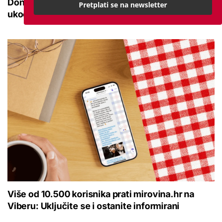
Donosimo savjete za lakši pokret i ublažavanje
Pretplati se na newsletter
ukočenosti
Više od 10.500 korisnika prati mirovina.hr na
Viberu: Uključite se i ostanite informirani