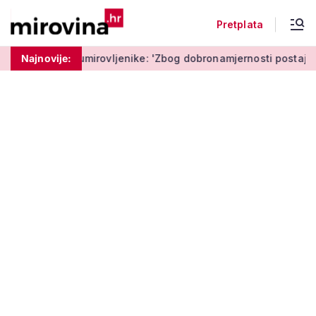
Pretplata
mirovljenike: 'Zbog dobronamjernosti postaju meta prijevare'
Najnovije: