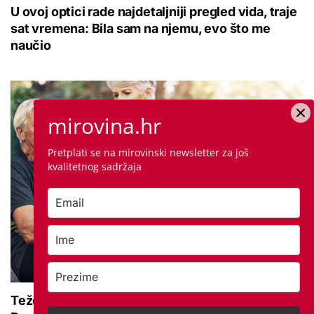
U ovoj optici rade najdetaljniji pregled vida, traje
sat vremena: Bila sam na njemu, evo što me
naučio
mirovina.hr
Pretplati se na mirovinski newsletter za još
kvalitetnog sadržaja
Teže se krećete zbog bolnih zglobova?