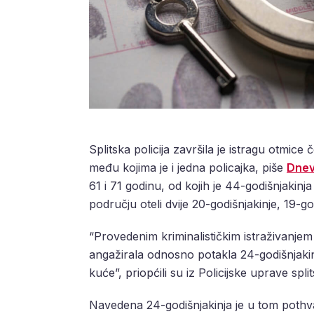
Splitska policija završila je istragu otmic
među kojima je i jedna policajka, piše
Dnev
61 i 71 godinu, od kojih je 44-godišnjakinja
području oteli dvije 20-godišnjakinje, 19-go
“Provedenim kriminalističkim istraživanjem 
angažirala odnosno potakla 24-godišnjakin
kuće”, priopćili su iz Policijske uprave spl
Navedena 24-godišnjakinja je u tom pothv