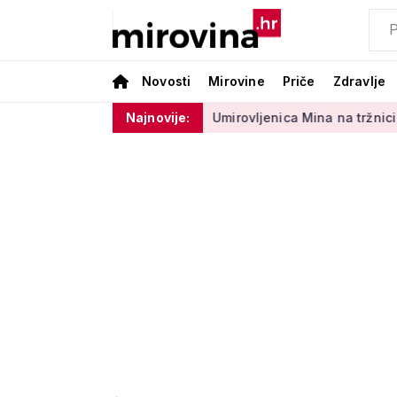
Novosti
Mirovine
Priče
Zdravlje
sektora 50 centi
Umirovljenica Mina na tržnici prodaje 45 go
Najnovije: