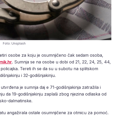
Foto: Unsplash
e četiri osobe za koju je osumnjičeno čak sedam osoba,
nik.hr
. Sumnja se na osobe u dobi od 21, 22, 24, 25, 44,
 policajka. Tereti ih se da su u subotu na splitskom
dišnjakinju i 32-godišnjakinju.
utvrđena je sumnja daj e 71-godišnjakinja zatražila i
ju da 19-godišnjakinju zaplaši zbog njezina odlaska od
itsko-dalmatinske.
atu angažirala ostale osumnjičene za otmicu za pomoć.