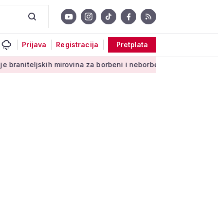
Prijava
Registracija
Pretplata
h mirovina za borbeni i neborbeni sektor od početka 2027. god