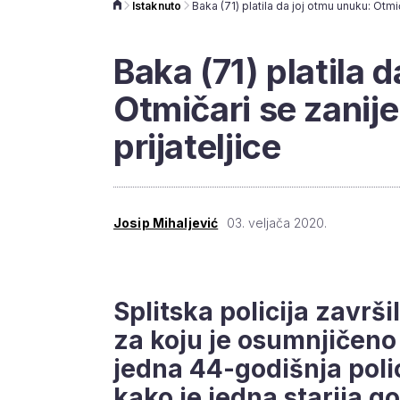
Istaknuto
Baka (71) platila 
Otmičari se zanijel
prijateljice
Josip Mihaljević
03. veljača 2020.
Splitska policija završi
za koju je osumnjičeno
jedna 44-godišnja poli
kako je jedna starija g