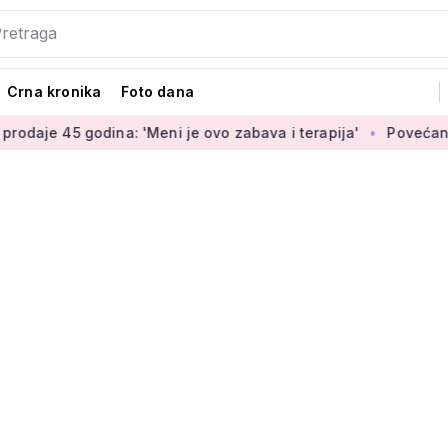
Crna kronika
Foto dana
dina: 'Meni je ovo zabava i terapija'
Povećanje braniteljski