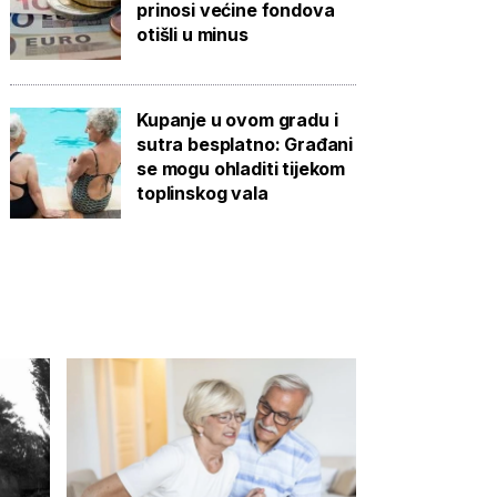
prinosi većine fondova
otišli u minus
Kupanje u ovom gradu i
sutra besplatno: Građani
se mogu ohladiti tijekom
toplinskog vala