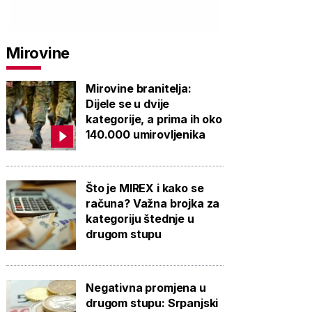
Mirovine
Mirovine branitelja:
Dijele se u dvije
kategorije, a prima ih oko
140.000 umirovljenika
Što je MIREX i kako se
računa? Važna brojka za
kategoriju štednje u
drugom stupu
Negativna promjena u
drugom stupu: Srpanjski