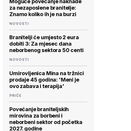
Moguće povećanje naknade
za nezaposlene branitelje:
Znamo koliko ih je na burzi
NOVOSTI
Branitelji će umjesto 2 eura
dobiti 3: Za mjesec dana
neborbenog sektora 50 centi
NOVOSTI
Umirovljenica Mina na tržnici
prodaje 45 godina: 'Meni je
ovo zabava i terapija'
PRIČE
Povećanje braniteljskih
mirovina za borbeni i
neborbeni sektor od početka
2027. godine