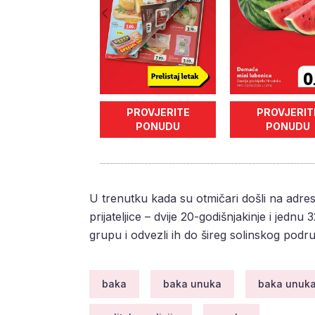
PROVJERITE
PROVJERIT
PONUDU
PONUDU
U trenutku kada su otmičari došli na adresu
prijateljice – dvije 20-godišnjakinje i jednu 
grupu i odvezli ih do šireg solinskog podru
baka
baka unuka
baka unuka