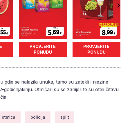
E
PROVJERITE
PROVJERITE
PONUDU
PONUDU
 gdje se nalazila unuka, tamo su zatekli i njezine
32-godišnjakinju. Otmičari su se zanijeli te su oteli čitavu
čja.
 otmica
policija
split