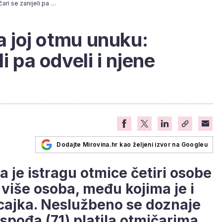
Baka (71) platila da joj otmu unuku: Otmičari se zanijeli pa odveli i njene prijateljice
da joj otmu unuku:
i pa odveli i njene
Dodajte Mirovina.hr kao željeni izvor na Googleu
la je istragu otmice četiri osobe
 više osoba, među kojima je i
cajka. Neslužbeno se doznaje
ospođa (71) platila otmičarima