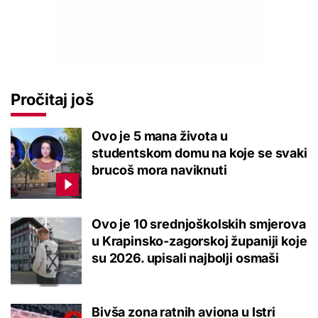
Pročitaj još
Ovo je 5 mana života u
studentskom domu na koje se svaki
brucoš mora naviknuti
Ovo je 10 srednjoškolskih smjerova
u Krapinsko-zagorskoj županiji koje
su 2026. upisali najbolji osmaši
Bivša zona ratnih aviona u Istri