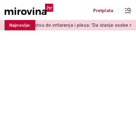
Pretplata
do vrtlarenja i plesa: 'Da starije osobe ne ostavimo same'
Najnovije: