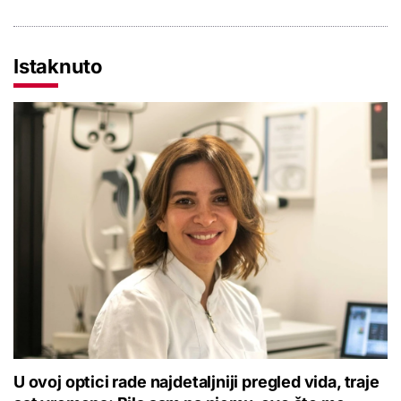
Istaknuto
U ovoj optici rade najdetaljniji pregled vida, traje