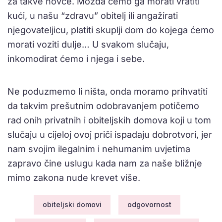
za takve novce. Možda ćemo ga morati vratiti
kući, u našu “zdravu” obitelj ili angažirati
njegovateljicu, platiti skuplji dom do kojega ćemo
morati voziti dulje… U svakom slučaju,
inkomodirat ćemo i njega i sebe.
Ne poduzmemo li ništa, onda moramo prihvatiti
da takvim prešutnim odobravanjem potičemo
rad onih privatnih i obiteljskih domova koji u tom
slučaju u cijeloj ovoj priči ispadaju dobrotvori, jer
nam svojim ilegalnim i nehumanim uvjetima
zapravo čine uslugu kada nam za naše bližnje
mimo zakona nude krevet više.
obiteljski domovi
odgovornost