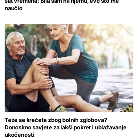
sat vremena: Bila sam na njemu, evo što me
naučio
Teže se krećete zbog bolnih zglobova?
Donosimo savjete za lakši pokret i ublažavanje
ukočenosti