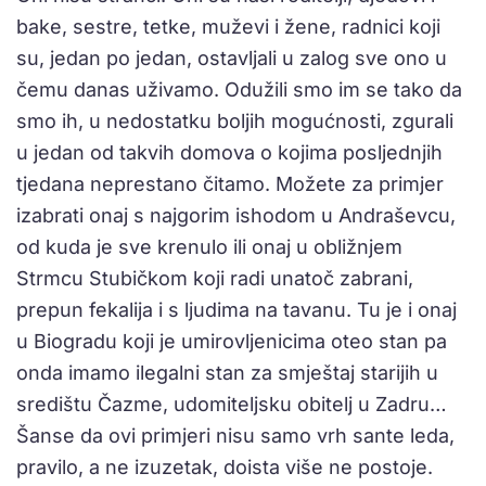
bake, sestre, tetke, muževi i žene, radnici koji
su, jedan po jedan, ostavljali u zalog sve ono u
čemu danas uživamo. Odužili smo im se tako da
smo ih, u nedostatku boljih mogućnosti, zgurali
u jedan od takvih domova o kojima posljednjih
tjedana neprestano čitamo. Možete za primjer
izabrati onaj s najgorim ishodom u Andraševcu,
od kuda je sve krenulo ili onaj u obližnjem
Strmcu Stubičkom koji radi unatoč zabrani,
prepun fekalija i s ljudima na tavanu. Tu je i onaj
u Biogradu koji je umirovljenicima oteo stan pa
onda imamo ilegalni stan za smještaj starijih u
središtu Čazme, udomiteljsku obitelj u Zadru…
Šanse da ovi primjeri nisu samo vrh sante leda,
pravilo, a ne izuzetak, doista više ne postoje.