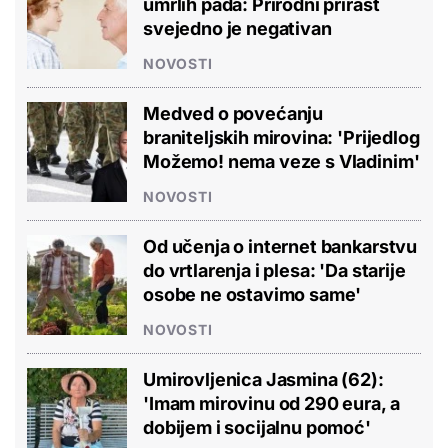
umrlih pada: Prirodni prirast
svejedno je negativan
NOVOSTI
Medved o povećanju
braniteljskih mirovina: 'Prijedlog
Možemo! nema veze s Vladinim'
NOVOSTI
Od učenja o internet bankarstvu
do vrtlarenja i plesa: 'Da starije
osobe ne ostavimo same'
NOVOSTI
Umirovljenica Jasmina (62):
'Imam mirovinu od 290 eura, a
dobijem i socijalnu pomoć'