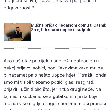
mogućnost. No, lišava li ih takva pat pozicija
odgovornosti?
Mučna priča o ilegalnom domu u Čazmi:
Za njih ti starci uopće nisu ljudi
Ako naš otac po cijele dane leži neuhranjen u
nekoj prljavoj sobici, pod lijekovima kako mu ne
bi napamet palo nešto uopće htjeti ili tražiti, onda
smo mi ti koji trebamo podići glas, reagirati,
prijaviti, učiniti bilo što, jer nitko drugi neće. Na
taj način kockamo se s gubitkom mjesta koje
možda više nigdje drugdje nećemo moći pronaći