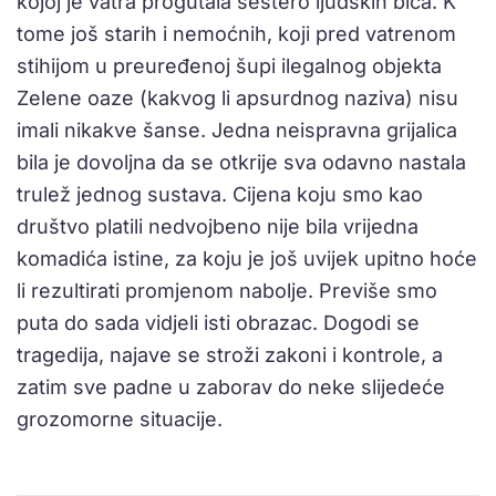
kojoj je vatra progutala šestero ljudskih bića. K
tome još starih i nemoćnih, koji pred vatrenom
stihijom u preuređenoj šupi ilegalnog objekta
Zelene oaze (kakvog li apsurdnog naziva) nisu
imali nikakve šanse. Jedna neispravna grijalica
bila je dovoljna da se otkrije sva odavno nastala
trulež jednog sustava. Cijena koju smo kao
društvo platili nedvojbeno nije bila vrijedna
komadića istine, za koju je još uvijek upitno hoće
li rezultirati promjenom nabolje. Previše smo
puta do sada vidjeli isti obrazac. Dogodi se
tragedija, najave se stroži zakoni i kontrole, a
zatim sve padne u zaborav do neke slijedeće
grozomorne situacije.