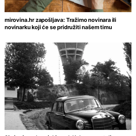
mirovina.hr zapošljava: Tražimo novinara ili
novinarku koji će se pridružiti našem timu