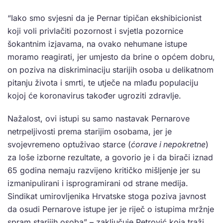
“Iako smo svjesni da je Pernar tipičan ekshibicionist
koji voli privlačiti pozornost i svjetla pozornice
šokantnim izjavama, na ovako nehumane istupe
moramo reagirati, jer umjesto da brine o općem dobru,
on poziva na diskriminaciju starijih osoba u delikatnom
pitanju života i smrti, te utječe na mlađu populaciju
kojoj će koronavirus također ugroziti zdravlje.
Nažalost, ovi istupi su samo nastavak Pernarove
netrpeljivosti prema starijim osobama, jer je
svojevremeno optuživao starce (
ćorave i nepokretne
)
za loše izborne rezultate, a govorio je i da birači iznad
65 godina nemaju razvijeno kritičko mišljenje jer su
izmanipulirani i isprogramirani od strane medija.
Sindikat umirovljenika Hrvatske stoga poziva javnost
da osudi Pernarove istupe jer je riječ o istupima mržnje
spram starijih osoba” – zaključuje Petrović koja traži