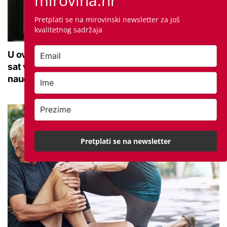
mirovina.hr
Pretplati se na mirovinski newsletter za još
kvalitetnog sadržaja
U ovoj optici rade najdetaljniji pregled vida, traje
sat vremena: Bila sam na njemu, evo što me
naučio
Pretplati se na newsletter