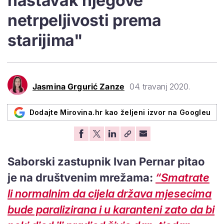
nastavak njegove
netrpeljivosti prema
starijima"
Jasmina Grgurić Zanze
04. travanj 2020.
Dodajte Mirovina.hr kao željeni izvor na Googleu
Saborski zastupnik
Ivan Pernar
pitao
je na društvenim mrežama:
“Smatrate
li normalnim da cijela država mjesecima
bude paralizirana i u karanteni zato da bi