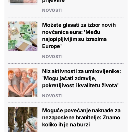
NOVOSTI
Možete glasati za izbor novih
novčanica eura: 'Među
najopipljivijim su izrazima
Europe'
NOVOSTI
Niz aktivnosti za umirovljenike:
'Mogu jačati zdravlje,
pokretljivost i kvalitetu života'
NOVOSTI
Moguće povećanje naknade za
nezaposlene branitelje: Znamo
koliko ih je na burzi