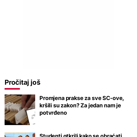
Pročitaj još
Promjena prakse za sve SC-ove,
kršili su zakon? Za jedan nam je
potvrđeno
Studenti otkrili kako se obraćati