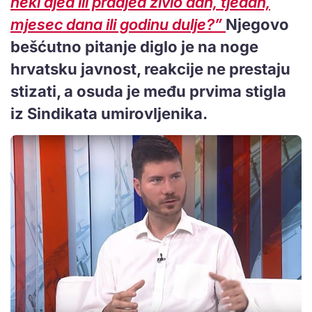
neki djed ili pradjed živio dan, tjedan,
mjesec dana ili godinu dulje?”
Njegovo
bešćutno pitanje diglo je na noge
hrvatsku javnost, reakcije ne prestaju
stizati, a osuda je među prvima stigla
iz Sindikata umirovljenika.