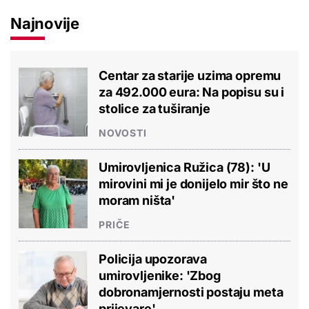
Najnovije
Centar za starije uzima opremu
za 492.000 eura: Na popisu su i
stolice za tuširanje
NOVOSTI
Umirovljenica Ružica (78): 'U
mirovini mi je donijelo mir što ne
moram ništa'
PRIČE
Policija upozorava
umirovljenike: 'Zbog
dobronamjernosti postaju meta
prijevare'