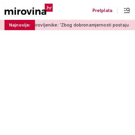
Pretplata
ovljenike: 'Zbog dobronamjernosti postaju meta prijevare'
Najnovije: