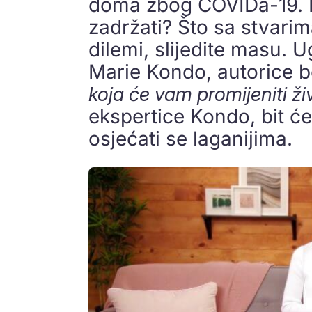
doma zbog COVIDa-19. 
zadržati? Što sa stvarim
dilemi, slijedite masu.
Marie Kondo, autorice 
koja će vam promijeniti ži
ekspertice Kondo, bit će
osjećati se laganijima.