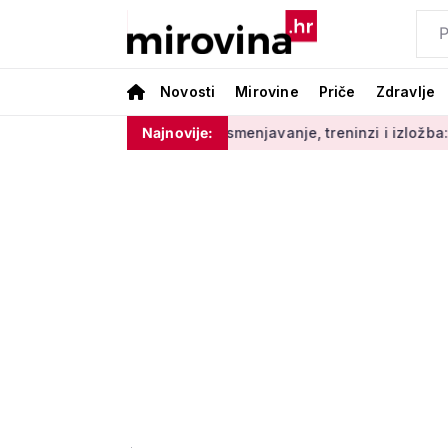
Novosti
Mirovine
Priče
Zdravlje
atno digitalno opismenjavanje, treninzi i izložba: Umirovljenici,
Najnovije: