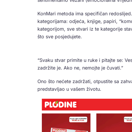
sentimentalno vezani (emocionalna vrijedn
KonMari metoda ima specifičan redoslijed
kategorijama: odjeća, knjige, papiri, “ko
kategorijom
, sve stvari iz te kategorije st
što sve posjedujete.
“Svaku stvar primite u ruke i pitajte se: Ves
zadržite je. Ako ne, nemojte je čuvati.”
Ono što nećete zadržati, otpustite sa zahv
predstavljao u vašem životu.