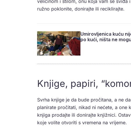
veličinom i stilom, onu koja vam se sviđa i
ružno poklonite, donirajte ili reciklirajte.
Umirovljenica kuću nij
po kući, ništa ne mogu
Knjige, papiri, “komo
Svrha knjige je da bude pročitana, a ne da
planirate pročitati, nikad ni nećete, a one 
knjiga prodajte ili donirajte knjižnici. Ost
koje volite otvoriti s vremena na vrijeme.