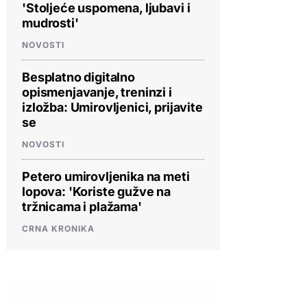
'Stoljeće uspomena, ljubavi i
mudrosti'
NOVOSTI
Besplatno digitalno
opismenjavanje, treninzi i
izložba: Umirovljenici, prijavite
se
NOVOSTI
Petero umirovljenika na meti
lopova: 'Koriste gužve na
tržnicama i plažama'
CRNA KRONIKA