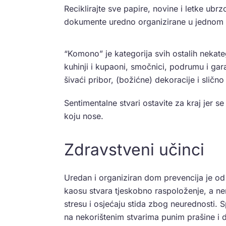
Reciklirajte sve papire, novine i letke ubr
dokumente uredno organizirane u jednom r
“Komono” je kategorija svih ostalih nekate
kuhinji i kupaoni, smočnici, podrumu i gara
šivaći pribor, (božićne) dekoracije i slično
Sentimentalne stvari ostavite za kraj jer s
koju nose.
Zdravstveni učinci
Uredan i organiziran dom prevencija je od
kaosu stvara tjeskobno raspoloženje, a nem
stresu i osjećaju stida zbog neurednosti.
na nekorištenim stvarima punim prašine i 