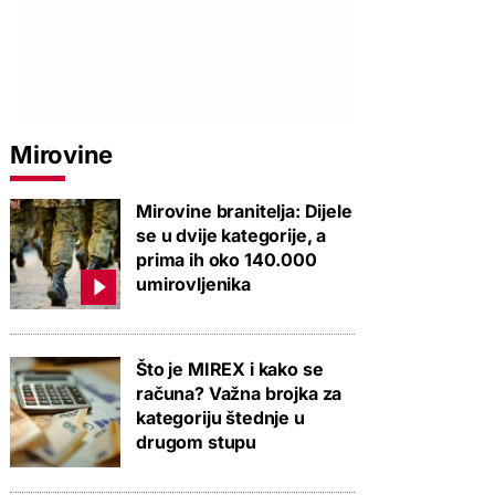
Mirovine
Mirovine branitelja: Dijele
se u dvije kategorije, a
prima ih oko 140.000
umirovljenika
Što je MIREX i kako se
računa? Važna brojka za
kategoriju štednje u
drugom stupu