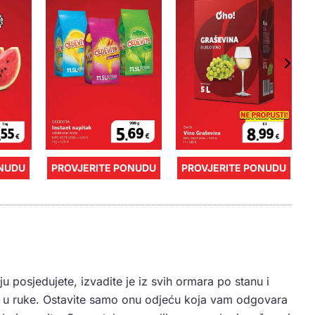
ONUDU
PROVJERITE PONUDU
PROVJERITE PONUDU
ju posjedujete, izvadite je iz svih ormara po stanu i
e u ruke. Ostavite samo onu odjeću koja vam odgovara