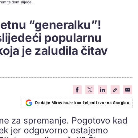
Vrijeme je za proljetnu “generalku”! Pospremite dom slijedeći popularnu KonMari metodu koja je zaludila čitav svijet
ljetnu “generalku”!
lijedeći popularnu
ja je zaludila čitav
Dodajte Mirovina.hr kao željeni izvor na Googleu
jeme za spremanje. Pogotovo kad
ek jer odgovorno ostajemo