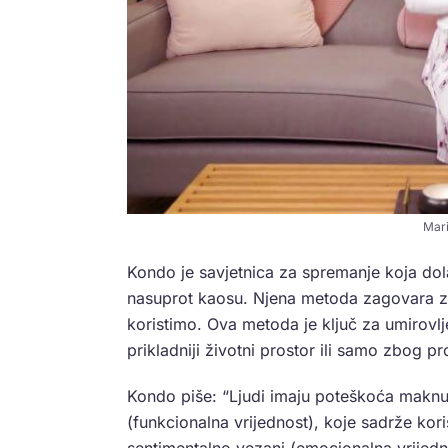
Mari
Kondo je savjetnica za spremanje koja dola
nasuprot kaosu. Njena metoda zagovara zad
koristimo. Ova metoda je ključ za umirovlje
prikladniji životni prostor ili samo zbog p
Kondo piše: “Ljudi imaju poteškoća maknuti
(funkcionalna vrijednost), koje sadrže kori