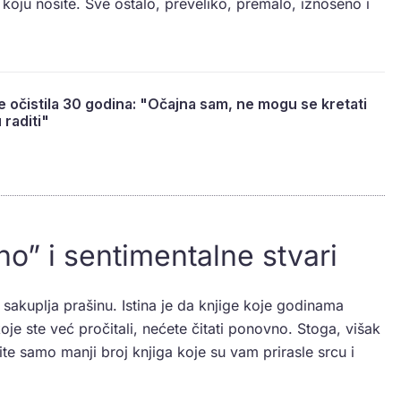
 koju nosite. Sve ostalo, preveliko, premalo, iznošeno i
e očistila 30 godina: "Očajna sam, ne mogu se kretati
 raditi"
no” i sentimentalne stvari
 sakuplja prašinu. Istina je da knjige koje godinama
koje ste već pročitali, nećete čitati ponovno. Stoga, višak
avite samo manji broj knjiga koje su vam prirasle srcu i