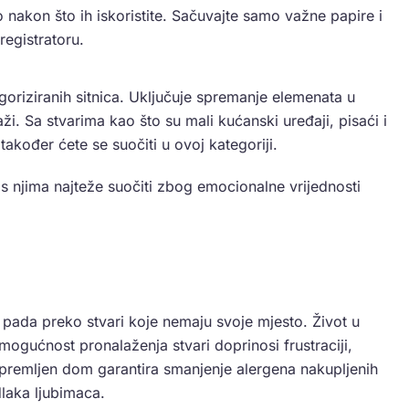
zo nakon što ih iskoristite. Sačuvajte samo važne papire i
egistratoru.
goriziranih sitnica. Uključuje spremanje elemenata u
ži. Sa stvarima kao što su mali kućanski uređaji, pisaći i
 također ćete se suočiti u ovoj kategoriji.
e s njima najteže suočiti zbog emocionalne vrijednosti
 pada preko stvari koje nemaju svoje mjesto. Život u
ogućnost pronalaženja stvari doprinosi frustraciji,
 Spremljen dom garantira smanjenje alergena nakupljenih
dlaka ljubimaca.