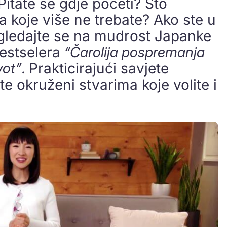
Pitate se
gdje početi? Što
a koje više ne trebate? Ako ste u
 Ugledajte se na mudrost Japanke
bestselera
“Čarolija pospremanja
vot”
.
Prakticirajući savjete
te okruženi stvarima koje volite i