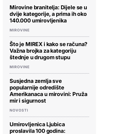
Mirovine branitelja: Dijele se u
dvije kategorije, a prima ih oko
140.000 umirovljenika
MIROVINE
Što je MIREX i kako se računa?
Važna brojka za kategoriju
štednje u drugom stupu
MIROVINE
Susjedna zemlja sve
popularnije odredište
Amerikanaca u mirovini: Pruža
mir i sigurnost
NOVOSTI
Umirovljenica Ljubica
proslavila 100 godina: