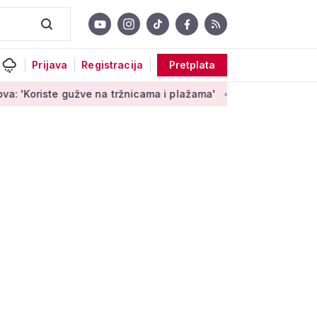
Prijava
Registracija
Pretplata
gužve na tržnicama i plažama'
Mirovine branitelja: Dijele se