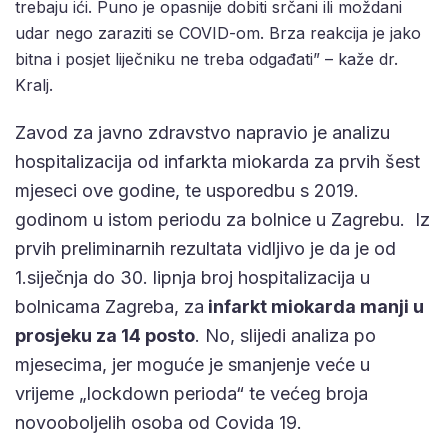
trebaju ići. Puno je opasnije dobiti srčani ili moždani
udar nego zaraziti se COVID-om. Brza reakcija je jako
bitna i posjet liječniku ne treba odgađati” – kaže dr.
Kralj.
Zavod za javno zdravstvo napravio je analizu
hospitalizacija od infarkta miokarda za prvih šest
mjeseci ove godine, te usporedbu s 2019.
godinom u istom periodu za bolnice u Zagrebu. Iz
prvih preliminarnih rezultata vidljivo je da je od
1.siječnja do 30. lipnja broj hospitalizacija u
bolnicama Zagreba, za
infarkt miokarda manji u
prosjeku za 14 posto
. No, slijedi analiza po
mjesecima, jer moguće je smanjenje veće u
vrijeme „lockdown perioda“ te većeg broja
novooboljelih osoba od Covida 19.