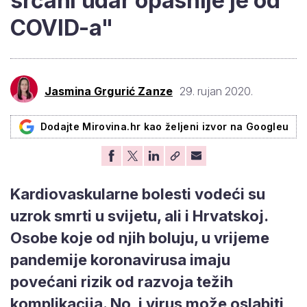
srčani udar opasnije je od
COVID-a"
Jasmina Grgurić Zanze
29. rujan 2020.
Dodajte Mirovina.hr kao željeni izvor na Googleu
Kardiovaskularne bolesti vodeći su
uzrok smrti u svijetu, ali i Hrvatskoj.
Osobe koje od njih boluju, u vrijeme
pandemije koronavirusa imaju
povećani rizik od razvoja težih
komplikacija. No, i virus može oslabiti