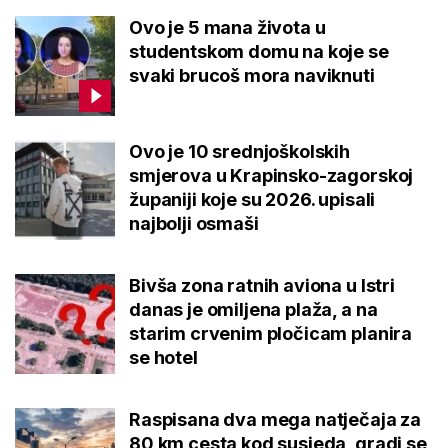
Ovo je 5 mana života u
studentskom domu na koje se
svaki brucoš mora naviknuti
Ovo je 10 srednjoškolskih
smjerova u Krapinsko-zagorskoj
županiji koje su 2026. upisali
najbolji osmaši
Bivša zona ratnih aviona u Istri
danas je omiljena plaža, a na
starim crvenim pločicam planira
se hotel
Raspisana dva mega natječaja za
80 km cesta kod susjeda, gradi se