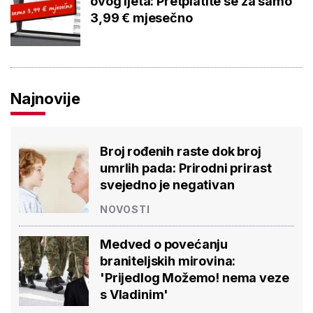
ovog ljeta: Pretplatite se za samo
3,99 € mjesečno
Najnovije
Broj rođenih raste dok broj
umrlih pada: Prirodni prirast
svejedno je negativan
NOVOSTI
Medved o povećanju
braniteljskih mirovina:
'Prijedlog Možemo! nema veze
s Vladinim'