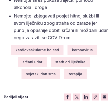
Nemojte stres pokušati liječiti pomoću
alkohola i droge
Nemojte izbjegavati posjet hitnoj službi ili
svom liječniku zbog straha od zaraze jer
puno je opasnije dobiti srčani ili moždani udar
nego zaraziti se COVID-om.
kardiovaskularne bolesti
koronavirus
srčani udar
starh od liječnika
svjetski dan srca
terapija
Podijeli vijest