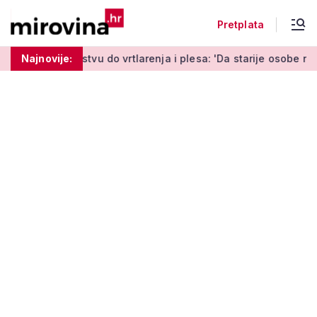
Pretplata
do vrtlarenja i plesa: 'Da starije osobe ne ostavimo same'
Najnovije: