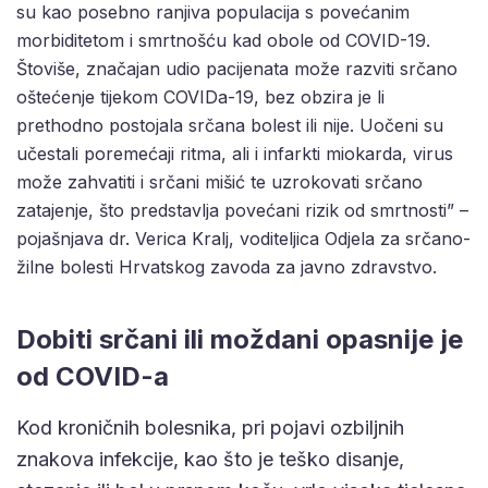
su kao posebno ranjiva populacija s povećanim
morbiditetom i smrtnošću kad obole od COVID-19.
Štoviše, značajan udio pacijenata može razviti srčano
oštećenje tijekom COVIDa-19, bez obzira je li
prethodno postojala srčana bolest ili nije. Uočeni su
učestali poremećaji ritma, ali i infarkti miokarda, virus
može zahvatiti i srčani mišić te uzrokovati srčano
zatajenje, što predstavlja povećani rizik od smrtnosti” –
pojašnjava dr. Verica Kralj, voditeljica Odjela za srčano-
žilne bolesti Hrvatskog zavoda za javno zdravstvo.
Dobiti srčani ili moždani opasnije je
od COVID-a
Kod kroničnih bolesnika, pri pojavi ozbiljnih
znakova infekcije, kao što je teško disanje,