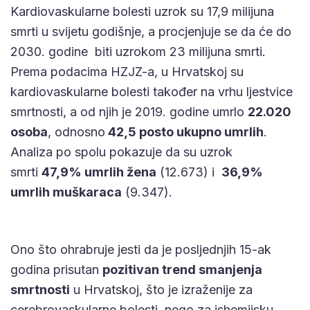
Kardiovaskularne bolesti uzrok su 17,9 milijuna
smrti u svijetu godišnje, a procjenjuje se da će do
2030. godine biti uzrokom 23 milijuna smrti.
Prema podacima HZJZ-a, u Hrvatskoj su
kardiovaskularne bolesti također na vrhu ljestvice
smrtnosti, a od njih je 2019. godine umrlo
22.020
osoba
, odnosno
42,5 posto ukupno umrlih
.
Analiza po spolu pokazuje da su uzrok
smrti
47,9% umrlih žena
(12.673) i
36,9%
umrlih muškaraca
(9.347).
Ono što ohrabruje jesti da je posljednjih 15-ak
godina prisutan
pozitivan trend smanjenja
smrtnosti
u Hrvatskoj, što je izraženije za
cerebrovaskularne bolesti, nego za ishemijsku