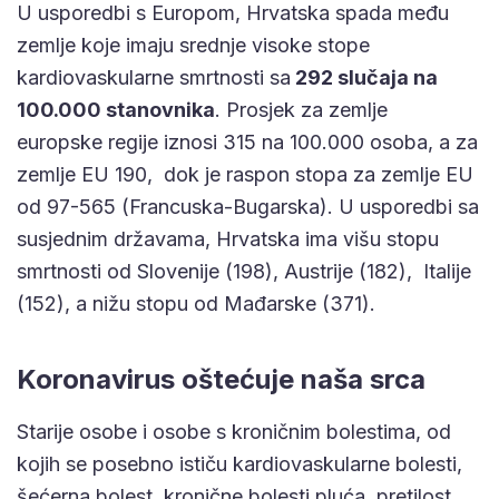
U usporedbi s Europom, Hrvatska spada među
zemlje koje imaju srednje visoke stope
kardiovaskularne smrtnosti sa
292 slučaja na
100.000 stanovnika
. Prosjek za zemlje
europske regije iznosi 315 na 100.000 osoba, a za
zemlje EU 190, dok je raspon stopa za zemlje EU
od 97-565 (Francuska-Bugarska). U usporedbi sa
susjednim državama, Hrvatska ima višu stopu
smrtnosti od Slovenije (198), Austrije (182), Italije
(152), a nižu stopu od Mađarske (371).
Koronavirus oštećuje naša srca
Starije osobe i osobe s kroničnim bolestima, od
kojih se posebno ističu kardiovaskularne bolesti,
šećerna bolest, kronične bolesti pluća, pretilost,