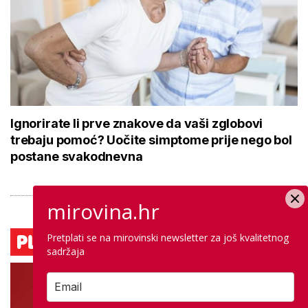
Ignorirate li prve znakove da vaši zglobovi
trebaju pomoć? Uočite simptome prije nego bol
postane svakodnevna
mirovina.hr
Pretplati se na mirovinski newsletter za još kvalitetnog
sadržaja