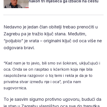
nakon tri mjeseca ga izbacili na cestu
Nedavno je jedan član obitelji trebao prenoćiti u
Zagrebu pa je tražio ključ stana. Međutim,
“poljubio” je vrata – originalni ključ od oca više ne
odgovara bravi.
“Kad nam je to javio, bili smo svi šokirani, uključujući i
oca. Onda se on raspitao s kćerkom koja nije bila
raspoložena razgovor o toj temi i rekla je da je to
privatna stvar između nje i oca”, priča nam
sugovornica.
To je sasvim sigurno protivno ugovoru, budući da
je stan u Zagrebu vlasništvo oca sve do trenutka