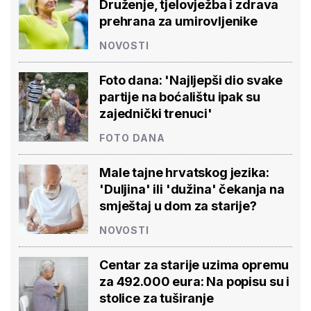
Druženje, tjelovježba i zdrava
prehrana za umirovljenike
NOVOSTI
Foto dana: 'Najljepši dio svake
partije na boćalištu ipak su
zajednički trenuci'
FOTO DANA
Male tajne hrvatskog jezika:
'Duljina' ili 'dužina' čekanja na
smještaj u dom za starije?
NOVOSTI
Centar za starije uzima opremu
za 492.000 eura: Na popisu su i
stolice za tuširanje