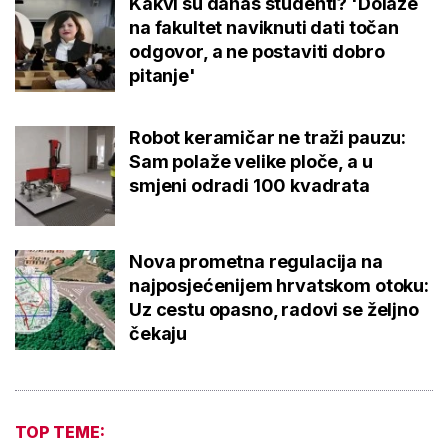
Kakvi su danas studenti? 'Dolaze
na fakultet naviknuti dati točan
odgovor, a ne postaviti dobro
pitanje'
Robot keramičar ne traži pauzu:
Sam polaže velike ploče, a u
smjeni odradi 100 kvadrata
Nova prometna regulacija na
najposjećenijem hrvatskom otoku:
Uz cestu opasno, radovi se željno
čekaju
TOP TEME: