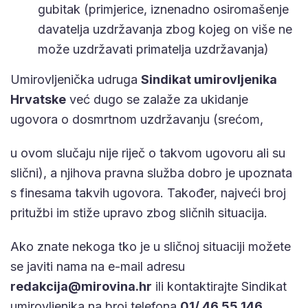
gubitak (primjerice, iznenadno osiromašenje
davatelja uzdržavanja zbog kojeg on više ne
može uzdržavati primatelja uzdržavanja)
Umirovljenička udruga
Sindikat umirovljenika
Hrvatske
već dugo se zalaže za ukidanje
ugovora o dosmrtnom uzdržavanju (srećom,
u ovom slučaju nije riječ o takvom ugovoru ali su
slični), a njihova pravna služba dobro je upoznata
s finesama takvih ugovora. Također, najveći broj
pritužbi im stiže upravo zbog sličnih situacija.
Ako znate nekoga tko je u sličnoj situaciji možete
se javiti nama na e-mail adresu
redakcija@mirovina.hr
ili kontaktirajte Sindikat
umirovljenika na broj telefona
01/ 46 55 146.