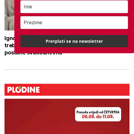
Ignorirate li prve znakove da vaši zglobovi
Pretplati se na newsletter
trebaju pomoć? Uočite simptome prije nego bol
postane svakodnevna