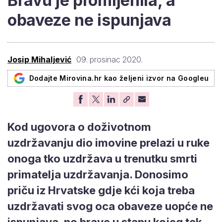
Bravu je promijenila, a
obaveze ne ispunjava
Josip Mihaljević
09. prosinac 2020.
Dodajte Mirovina.hr kao željeni izvor na Googleu
Kod ugovora o doživotnom
uzdržavanju dio imovine prelazi u ruke
onoga tko uzdržava u trenutku smrti
primatelja uzdržavanja. Donosimo
priču iz Hrvatske gdje kći koja treba
uzdržavati svog oca obaveze uopće ne
ispunjava, no brave u stanu kojeg tek