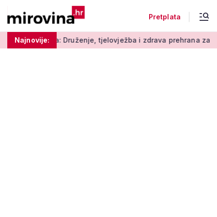
Pretplata
Druženje, tjelovježba i zdrava prehrana za umirovljenike
Najnovije:
Fo