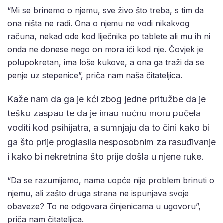
“Mi se brinemo o njemu, sve živo što treba, s tim da
ona ništa ne radi. Ona o njemu ne vodi nikakvog
računa, nekad ode kod liječnika po tablete ali mu ih ni
onda ne donese nego on mora ići kod nje. Čovjek je
polupokretan, ima loše kukove, a ona ga traži da se
penje uz stepenice”, priča nam naša čitateljica.
Kaže nam da ga je kći zbog jedne pritužbe da je
teško zaspao te da je imao noćnu moru počela
voditi kod psihijatra, a sumnjaju da to čini kako bi
ga što prije proglasila nesposobnim za rasuđivanje
i kako bi nekretnina što prije došla u njene ruke.
“Da se razumijemo, nama uopće nije problem brinuti o
njemu, ali zašto druga strana ne ispunjava svoje
obaveze? To ne odgovara činjenicama u ugovoru”,
priča nam čitateljica.