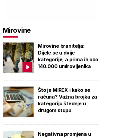
Mirovine
Mirovine branitelja:
Dijele se u dvije
kategorije, a prima ih oko
140.000 umirovljenika
Što je MIREX i kako se
računa? Važna brojka za
kategoriju štednje u
drugom stupu
Negativna promjena u