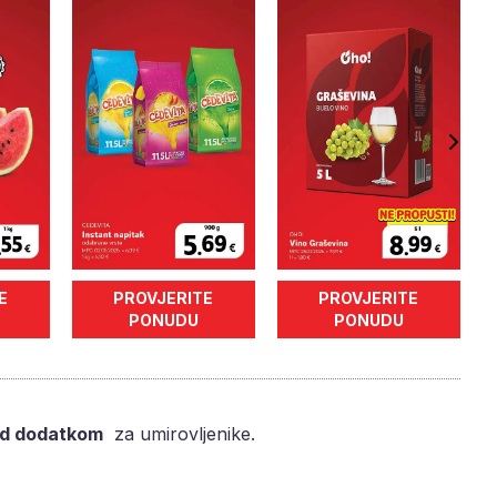
E
PROVJERITE
PROVJERITE
PONUDU
PONUDU
id dodatkom
za umirovljenike.