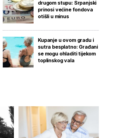
drugom stupu: Srpanjski
prinosi većine fondova
otišli u minus
Kupanje u ovom gradu i
sutra besplatno: Građani
se mogu ohladiti tijekom
toplinskog vala