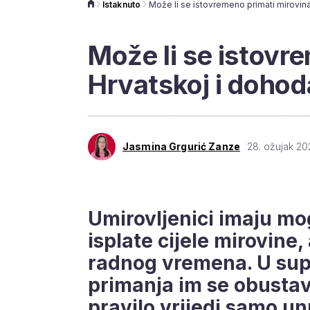
Istaknuto
Može li se istovr
Hrvatskoj i dohod
Jasmina Grgurić Zanze
28. ožujak 202
Umirovljenici imaju mo
isplate cijele mirovine
radnog vremena. U sup
primanja im se obustavl
pravilo vrijedi samo un