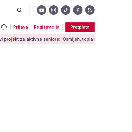
Prijava
Registracija
Pretplata
aktivne seniore: 'Osmijeh, topla riječ i stvaranje novih uspomen