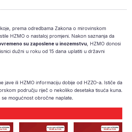
a koje, prema odredbama Zakona o mirovinskom
estile HZMO o nastaloj promjeni. Nakon saznanja da
ovremeno su zaposlene u inozemstvu
, HZMO donosi
isnici dužni u roku od 15 dana uplatiti u državni
e jave ili HZMO informaciju dobije od HZZO-a. Ističe da
gorskom području riječ o nekoliko desetaka tisuća kuna.
ža se mogućnost obročne naplate.