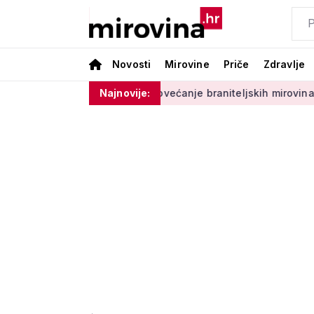
Novosti
Mirovine
Priče
Zdravlje
a i terapija'
Povećanje braniteljskih mirovina za borbeni i
Najnovije: