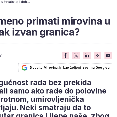
Može li se istovremeno primati mirovina u Hrvatskoj i dohodak izvan granica?
emeno primati mirovina u
ak izvan granica?
1.
Dodajte Mirovina.hr kao željeni izvor na Googleu
gućnost rada bez prekida
, ali samo ako rade do polovine
rotnom, umirovljenička
jaju. Neki smatraju da to
utar granica Lijepe naše, zbog