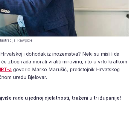
Ilustracija: Rawpixel
Hrvatskoj i dohodak iz inozemstva? Neki su mislili da
e zbog rada morati vratiti mirovinu, i to u vrlo kratkom
HRT-a
govorio Marko Marušić, predstojnik Hrvatskog
čnom uredu Bjelovar.
jviše rade u jednoj djelatnosti, traženi u tri županije!