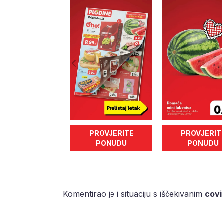
PROVJERITE
PROVJERIT
PONUDU
PONUDU
Komentirao je i situaciju s iščekivanim
cov