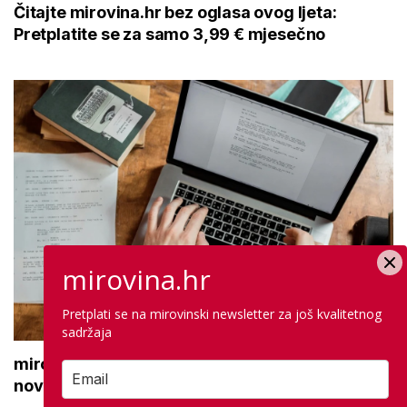
Čitajte mirovina.hr bez oglasa ovog ljeta:
Pretplatite se za samo 3,99 € mjesečno
mirovina.hr
Pretplati se na mirovinski newsletter za još kvalitetnog
sadržaja
mirovina.hr zapošljava: Tražimo novinara ili
novinarku koji će se pridružiti našem timu