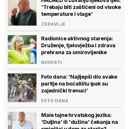
HALMED o čuvanju lijekova ljeti:
'Trebaju biti zaštićeni od visoke
temperature i vlage'
ZDRAVLJE
Radionice aktivnog starenja:
Druženje, tjelovježba i zdrava
prehrana za umirovljenike
NOVOSTI
Foto dana: 'Najljepši dio svake
partije na boćalištu ipak su
zajednički trenuci'
FOTO DANA
Male tajne hrvatskog jezika:
'Duljina' ili 'dužina' čekanja na
smještaj u dom za starije?