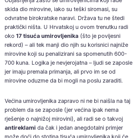
Objašnjenja zašto se umirovljenicima koji rade
skida dio mirovine, iako su teški siromasi, su
odvratne birokratske naravi. Država tu ne štedi
praktički ništa. U Hrvatskoj u ovom trenutku radi
oko
17 tisuća umirovljenika
(što je povijesni
rekord) – ali tek manji dio njih su korisnici najniže
mirovine koji su penalizirani sa spomenutih 600-
700 kuna. Logika je nevjerojatna – ljudi se zaposle
jer imaju premala primanja, ali prvo im se od
mirovine oduzme da bi mogli na poslu zaraditi.
Većina umirovljenika zapravo ni ne bi naišla na taj
problem da se zaposle (jer većina ipak nema
rješenje o najnižoj mirovini), ali radi se o takvoj
antireklami
da čak i jedan anegdotalni primjer
može doći do stotina tisuća umirovljenika koji će