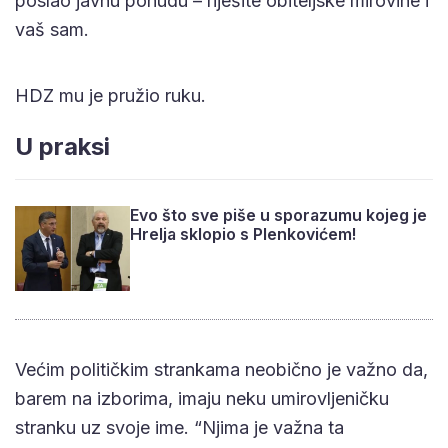
poslao javnu ponudu – riješite obiteljske mirovine i
vaš sam.
HDZ mu je pružio ruku.
U praksi
Evo što sve piše u sporazumu kojeg je
Hrelja sklopio s Plenkovićem!
Većim političkim strankama neobično je važno da,
barem na izborima, imaju neku umirovljeničku
stranku uz svoje ime. “Njima je važna ta