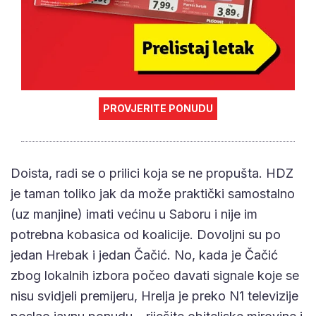
PROVJERITE PONUDU
Doista, radi se o prilici koja se ne propušta. HDZ
je taman toliko jak da može praktički samostalno
(uz manjine) imati većinu u Saboru i nije im
potrebna kobasica od koalicije. Dovoljni su po
jedan Hrebak i jedan Čačić. No, kada je Čačić
zbog lokalnih izbora počeo davati signale koje se
nisu svidjeli premijeru, Hrelja je preko N1 televizije