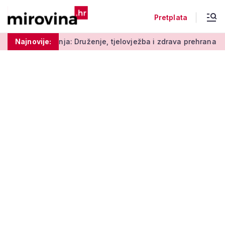
Pretplata
: Druženje, tjelovježba i zdrava prehrana za umirovljenike
Najnovije: