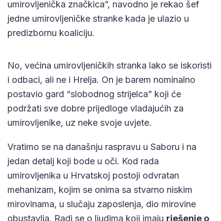
umirovljenička značkica”, navodno je rekao šef
jedne umirovljeničke stranke kada je ulazio u
predizbornu koaliciju.
No, većina umirovljeničkih stranka lako se iskoristi
i odbaci, ali ne i Hrelja. On je barem nominalno
postavio gard “slobodnog strijelca” koji će
podržati sve dobre prijedloge vladajućih za
umirovljenike, uz neke svoje uvjete.
Vratimo se na današnju raspravu u Saboru i na
jedan detalj koji bode u oči. Kod rada
umirovljenika u Hrvatskoj postoji odvratan
mehanizam, kojim se onima sa stvarno niskim
mirovinama, u slučaju zaposlenja, dio mirovine
obustavlja. Radi se o ljudima koji imaju
rješenje o