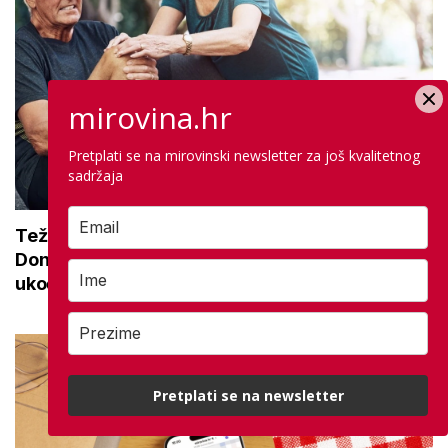
mirovina.hr
Pretplati se na mirovinski newsletter za još kvalitetnog
sadržaja
Teže se krećete zbog bolnih zglobova?
Donosimo savjete za lakši pokret i ublažavanje
ukočenosti
Pretplati se na newsletter