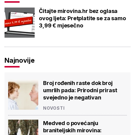
Čitajte mirovina.hr bez oglasa
ovog ljeta: Pretplatite se za samo
3,99 € mjesečno
Najnovije
Broj rođenih raste dok broj
umrlih pada: Prirodni prirast
svejedno je negativan
NOVOSTI
Medved o povećanju
braniteljskih mirovina: