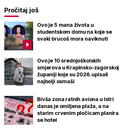
Pročitaj još
Ovo je 5 mana života u
studentskom domu na koje se
svaki brucoš mora naviknuti
Ovo je 10 srednjoškolskih
smjerova u Krapinsko-zagorskoj
županiji koje su 2026. upisali
najbolji osmaši
Bivša zona ratnih aviona u Istri
danas je omiljena plaža, a na
starim crvenim pločicam planira
se hotel