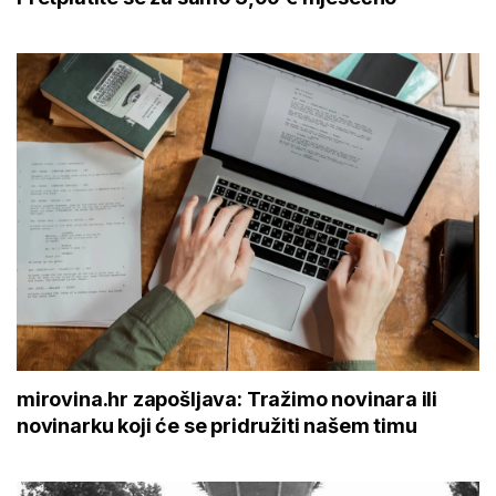
mirovina.hr zapošljava: Tražimo novinara ili
novinarku koji će se pridružiti našem timu