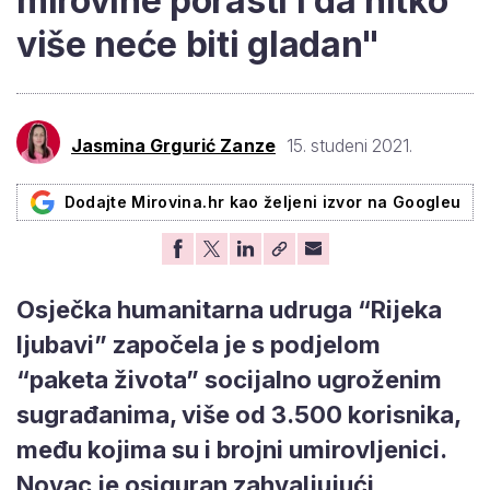
mirovine porasti i da nitko
više neće biti gladan"
Jasmina Grgurić Zanze
15. studeni 2021.
Dodajte Mirovina.hr kao željeni izvor na Googleu
Osječka humanitarna udruga “Rijeka
ljubavi” započela je s podjelom
“paketa života” socijalno ugroženim
sugrađanima, više od 3.500 korisnika,
među kojima su i brojni umirovljenici.
Novac je osiguran zahvaljujući