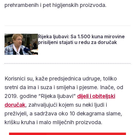
prehrambenih i pet higijenskih proizvoda.
Rijeka ljubavi: Sa 1.500 kuna mirovine
prisiljeni stajati u redu za doručak
Korisnici su, kaže predsjednica udruge, toliko
sretni da ima i suza i smijeha i pjesme. Inače, od
2019. godine “Rijeka ljubavi”
dijeli i obiteljski
doručak
, zahvaljujući kojem su neki ljudi i
preživjeli, a sadržava oko 10 dekagrama slame,
krišku kruha i malo mliječnih proizvoda.