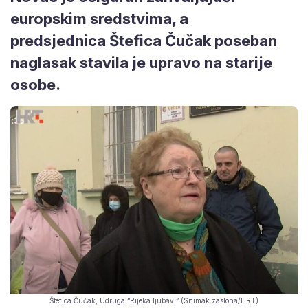
europskim sredstvima, a
predsjednica Štefica Čučak poseban
naglasak stavila je upravo na starije
osobe.
Štefica Čučak, Udruga “Rijeka ljubavi” (Snimak zaslona/HRT)