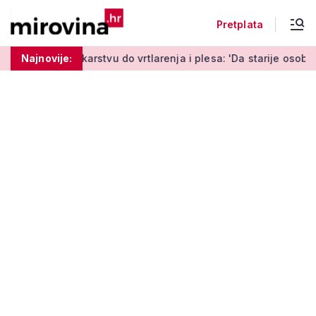
Pretplata
stvu do vrtlarenja i plesa: 'Da starije osobe ne ostavimo same
Najnovije: