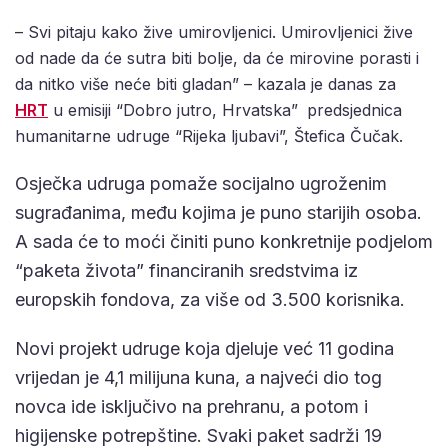
– Svi pitaju kako žive umirovljenici. Umirovljenici žive
od nade da će sutra biti bolje, da će mirovine porasti i
da nitko više neće biti gladan” – kazala je danas za
HRT
u emisiji “Dobro jutro, Hrvatska”
predsjednica
humanitarne udruge “Rijeka ljubavi”, Štefica Čučak.
Osječka udruga pomaže socijalno ugroženim
sugrađanima, među kojima je puno starijih osoba.
A sada će to moći činiti puno konkretnije podjelom
“paketa života” financiranih sredstvima iz
europskih fondova, za više od 3.500 korisnika.
Novi projekt udruge koja djeluje već 11 godina
vrijedan je 4,1 milijuna kuna, a najveći dio tog
novca ide isključivo na prehranu, a potom i
higijenske potrepštine. Svaki paket sadrži 19