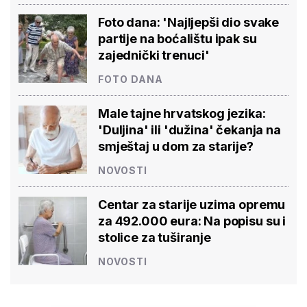
Foto dana: 'Najljepši dio svake
partije na boćalištu ipak su
zajednički trenuci'
FOTO DANA
Male tajne hrvatskog jezika:
'Duljina' ili 'dužina' čekanja na
smještaj u dom za starije?
NOVOSTI
Centar za starije uzima opremu
za 492.000 eura: Na popisu su i
stolice za tuširanje
NOVOSTI