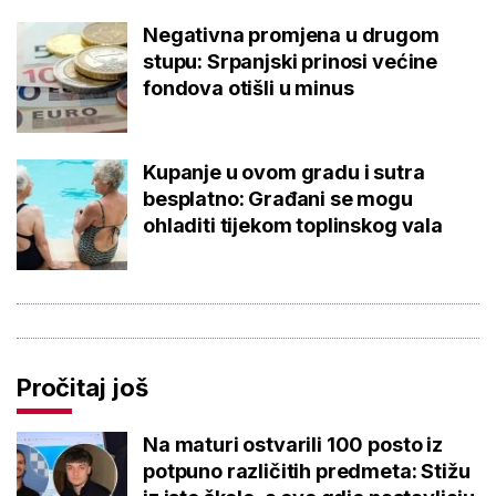
Negativna promjena u drugom
stupu: Srpanjski prinosi većine
fondova otišli u minus
Kupanje u ovom gradu i sutra
besplatno: Građani se mogu
ohladiti tijekom toplinskog vala
Pročitaj još
Na maturi ostvarili 100 posto iz
potpuno različitih predmeta: Stižu