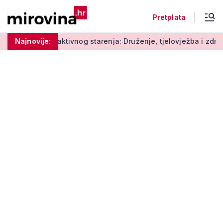
Pretplata
Radionice aktivnog starenja: Druženje, tjelovježba i zdrava pr
Najnovije: