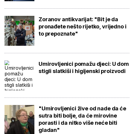
Zoranov antikvarijat: "Bit je da
pronađete nešto rijetko, vrijedno i
to prepoznate"
Umirovljenici pomažu djeci: U dom
stigli slatkiši i higijenski proizvodi
"Umirovljenici žive od nade da će
sutra biti bolje, da će mirovine
porasti i da nitko više neće biti
gladan"