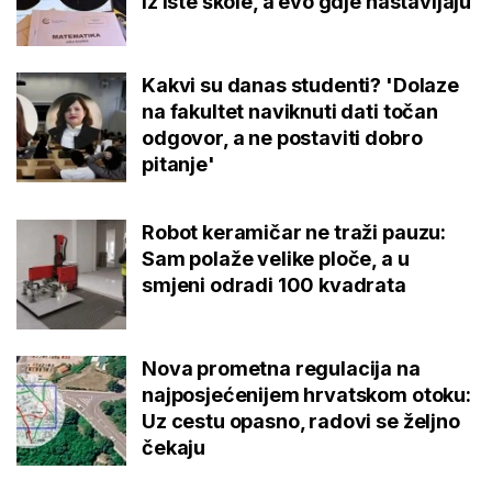
iz iste škole, a evo gdje nastavljaju
Kakvi su danas studenti? 'Dolaze
na fakultet naviknuti dati točan
odgovor, a ne postaviti dobro
pitanje'
Robot keramičar ne traži pauzu:
Sam polaže velike ploče, a u
smjeni odradi 100 kvadrata
Nova prometna regulacija na
najposjećenijem hrvatskom otoku:
Uz cestu opasno, radovi se željno
čekaju