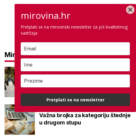
mirovina.hr
Pretplati se na mirovinski newsletter za još kvalitetnog
sadržaja
Mirovine
Mirovine branitelja: Dijele se u
dvije kategorije, a prima ih oko
140.000 umirovljenika
Pretplati se na newsletter
Što je MIREX i kako se računa?
Važna brojka za kategoriju štednje
u drugom stupu