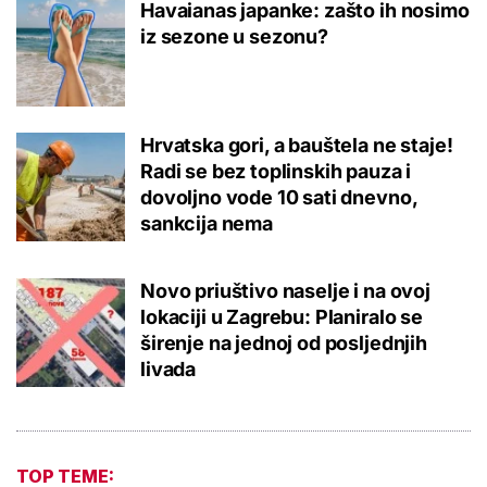
Havaianas japanke: zašto ih nosimo
iz sezone u sezonu?
Hrvatska gori, a bauštela ne staje!
Radi se bez toplinskih pauza i
dovoljno vode 10 sati dnevno,
sankcija nema
Novo priuštivo naselje i na ovoj
lokaciji u Zagrebu: Planiralo se
širenje na jednoj od posljednjih
livada
TOP TEME: