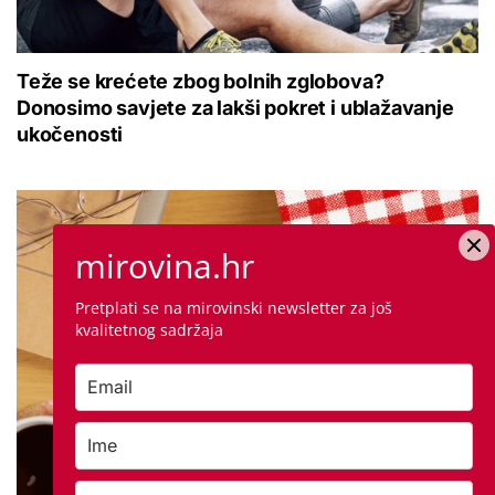
Teže se krećete zbog bolnih zglobova?
Donosimo savjete za lakši pokret i ublažavanje
ukočenosti
mirovina.hr
Pretplati se na mirovinski newsletter za još
kvalitetnog sadržaja