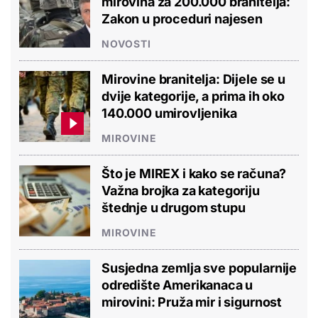
mirovina za 200.000 branitelja:
Zakon u proceduri najesen
NOVOSTI
Mirovine branitelja: Dijele se u
dvije kategorije, a prima ih oko
140.000 umirovljenika
MIROVINE
Što je MIREX i kako se računa?
Važna brojka za kategoriju
štednje u drugom stupu
MIROVINE
Susjedna zemlja sve popularnije
odredište Amerikanaca u
mirovini: Pruža mir i sigurnost