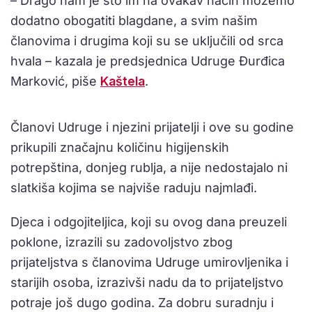
– Drago nam je što im na ovakav način možemo
dodatno obogatiti blagdane, a svim našim
članovima i drugima koji su se uključili od srca
hvala – kazala je predsjednica Udruge Đurđica
Marković, piše
Kaštela
.
Članovi Udruge i njezini prijatelji i ove su godine
prikupili značajnu količinu higijenskih
potrepština, donjeg rublja, a nije nedostajalo ni
slatkiša kojima se najviše raduju najmlađi.
Djeca i odgojiteljica, koji su ovog dana preuzeli
poklone, izrazili su zadovoljstvo zbog
prijateljstva s članovima Udruge umirovljenika i
starijih osoba, izrazivši nadu da to prijateljstvo
potraje još dugo godina. Za dobru suradnju i