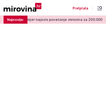
Pretplata
ijer najavio povećanje mirovina za 200.000 branitelja: Zakon 
Najnovije: