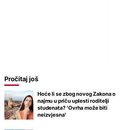
Pročitaj još
Hoće li se zbog novog Zakona o
najmu u priču uplesti roditelji
studenata? 'Ovrha može biti
neizvjesna'