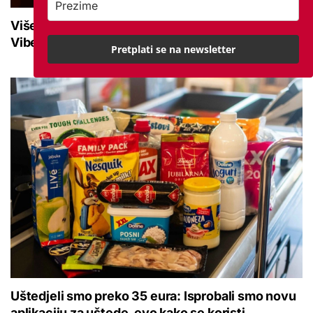
Više od 10.500 korisnika prati mirovina.hr na
Viberu: Uključite se i ostanite informirani
Pretplati se na newsletter
Uštedjeli smo preko 35 eura: Isprobali smo novu
aplikaciju za uštede, evo kako se koristi