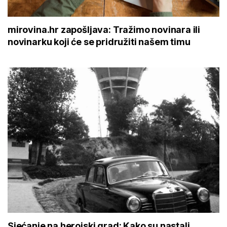
mirovina.hr zapošljava: Tražimo novinara ili
novinarku koji će se pridružiti našem timu
Sjećanje na herojski grad: Kako su nastali