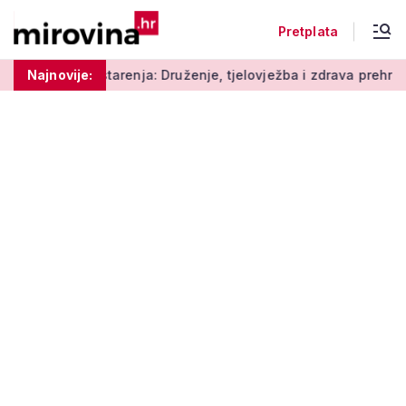
Pretplata
arenja: Druženje, tjelovježba i zdrava prehrana za umirovljeni
Najnovije: