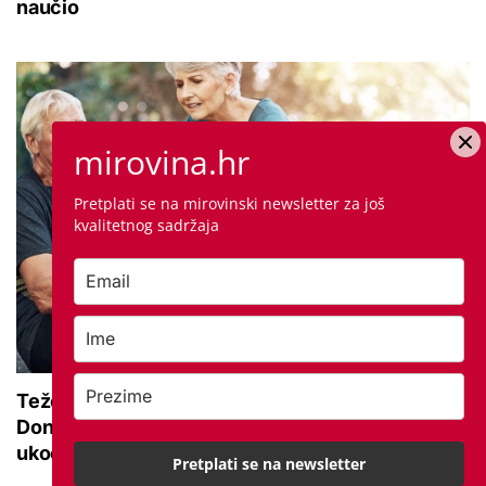
naučio
mirovina.hr
Pretplati se na mirovinski newsletter za još
kvalitetnog sadržaja
Teže se krećete zbog bolnih zglobova?
Donosimo savjete za lakši pokret i ublažavanje
ukočenosti
Pretplati se na newsletter