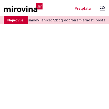
Pretplata
umirovljenike: 'Zbog dobronamjernosti postaju meta prijevare'
Najnovije: