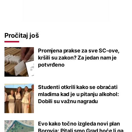
Pročitaj još
Promjena prakse za sve SC-ove,
kršili su zakon? Za jedan nam je
potvrđeno
Studenti otkrili kako se obraćati
mladima kad je u pitanju alkohol:
Dobili su važnu nagradu
Evo kako točno izgleda novi plan
Borovja: Pitali smo Grad hoće li ga