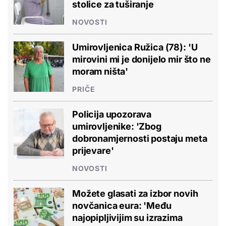
stolice za tuširanje
NOVOSTI
Umirovljenica Ružica (78): 'U
mirovini mi je donijelo mir što ne
moram ništa'
PRIČE
Policija upozorava
umirovljenike: 'Zbog
dobronamjernosti postaju meta
prijevare'
NOVOSTI
Možete glasati za izbor novih
novčanica eura: 'Među
najopipljivijim su izrazima