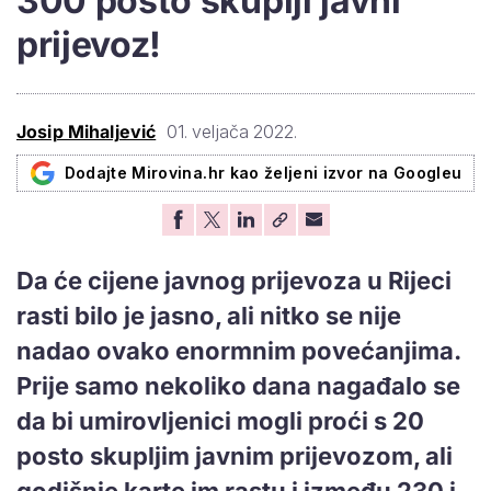
300 posto skuplji javni
prijevoz!
Josip Mihaljević
01. veljača 2022.
Dodajte Mirovina.hr kao željeni izvor na Googleu
Da će cijene javnog prijevoza u Rijeci
rasti bilo je jasno, ali nitko se nije
nadao ovako enormnim povećanjima.
Prije samo nekoliko dana nagađalo se
da bi umirovljenici mogli proći s 20
posto skupljim javnim prijevozom, ali
godišnje karte im rastu i između 230 i