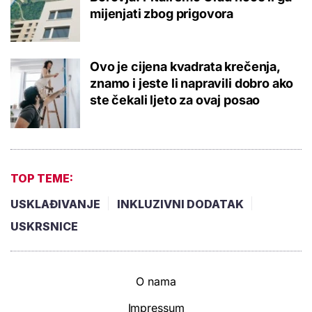
mijenjati zbog prigovora
Ovo je cijena kvadrata krečenja,
znamo i jeste li napravili dobro ako
ste čekali ljeto za ovaj posao
TOP TEME:
USKLAĐIVANJE
INKLUZIVNI DODATAK
USKRSNICE
O nama
Impressum