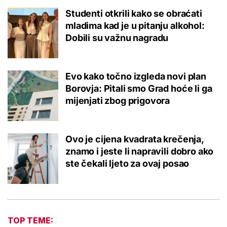
Studenti otkrili kako se obraćati
mladima kad je u pitanju alkohol:
Dobili su važnu nagradu
Evo kako točno izgleda novi plan
Borovja: Pitali smo Grad hoće li ga
mijenjati zbog prigovora
Ovo je cijena kvadrata krečenja,
znamo i jeste li napravili dobro ako
ste čekali ljeto za ovaj posao
TOP TEME: