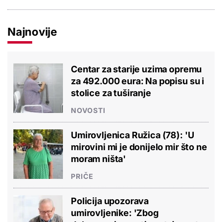
Najnovije
Centar za starije uzima opremu
za 492.000 eura: Na popisu su i
stolice za tuširanje
NOVOSTI
Umirovljenica Ružica (78): 'U
mirovini mi je donijelo mir što ne
moram ništa'
PRIČE
Policija upozorava
umirovljenike: 'Zbog