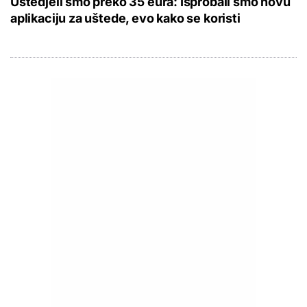
Uštedjeli smo preko 35 eura: Isprobali smo novu
aplikaciju za uštede, evo kako se koristi