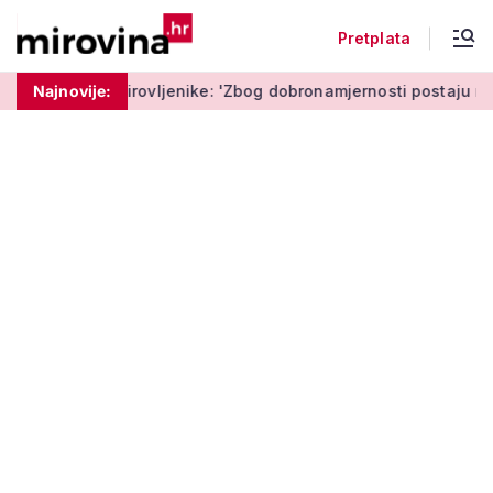
Pretplata
ovljenike: 'Zbog dobronamjernosti postaju meta prijevare'
Najnovije: