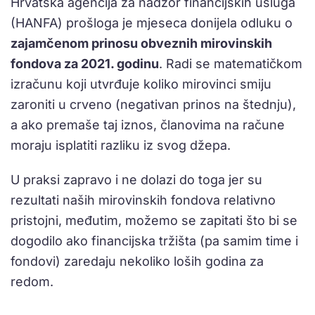
Hrvatska agencija za nadzor financijskih usluga
(HANFA) prošloga je mjeseca donijela odluku o
zajamčenom prinosu obveznih mirovinskih
fondova za 2021. godinu
. Radi se matematičkom
izračunu koji utvrđuje koliko mirovinci smiju
zaroniti u crveno (negativan prinos na štednju),
a ako premaše taj iznos, članovima na račune
moraju isplatiti razliku iz svog džepa.
U praksi zapravo i ne dolazi do toga jer su
rezultati naših mirovinskih fondova relativno
pristojni, međutim, možemo se zapitati što bi se
dogodilo ako financijska tržišta (pa samim time i
fondovi) zaredaju nekoliko loših godina za
redom.