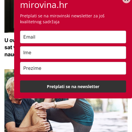
mirovina.hr
Pretplati se na mirovinski newsletter za još
kvalitetnog sadržaja
U ovoj optici rade najdetaljniji pregled vida, traje
sat vremena: Bila sam na njemu, evo što me
naučio
Pretplati se na newsletter