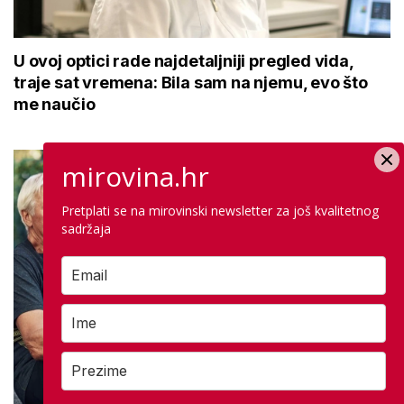
U ovoj optici rade najdetaljniji pregled vida,
traje sat vremena: Bila sam na njemu, evo što
me naučio
mirovina.hr
Pretplati se na mirovinski newsletter za još kvalitetnog
sadržaja