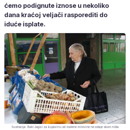
ćemo podignute iznose u nekoliko
dana kraćoj veljači rasporediti do
iduće isplate.
Ilustracija: Baki Jagici za kupovinu od malene mirovine ne ostaje skoro ništa