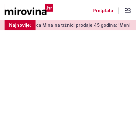
Pretplata
nica Mina na tržnici prodaje 45 godina: 'Meni je ovo zabava i t
Najnovije: