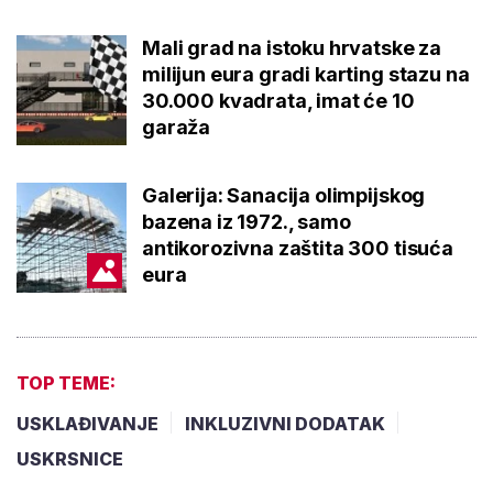
Mali grad na istoku hrvatske za
milijun eura gradi karting stazu na
30.000 kvadrata, imat će 10
garaža
Galerija: Sanacija olimpijskog
bazena iz 1972., samo
antikorozivna zaštita 300 tisuća
eura
TOP TEME:
USKLAĐIVANJE
INKLUZIVNI DODATAK
USKRSNICE