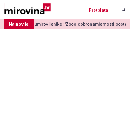
Pretplata
umirovljenike: 'Zbog dobronamjernosti postaju meta prijevare'
Najnovije: