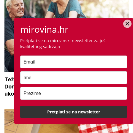
mirovina.hr
Pretplati se na mirovinski newsletter za još
kvalitetnog sadržaja
Teže se krećete zbog bolnih zglobova?
Donosimo savjete za lakši pokret i ublažavanje
ukočenosti
Pretplati se na newsletter