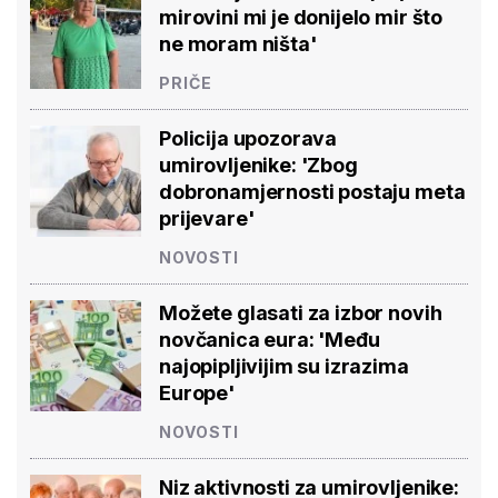
mirovini mi je donijelo mir što
ne moram ništa'
PRIČE
Policija upozorava
umirovljenike: 'Zbog
dobronamjernosti postaju meta
prijevare'
NOVOSTI
Možete glasati za izbor novih
novčanica eura: 'Među
najopipljivijim su izrazima
Europe'
NOVOSTI
Niz aktivnosti za umirovljenike: