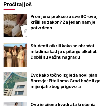
Pročitaj još
Promjena prakse za sve SC-ove,
kršili su zakon? Za jedan nam je
potvrđeno
Studenti otkrili kako se obraćati
mladima kad je u pitanju alkohol:
Dobili su važnu nagradu
Evo kako točno izgleda novi plan
Borovja: Pitali smo Grad hoće li ga
mijenjati zbog prigovora
Ovo je cijena kvadrata krečenja,