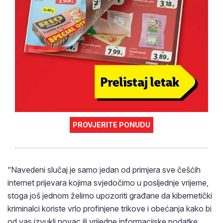
PROVJERITE PONUDU
“Navedeni slučaj je samo jedan od primjera sve češćih
internet prijevara kojima svjedočimo u posljednje vrijeme,
stoga još jednom želimo upozoriti građane da kibernetički
kriminalci koriste vrlo profinjene trikove i obećanja kako bi
od vas izvukli novac ili vrijedne informacijske podatke.