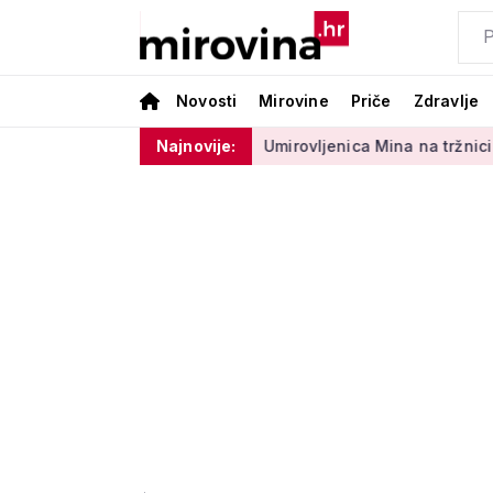
Novosti
Mirovine
Priče
Zdravlje
ektora 50 centi
Umirovljenica Mina na tržnici prodaje 45 god
Najnovije: