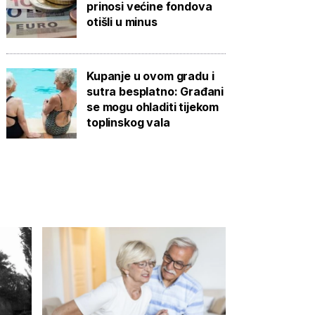
prinosi većine fondova
otišli u minus
Kupanje u ovom gradu i
sutra besplatno: Građani
se mogu ohladiti tijekom
toplinskog vala