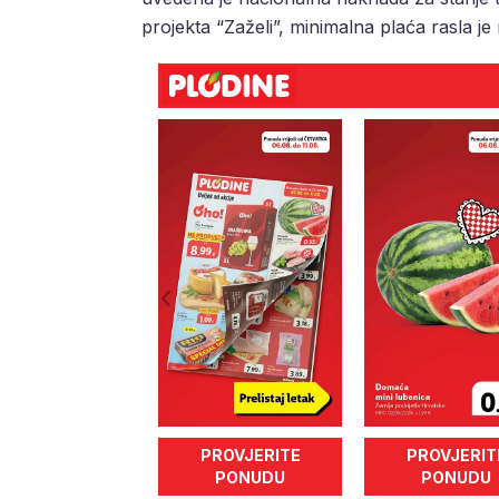
projekta “Zaželi”, minimalna plaća rasla j
PROVJERITE
PROVJERIT
PONUDU
PONUDU