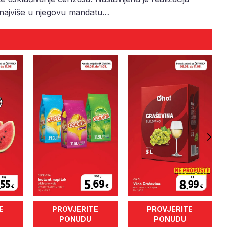
e najviše u njegovu mandatu…
E
PROVJERITE
PROVJERITE
PONUDU
PONUDU