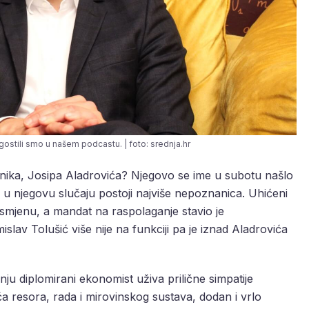
gostili smo u našem podcastu. | foto: srednja.hr
jenika, Josipa Aladrovića? Njegovo se ime u subotu našlo
 njegovu slučaju postoji najviše nepoznanica. Uhićeni
 smjenu, a mandat na raspolaganje stavio je
islav Tolušić više nije na funkciji pa je iznad Aladrovića
anju diplomirani ekonomist uživa prilične simpatije
a resora, rada i mirovinskog sustava, dodan i vrlo