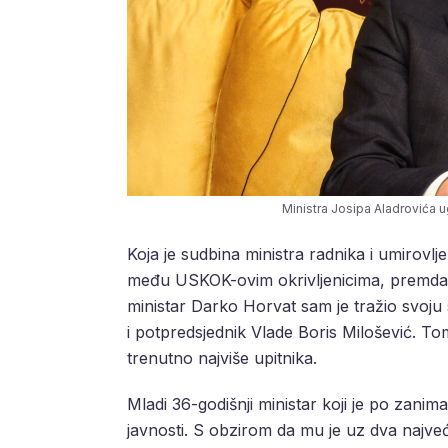
Ministra Josipa Aladrovića u
Koja je sudbina ministra radnika i umirovl
među USKOK-ovim okrivljenicima, premda u
ministar Darko Horvat sam je tražio svoju
i potpredsjednik Vlade Boris Milošević. Tom
trenutno najviše upitnika.
Mladi 36-godišnji ministar koji je po zanim
javnosti. S obzirom da mu je uz dva najveć