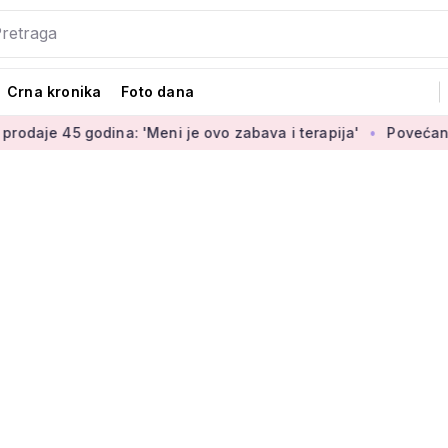
Crna kronika
Foto dana
ina: 'Meni je ovo zabava i terapija'
Povećanje braniteljski