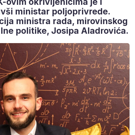
ovim okrivljenicima je i
vši ministar poljoprivrede.
cija ministra rada, mirovinskog
jalne politike, Josipa Aladrovića.