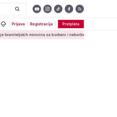
Prijava
Registracija
Pretplata
h mirovina za borbeni i neborbeni sektor od početka 2027. god