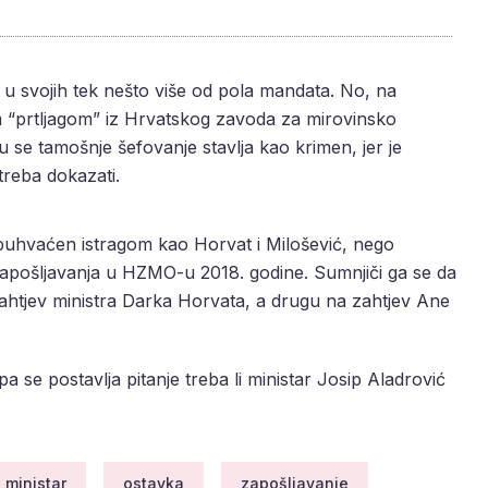
 u svojih tek nešto više od pola mandata. No, na
m “prtljagom” iz Hrvatskog zavoda za mirovinsko
u se tamošnje šefovanje stavlja kao krimen, jer je
treba dokazati.
obuhvaćen istragom kao Horvat i Milošević, nego
apošljavanja u HZMO-u 2018. godine. Sumnjiči ga se da
zahtjev ministra Darka Horvata, a drugu na zahtjev Ane
a se postavlja pitanje treba li ministar Josip Aladrović
ministar
ostavka
zapošljavanje