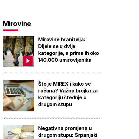
Mirovine
Mirovine branitelja:
Dijele se u dvije
kategorije, a prima ih oko
140.000 umirovljenika
Što je MIREX i kako se
računa? Važna brojka za
kategoriju štednje u
drugom stupu
Negativna promjena u
drugom stupu: Srpanjski