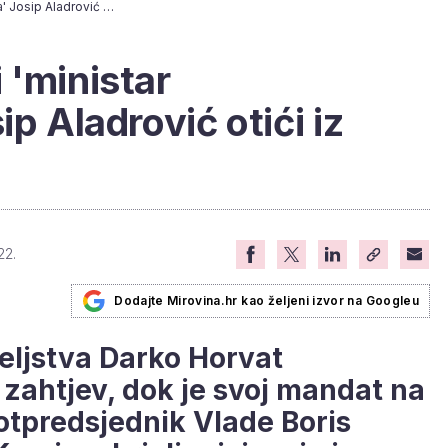
[ANKETA] Treba li 'ministar umirovljenika' Josip Aladrović otići iz Vlade?
 'ministar
ip Aladrović otići iz
22.
Dodajte Mirovina.hr kao željeni izvor na Googleu
teljstva Darko Horvat
i zahtjev, dok je svoj mandat na
potpredsjednik Vlade Boris