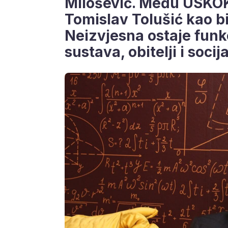
Milošević. Među USKOK-
Tomislav Tolušić kao bi
Neizvjesna ostaje funk
sustava, obitelji i soci