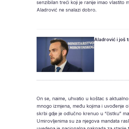
senzibilan treći koji je ranije imao vlastit
Aladrović ne snalazi dobro.
Aladrović i još
On se, naime, uhvatio u koštac s aktualn
mnogo izmjena, među kojima i uvođenje obi
skrbi gdje je odlučno krenuo u “čistku” m
Umirovljenima su za njegova mandata ras
uvedena je nacionalna naknada za starije t