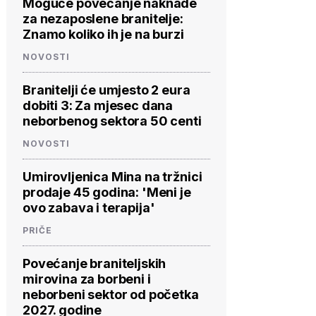
Moguće povećanje naknade
za nezaposlene branitelje:
Znamo koliko ih je na burzi
NOVOSTI
Branitelji će umjesto 2 eura
dobiti 3: Za mjesec dana
neborbenog sektora 50 centi
NOVOSTI
Umirovljenica Mina na tržnici
prodaje 45 godina: 'Meni je
ovo zabava i terapija'
PRIČE
Povećanje braniteljskih
mirovina za borbeni i
neborbeni sektor od početka
2027. godine