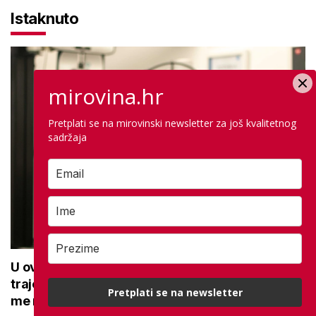
Istaknuto
mirovina.hr
Pretplati se na mirovinski newsletter za još kvalitetnog
sadržaja
U ovoj optici rade najdetaljniji pregled vida,
traje sat vremena: Bila sam na njemu, evo što
Pretplati se na newsletter
me naučio