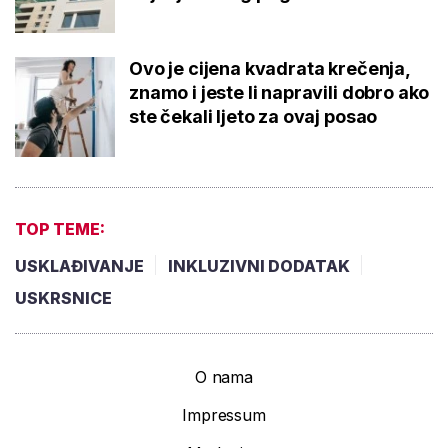
Ovo je cijena kvadrata krečenja,
znamo i jeste li napravili dobro ako
ste čekali ljeto za ovaj posao
TOP TEME:
USKLAĐIVANJE
INKLUZIVNI DODATAK
USKRSNICE
O nama
Impressum