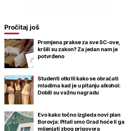
Pročitaj još
Promjena prakse za sve SC-ove,
kršili su zakon? Za jedan nam je
potvrđeno
Studenti otkrili kako se obraćati
mladima kad je u pitanju alkohol:
Dobili su važnu nagradu
Evo kako točno izgleda novi plan
Borovja: Pitali smo Grad hoće li ga
mijenjati zbog prigovora