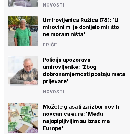
NOVOSTI
Umirovljenica Ružica (78): 'U
mirovini mi je donijelo mir što
ne moram ništa'
PRIČE
Policija upozorava
umirovljenike: 'Zbog
dobronamjernosti postaju meta
prijevare'
NOVOSTI
Možete glasati za izbor novih
novčanica eura: 'Među
najopipljivijim su izrazima
Europe'