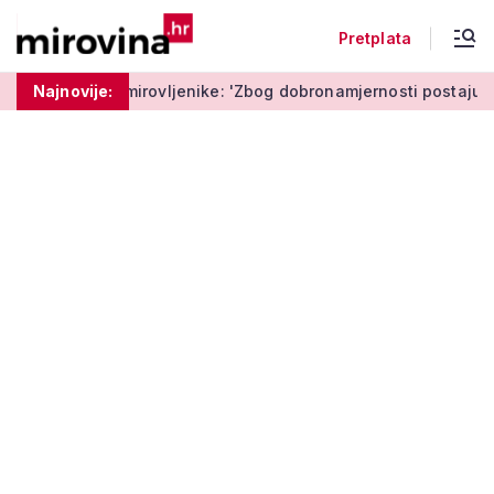
Pretplata
ovljenike: 'Zbog dobronamjernosti postaju meta prijevare'
Najnovije: