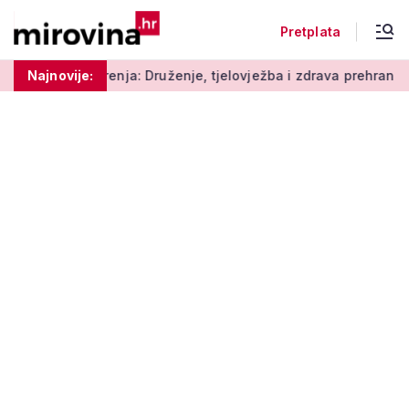
Pretplata
ja: Druženje, tjelovježba i zdrava prehrana za umirovljenike
Najnovije: