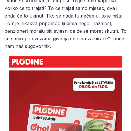
“Vaučeri su idiotarija i glupost. To je samo kapaljka.
Koliko će to trajati? To će trajati samo mjesec, dva i
onda će to ukinut. Tko se nada tu nečemu, to je ništa.
To nije nikakva pripomoć ljudima nego, nažalost,
penzioneri moraju biti svjesni da će se morat skutrit. To
su samo potezi zamagljivanja i borba za birače”- priča
nam naš sugovornik.