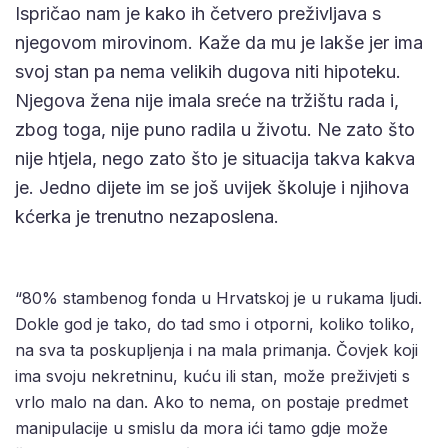
Ispričao nam je kako ih četvero preživljava s
njegovom mirovinom. Kaže da mu je lakše jer ima
svoj stan pa nema velikih dugova niti hipoteku.
Njegova žena nije imala sreće na tržištu rada i,
zbog toga, nije puno radila u životu. Ne zato što
nije htjela, nego zato što je situacija takva kakva
je. Jedno dijete im se još uvijek školuje i njihova
kćerka je trenutno nezaposlena.
“80% stambenog fonda u Hrvatskoj je u rukama ljudi.
Dokle god je tako, do tad smo i otporni, koliko toliko,
na sva ta poskupljenja i na mala primanja. Čovjek koji
ima svoju nekretninu, kuću ili stan, može preživjeti s
vrlo malo na dan. Ako to nema, on postaje predmet
manipulacije u smislu da mora ići tamo gdje može