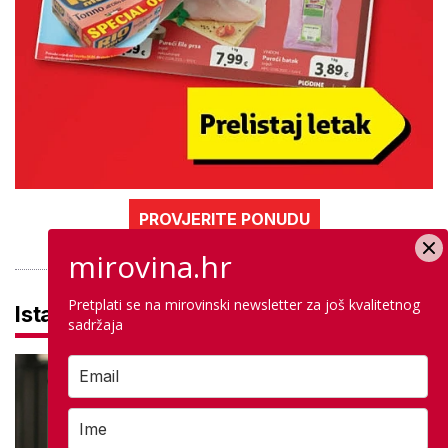
PROVJERITE PONUDU
mirovina.hr
Pretplati se na mirovinski newsletter za još kvalitetnog
Istaknuto
sadržaja