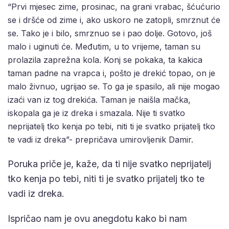
“Prvi mjesec zime, prosinac, na grani vrabac, šćućurio
se i dršće od zime i, ako uskoro ne zatopli, smrznut će
se. Tako je i bilo, smrznuo se i pao dolje. Gotovo, još
malo i uginuti će. Međutim, u to vrijeme, taman su
prolazila zaprežna kola. Konj se pokaka, ta kakica
taman padne na vrapca i, pošto je drekić topao, on je
malo živnuo, ugrijao se. To ga je spasilo, ali nije mogao
izaći van iz tog drekića. Taman je naišla mačka,
iskopala ga je iz dreka i smazala. Nije ti svatko
neprijatelj tko kenja po tebi, niti ti je svatko prijatelj tko
te vadi iz dreka”- prepričava umirovljenik Damir.
Poruka priče je, kaže, da ti nije svatko neprijatelj
tko kenja po tebi, niti ti je svatko prijatelj tko te
vadi iz dreka.
Ispričao nam je ovu anegdotu kako bi nam