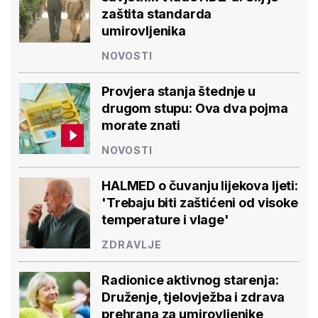
zaštita standarda
umirovljenika
NOVOSTI
Provjera stanja štednje u
drugom stupu: Ova dva pojma
morate znati
NOVOSTI
HALMED o čuvanju lijekova ljeti:
'Trebaju biti zaštićeni od visoke
temperature i vlage'
ZDRAVLJE
Radionice aktivnog starenja:
Druženje, tjelovježba i zdrava
prehrana za umirovljenike