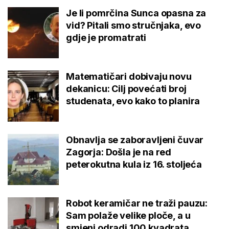
Je li pomrčina Sunca opasna za
vid? Pitali smo stručnjaka, evo
gdje je promatrati
Matematičari dobivaju novu
dekanicu: Cilj povećati broj
studenata, evo kako to planira
Obnavlja se zaboravljeni čuvar
Zagorja: Došla je na red
peterokutna kula iz 16. stoljeća
Robot keramičar ne traži pauzu:
Sam polaže velike ploče, a u
smjeni odradi 100 kvadrata