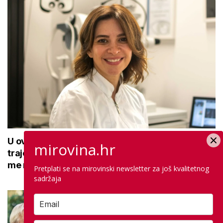
U ovoj optici rade najdetaljniji pregled vida,
mirovina.hr
traje sat vremena: Bila sam na njemu, evo što
me naučio
Pretplati se na mirovinski newsletter za još kvalitetnog
sadržaja