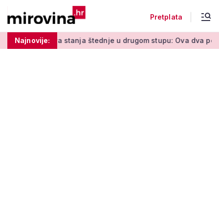
Pretplata
a stanja štednje u drugom stupu: Ova dva pojma morate znati
Najnovije: