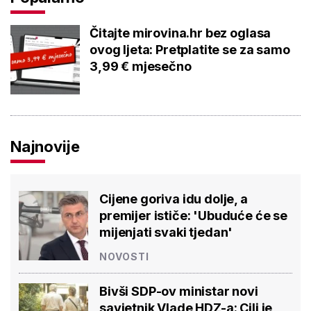
Čitajte mirovina.hr bez oglasa
ovog ljeta: Pretplatite se za samo
3,99 € mjesečno
Najnovije
Cijene goriva idu dolje, a
premijer ističe: 'Ubuduće će se
mijenjati svaki tjedan'
NOVOSTI
Bivši SDP-ov ministar novi
savjetnik Vlade HDZ-a: Cilj je