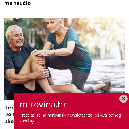
me naučio
mirovina.hr
Teže se krećete zbog bolnih zglobova?
Donosimo savjete za lakši pokret i ublažavanje
Pretplati se na mirovinski newsletter za još kvalitetnog
sadržaja
ukočenosti