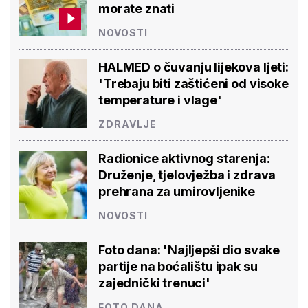
morate znati
NOVOSTI
HALMED o čuvanju lijekova ljeti:
'Trebaju biti zaštićeni od visoke
temperature i vlage'
ZDRAVLJE
Radionice aktivnog starenja:
Druženje, tjelovježba i zdrava
prehrana za umirovljenike
NOVOSTI
Foto dana: 'Najljepši dio svake
partije na boćalištu ipak su
zajednički trenuci'
FOTO DANA