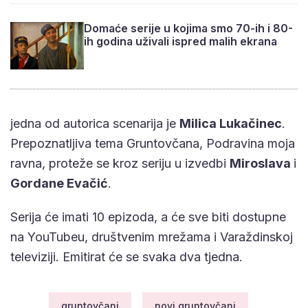
Domaće serije u kojima smo 70-ih i 80-
ih godina uživali ispred malih ekrana
jedna od autorica scenarija je
Milica Lukačinec
.
Prepoznatljiva tema Gruntovčana, Podravina moja
ravna, proteže se kroz seriju u izvedbi
Miroslava
i
Gordane Evačić
.
Serija će imati 10 epizoda, a će sve biti dostupne
na YouTubeu, društvenim mrežama i Varaždinskoj
televiziji. Emitirat će se svaka dva tjedna.
gruntovčani
novi gruntovčani