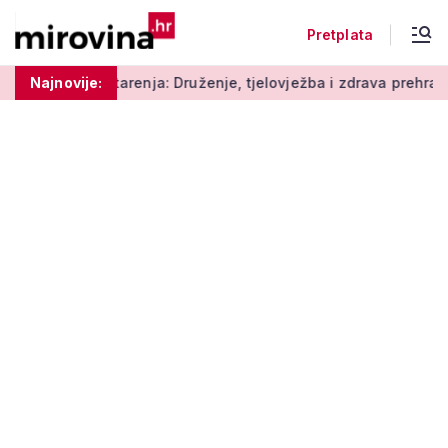
Pretplata
arenja: Druženje, tjelovježba i zdrava prehrana za umirovljeni
Najnovije: