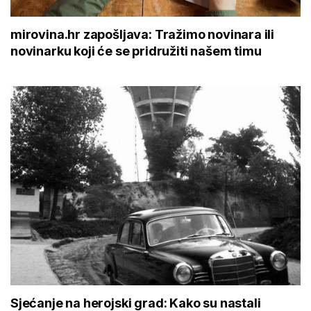
mirovina.hr zapošljava: Tražimo novinara ili
novinarku koji će se pridružiti našem timu
Sjećanje na herojski grad: Kako su nastali