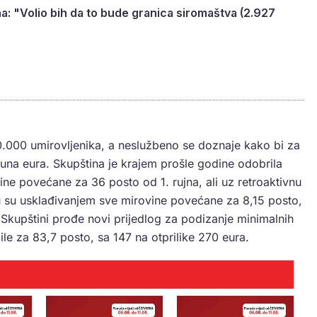
a: "Volio bih da to bude granica siromaštva (2.927
40.000 umirovljenika, a neslužbeno se doznaje kako bi za
lijuna eura. Skupština je krajem prošle godine odobrila
e povećane za 36 posto od 1. rujna, ali uz retroaktivnu
ju su usklađivanjem sve mirovine povećane za 8,15 posto,
a Skupštini prođe novi prijedlog za podizanje minimalnih
le za 83,7 posto, sa 147 na otprilike 270 eura.