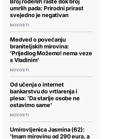
Broj rođenih raste dok broj
umrlih pada: Prirodni prirast
svejedno je negativan
NOVOSTI
Medved o povećanju
braniteljskih mirovina:
'Prijedlog Možemo! nema veze
s Vladinim'
NOVOSTI
Od učenja o internet
bankarstvu do vrtlarenja i
plesa: 'Da starije osobe ne
ostavimo same'
NOVOSTI
Umirovljenica Jasmina (62):
'Imam mirovinu od 290 eura, a