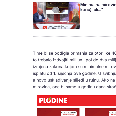
Minimalna mirovin
kuna), ali..."
Time bi se podigla primanja za otprilike 
to trebalo izdvojiti milijun i pol do dva mi
izmjenu zakona kojom su minimalne mirovin
isplatu od 1. siječnja ove godine. U svibn
a novo usklađivanje slijedi u rujnu. Ako n
mirovina, one bi samo u godinu dana skoči