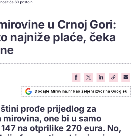
Rastu minimalne mirovine u Crnoj Gori: Iznosit će 60 posto najniže plaće, čeka se odluka Skupštine
irovine u Crnoj Gori:
to najniže plaće, čeka
ine
Dodajte Mirovina.hr kao željeni izvor na Googleu
tini prođe prijedlog za
mirovina, one bi u samo
147 na otprilike 270 eura. No,