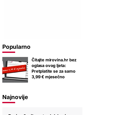
Popularno
Čitajte mirovina.hr bez
oglasa ovog ljeta:
Pretplatite se za samo
3,99 € mjesečno
Najnovije