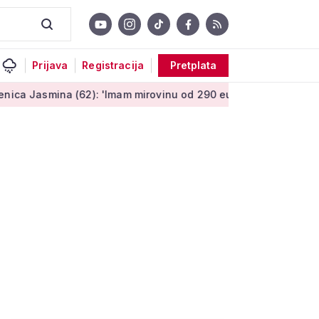
Prijava
Registracija
Pretplata
62): 'Imam mirovinu od 290 eura, a dobijem i socijalnu pomoć'