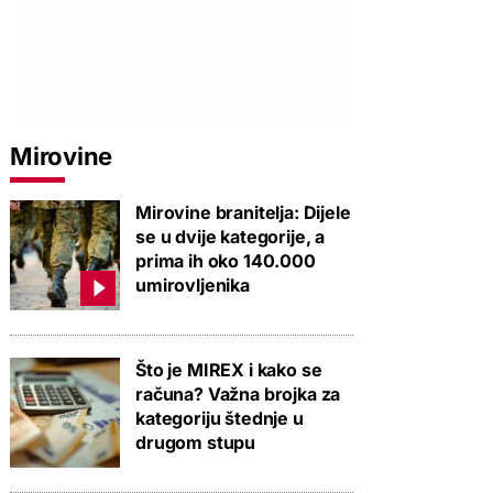
Mirovine
Mirovine branitelja: Dijele
se u dvije kategorije, a
prima ih oko 140.000
umirovljenika
Što je MIREX i kako se
računa? Važna brojka za
kategoriju štednje u
drugom stupu