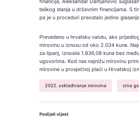
financija, Aleksandar Damjanović suglasan
teškog stanja u državnim financijama. S tim
pa je u proceduri preostalo jedino glasanje
Prevedeno u hrvatsku valutu, ako prijedlog
mirovinu u iznosu od oko 2.034 kune. Na
za lipanj, iznosila 1.836,08 kuna bez me
ugovorima. Kod nas najnižu mirovinu prim
mirovine u prosječnoj plaći u Hrvatskoj 
2022. usklađivanje mirovina
crna go
Podijeli vijest