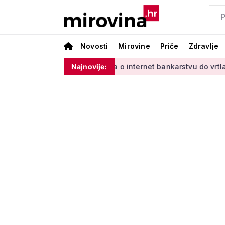
Novosti
Mirovine
Priče
Zdravlje
im'
Od učenja o internet bankarstvu do vrtlarenja i plesa: 
Najnovije: