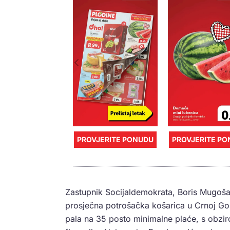
PROVJERITE PONUDU
PROVJERITE P
Zastupnik Socijaldemokrata, Boris Mugoša p
prosječna potrošačka košarica u Crnoj Gor
pala na 35 posto minimalne plaće, s obzi