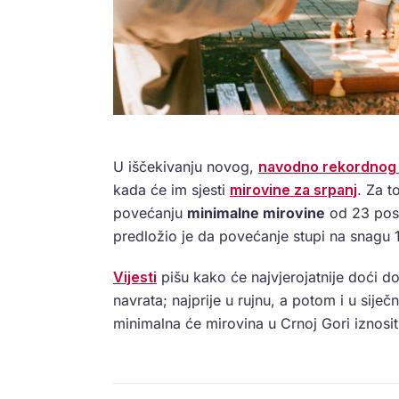
U iščekivanju novog,
navodno rekordnog 
kada će im sjesti
mirovine za srpanj
. Za t
povećanju
minimalne mirovine
od 23 post
predložio je da povećanje stupi na snagu 1
Vijesti
pišu kako će najvjerojatnije doći 
navrata; najprije u rujnu, a potom i u sij
minimalna će mirovina u Crnoj Gori iznosit