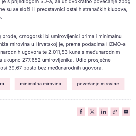
 je s prijedlogom SD-a, ali uz dvokratno povećanje zbog
e su se složili i predstavnici ostalih stranačkih klubova,
.
 prođe, crnogorski bi umirovljenici primali minimalnu
jniža mirovina u Hrvatskoj je, prema podacima HZMO-a
đunarodnih ugovora te 2.011,53 kune s međunarodnim
a ukupno 277.652 umirovljenika. Udio prosječne
iznosi 39,67 posto bez međunarodnih ugovora.
ra
minimalna mirovina
povećanje mirovine