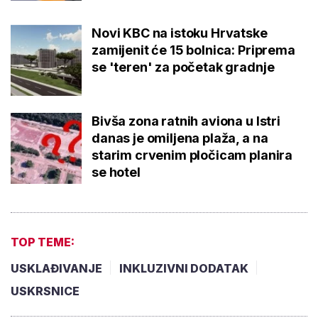
Novi KBC na istoku Hrvatske
zamijenit će 15 bolnica: Priprema
se 'teren' za početak gradnje
Bivša zona ratnih aviona u Istri
danas je omiljena plaža, a na
starim crvenim pločicam planira
se hotel
TOP TEME:
USKLAĐIVANJE
INKLUZIVNI DODATAK
USKRSNICE