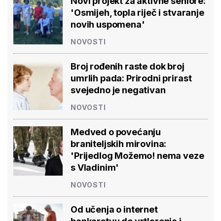
Novi projekt za aktivne seniore:
'Osmijeh, topla riječ i stvaranje
novih uspomena'
NOVOSTI
Broj rođenih raste dok broj
umrlih pada: Prirodni prirast
svejedno je negativan
NOVOSTI
Medved o povećanju
braniteljskih mirovina:
'Prijedlog Možemo! nema veze
s Vladinim'
NOVOSTI
Od učenja o internet