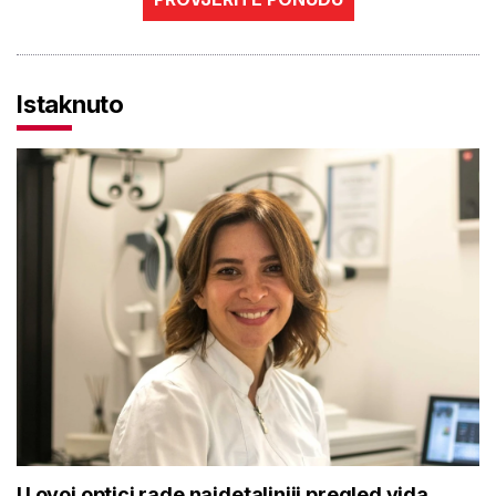
Istaknuto
U ovoj optici rade najdetaljniji pregled vida,