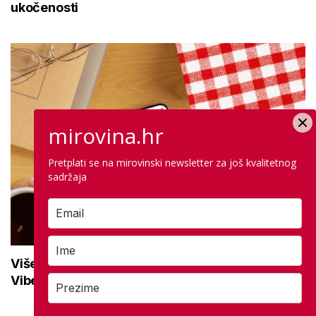
ukočenosti
mirovina.hr
Pretplati se na mirovinski newsletter za još kvalitetnog
sadržaja
Više od 10.500 korisnika prati mirovina.hr na
Viberu: Uključite se i ostanite informirani