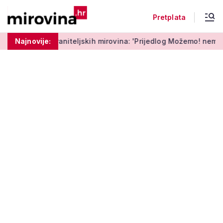
Pretplata
iteljskih mirovina: 'Prijedlog Možemo! nema veze s Vladinim'
Najnovije: