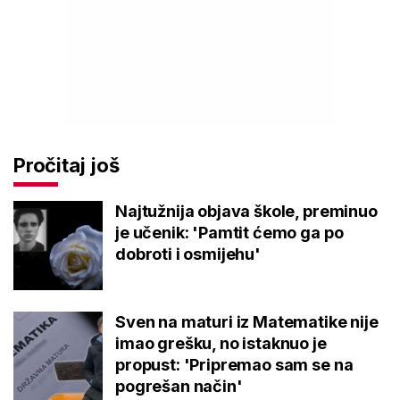
Pročitaj još
Najtužnija objava škole, preminuo
je učenik: 'Pamtit ćemo ga po
dobroti i osmijehu'
Sven na maturi iz Matematike nije
imao grešku, no istaknuo je
propust: 'Pripremao sam se na
pogrešan način'