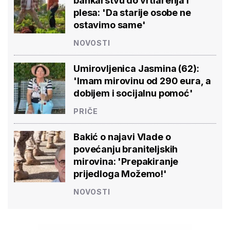
bankarstvu do vrtlarenja i
plesa: 'Da starije osobe ne
ostavimo same'
NOVOSTI
Umirovljenica Jasmina (62):
'Imam mirovinu od 290 eura, a
dobijem i socijalnu pomoć'
PRIČE
Bakić o najavi Vlade o
povećanju braniteljskih
mirovina: 'Prepakiranje
prijedloga Možemo!'
NOVOSTI