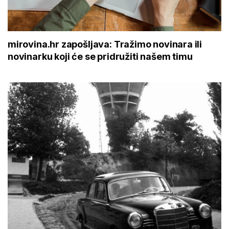
mirovina.hr zapošljava: Tražimo novinara ili
novinarku koji će se pridružiti našem timu